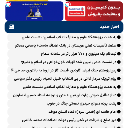
اخبار جدید
به همت پژوهشگاه علوم و معارف انقلاب اسلامی؛ نشست علمی
«اربعین حسینی در منظومه فکری رهبر شهید، امام خامنه‌ای» برگزار
صنعا: تأسیسات نفتی عربستان در بانک اهداف ماست/ پاسخی محکم
می‌شود
می‌دهیم
ثبت‌نام یک میلیون و 700 هزار زائر در سامانه سماح ‌
در نشست علمی تبیین شد؛ الهیات خون‌خواهی در اسلام و تشیع؛
انتقام، عدالت، بازدارندگی و مقابله با جریان سلطه
پس‌لرزه‌های جنگ ایران؛ گاردین: قیمت گاز در اروپا به بالاترین حد طی ۴
ماه اخیر رسید
پیام تبریک سردار قاآنی در پی انتخاب خلیل الحیه، رئیس دفتر سیاسی
حماس
به همت پژوهشگاه علوم و معارف انقلاب اسلامی نشست علمی
«بازخوانی الهیاتِ انتقام و خون‌خواهی در تاریخ اسلام و انقلاب اسلامی»
دانلود فایل صوتی زیارت اربعین + متن و ترجمه استاد حسین انصاریان
برگزار می‌شود
پشت پرده دعوای حیدری نعمتی جنگ در جنوب
امام خامنه ای (قدس سره )؛ نماد انسان موحّد
مرز صلح و شرافت در ذهن رئیس دولت اصلاحات محمد خاتمی
کجاست؟