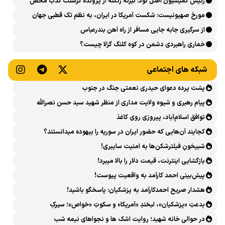
رئیس کمیسیون اصل نود: تبرئه زنگنه از پرونده کرسنت کذب محض
است
مورخ صهیونیست: شکست آمریکا در ایران، به نظم تک قطبی جهان
پایان داد
از سرگیری جابه جایی مسافر از راه آهن بندرعباس
خماری راهبردی دشمن در کوه کلنگ گزلا چیست؟
شبکه های اجتماعی
پشت پرده دعوای حیدری نعمتی جنگ در جنوب
پیام رهبری و شیوه ولایت مداری از منظر شهید سید حسن نصرالله
توافق اسلام‌آباد، پیروزی روی کاغذ
کجایند آن‌هایی که حضور ایران در سوریه را بیهوده میدانستند؟
شبیخونِ فیلترشکن‌ها به امنیت سایبری!
بازگشایی اینترنت، قیمت دلار را بالا میبرد!
پیش‌بینی احمد کارآمد به واقعیت پیوست!
هشدار صریح احمدکارآمد به پزشکیان: پاسخگو باشید!
بدعتِ «پزشکیان»، لبخندِ «آمریکا» و سکوتِ «خواص»؛ سیرکِ
قانون‌گریزی در روز روشن!
در حوالی خانه شهید؛ روایت اشک ها و نجواهای نیمه شب