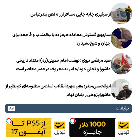
از سرگیری جابه جایی مسافر از راه آهن بندرعباس
سناریوی گسترش معادله هرمز به باب‌المندب و فاجعه برای
جهان و شیخ‌نشینان
سید مرتضی نبوی: نهضت امام خمینی(ره) امتداد تاریخی
عاشورا و تجلی دوباره امر به معروف در عصر معاصر است
ابوالحسنی‌منذر: رهبر شهید انقلاب اسلامی منظومه‌ای کم‌نظیر از
عاشوراپژوهی را بنیان نهاد
تبلیغات