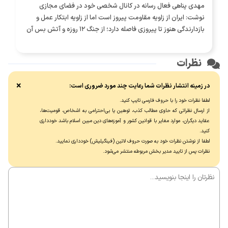
مهدی پناهی فعال رسانه در کانال شخصی خود در فضای مجازی
نوشت: ایران از زاویه مقاومت پیروز است اما از زاویه ابتکار عمل و
بازدارندگی هنوز تا پیروزی فاصله دارد؛ از جنگ ۱۲ روزه و آتش بس آن
تا جنگ رمضان و آتش بس و محاصره دریایی و الان حملات به جنوب؛
بخشی از یک پازل کلی چهارساله ترامپ است. مشکل ایران نداشتن
نظرات
همین پازل کلی برای مواجه با دشمن است!
×
در زمینه انتشار نظرات شما رعایت چند مورد ضروری است:
لطفا نظرات خود را با حروف فارسی تایپ کنید.
از ارسال نظراتی که حاوی مطالب کذب، توهین یا بی‌احترامی به اشخاص، قومیت‌ها،
عقاید دیگران، موارد مغایر با قوانین کشور و آموزه‌های دین مبین اسلام باشد خودداری
کنید.
لطفا از نوشتن نظرات خود به صورت حروف لاتین (فینگیلیش) خودداری نماييد.
نظرات پس از تایید مدیر بخش مربوطه منتشر می‌شود.