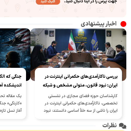
اخبار پیشنهادی
بررسی ناکارآمدی‌های حکمرانی اینترنت در
جنگی که الگو
ایران: نبود قانون، متولی مشخص و شبکه
اندیشکده آمری
ملی اطلاعات ناقص
عصر هوش م
کارشناسان حوزه فضای مجازی در نشستی
یک مقاله تحل
تخصصی، ناکارآمدی‌های حکمرانی اینترنت در
«کارنگی» جنگ 
ایران را ناشی از سه خلأ اساسی دانستند: نبود
آغاز نسل تاز
قانون جامع برای محتوا، فقدان متولی مشخص
کرده؛ جنگی که
نظرات
برای فضای سایبر، و تکمیل‌نبودن زیرساخت
سامانه‌های 