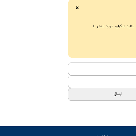
 تغییر دادند. این گزارش می‌گوید
×
قابله با پهپادهای چندده‌هزار دلاری
ه استفاده از رهگیرهای چندمیلیون
ر سوی مقابل، پنتاگون با کمک
اید دیگران، موارد مغایر با
 توانست چندین هدف را
اران کند.
ارسال