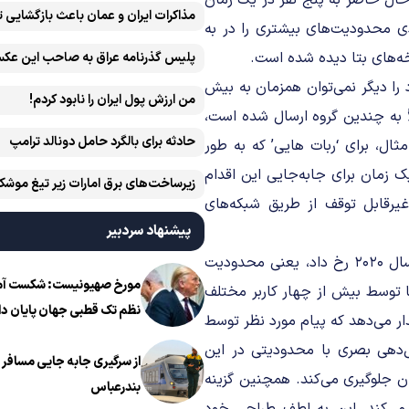
حال حاضر به پنج نفر در یک زمان
مذاکرات ایران و عمان باعث بازگشایی 
ی محدودیت‌های بیشتری را در به
خه‌های بتا دیده شده است.
پلیس گذرنامه عراق به صاحب این عکس
 را دیگر نمی‌توان همزمان به بیش
من ارزش پول ایران را نابود کردم!
لاً به چندین گروه ارسال شده است،
حادثه برای بالگرد حامل دونالد ترامپ
ثال، برای ‘ربات هایی’ که به طور
ک زمان برای جابه‌جایی این اقدام
زیرساخت‌های برق امارات زیر تیغ موشک
یرقابل توقف از طریق شبکه‌های
ایران است
پیشنهاد سردبیر
این محدودیت به عنوان یک به روزرسانی و پشتیبانی از آنچه در سال ۲۰۲۰ رخ داد، یعنی محدودیت
مورخ صهیونیست: شکست آمریک
ا توسط بیش از چهار کاربر مختلف
نظم تک قطبی جهان پایان دا
ر می‌دهد که پیام مورد نظر توسط
‌دهی بصری با محدودیتی در این
از سرگیری جابه جایی مسافر ا
ن جلوگیری می‌کند. همچنین گزینه
بندرعباس