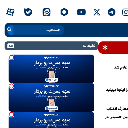
تبلیغات
علام شد
 اینجا ببینید
عارف انقلاب
ین حسینی در
ام خامنه‌ای»