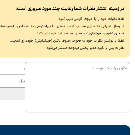
شبکه ملی اطلاعات. آنان با اشاره به تجربه قطع
قواعد نبرد را
در زمینه انتشار نظرات شما رعایت چند مورد ضروری است:
اینترنت بین‌الملل در شرایط بحرانی، از ضربه به
آمریکا برای م
پنج حوزه اقتصادی شامل استارت‌آپ‌ها، ارز
ایران مجبور ب
لطفا نظرات خود را با حروف فارسی تایپ کنید.
دیجیتال و صادرات خدمات فریلنسری خبر داده
دلاری شد و د
از ارسال نظراتی که حاوی مطالب کذب، توهین یا بی‌احترامی به اشخاص، قومیت‌ها، عق
و تأکید کردند که با وجود نخبگان توانمند
هوش مصنوعی
قوانین کشور و آموزه‌های دین مبین اسلام باشد خودداری کنید.
داخلی، مشکل اصلی «عدم اراده و عزم» است، نه
شناسایی و بمب
لطفا از نوشتن نظرات خود به صورت حروف لاتین (فینگیلیش) خودداری نماييد.
کمبود دانش فنی. در همین حال، پژوهشگر
نظرات پس از تایید مدیر بخش مربوطه منتشر می‌شود.
ارتباطات، شکست در مدیریت بحران را «انسداد
ارتباطی با مردم» و «خودزنی ارتباطی» نظیر
پیامک‌های ناهماهنگ توصیف کرد.