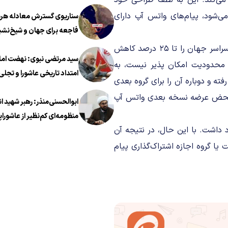
و می‌کند. این به لطف طراحی خود
می‌شود، پیام‌های واتس‌ آپ دارای
سناریوی گسترش معادله هرمز
فاجعه برای جهان و شیخ‌نشی
اقدامی که در سال ۲۰۲۰ اتخاذ شد، سطح پیام‌های ارسال شده در سراسر جهان را تا ۲۵ درصد کاهش
سید مرتضی نبوی: نهضت اما
ن محدودیت امکان پذیر نیست، به
امتداد تاریخی عاشورا و تجلی 
فته و دوباره آن را برای گروه بعدی
معروف در عصر معاصر است
به محض عرضه نسخه بعدی واتس آپ
ابوالحسنی‌منذر: رهبر شهید ا
منظومه‌ای کم‌نظیر از عاشوراپ
اری پیام با حداکثر ۲۰ مخاطب وجود داشت. با این حال، در نتیجه آن
یا گروه اجازه اشتراک‌گذاری پیام