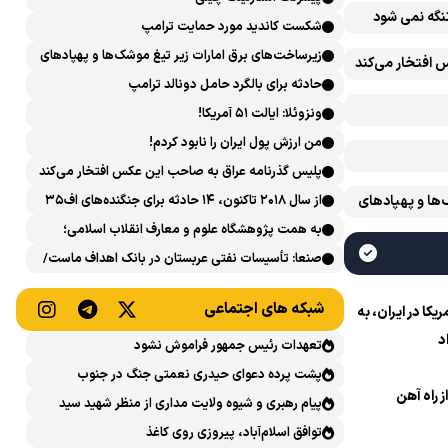
تنگه نمی شود
شکست کاندید مورد حمایت ترامپ
زیرساخت‌های برق امارات زیر تیغ موشک‌ها و پهپادهای
 افتخار می‌کند
ایران است
حادثه برای بالگرد حامل دونالد ترامپ
ونزوئلا: ایالت ۵۱ آمریکا!
من ارزش پول ایران را نابود کردم!
پلیس گذرنامه عراق به صاحب این عکس افتخار می‌کند
‌ها و پهپادهای
از سال ۲۰۱۸ تاکنون، ۱۴ حادثه برای جنگنده‌های اف۳۵
آمریکایی رخ داده است
به همت پژوهشگاه علوم و معارف انقلاب اسلامی؛
نشست علمی «اربعین حسینی در منظومه فکری رهبر
صنعا: تأسیسات نفتی عربستان در بانک اهداف ماست/
شهید، امام خامنه‌ای» برگزار می‌شود
پاسخی محکم می‌دهیم
شبکه های اجتماعی
ا در ایران، به
د
تعهدات رئیس جمهور فراموش نشود
پشت پرده دعوای حیدری نعمتی جنگ در جنوب
ز راه آهن
پیام رهبری و شیوه ولایت مداری از منظر شهید سید
حسن نصرالله
توافق اسلام‌آباد، پیروزی روی کاغذ