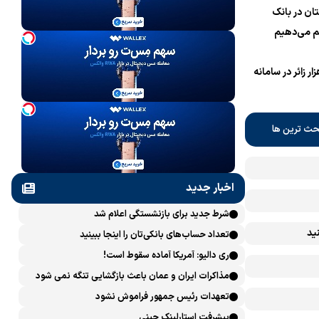
ان در بانک
 می‌دهیم
نام یک میلیون و 700 هزار زائر در سامانه
حث ترین ها
اخبار جدید
شرط جدید برای بازنشستگی اعلام شد
ید
تعداد حساب‌های بانکی‌تان را اینجا ببینید
ری دالیو: آمریکا آماده سقوط است!
مذاکرات ایران و عمان باعث بازگشایی تنگه نمی شود
تعهدات رئیس جمهور فراموش نشود
پیشرفت ‏استارلینک چینی