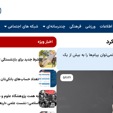
اطلاعات
ورزشی
فرهنگی
چندرسانه‌ای
شبکه های اجتماعی
رد
اخبار ویژه
‌توان پیام‌ها را به بیش از یک
شرط جدید برای بازنشستگی ا
58189
تعداد حساب‌های بانکی‌تان را
به همت پژوهشگاه علوم و م
اسلامی؛ نشست علمی «اربع
منظومه فکری رهبر شهید، ام