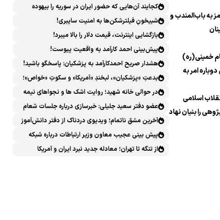
کجایند آن‌هایی که حضور ایران در سوریه را بیهوده
 به باب‌المندب و
میدانستند؟
شبیخونِ فیلترشکن‌ها به امنیت سایبری!
نان
بازگشایی اینترنت، قیمت دلار را بالا میبرد!
پیش‌بینی احمد کارآمد به واقعیت پیوست!
م خمینی(ره)
هشدار صریح احمدکارآمد به پزشکیان: پاسخگو باشید!
دوباره امر به
بدعتِ «پزشکیان»، لبخندِ «آمریکا» و سکوتِ «خواص»؛
سیرکِ قانون‌گریزی در روز روشن!
در حوالی خانه شهید؛ روایت اشک ها و نجواهای نیمه
نقلاب اسلامی
شب
عضو دفتر سعید جلیلی: خبرسازی درباره جلسات شعام
ژوهی را بنیان نهاد
خلاف امنیت ملی است
آخرین مشق ناتمام؛ ویدیوی دردناک از دفتر دانش‌آموز
شهید مینابی پربازدید شد
پیش بینی عجیب معاون وزیر ارتباطات درباره شبکه
ملی اطلاعات که محقق هم نشد!
از تنگه تا تهران؛ معادله جدید نبرد ایران و آمریکا