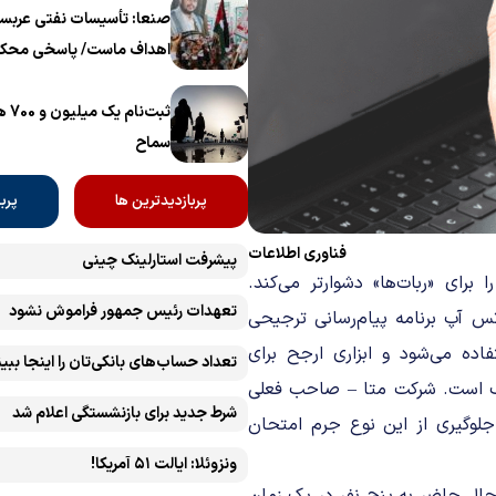
برگزار می‌شود
صنعا: تأسیسات نفتی عربست
اهداف ماست/ پاسخی محکم
ثبت‌
سماح ‌
پربازدیدترین ها
پرب
فناوری اطلاعات
پیشرفت ‏استارلینک چینی
برای «ربات‌ها» دشوارتر می‌کند.
تعهدات رئیس جمهور فراموش نشود
س‌ آپ برنامه پیام‌رسانی ترجیحی
فاده می‌شود و ابزاری ارجح برای
تعداد حساب‌های بانکی‌تان را اینجا ببین
ینگ است. شرکت متا – صاحب فعلی
شرط جدید برای بازنشستگی اعلام شد
 جلوگیری از این نوع جرم امتحان
ونزوئلا: ایالت ۵۱ آمریکا!