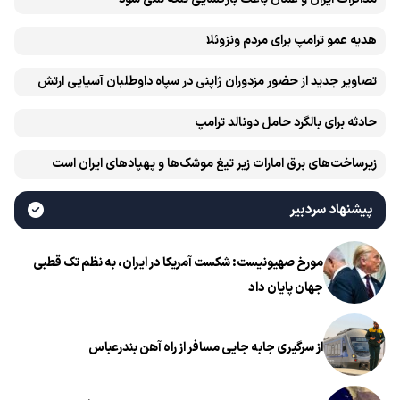
هدیه عمو ترامپ برای مردم ونزوئلا
تصاویر جدید از حضور مزدوران ژاپنی در سپاه داوطلبان آسیایی ارتش
اوکراین
حادثه برای بالگرد حامل دونالد ترامپ
زیرساخت‌های برق امارات زیر تیغ موشک‌ها و پهپادهای ایران است
پیشنهاد سردبیر
مورخ صهیونیست: شکست آمریکا در ایران، به نظم تک قطبی
جهان پایان داد
از سرگیری جابه جایی مسافر از راه آهن بندرعباس