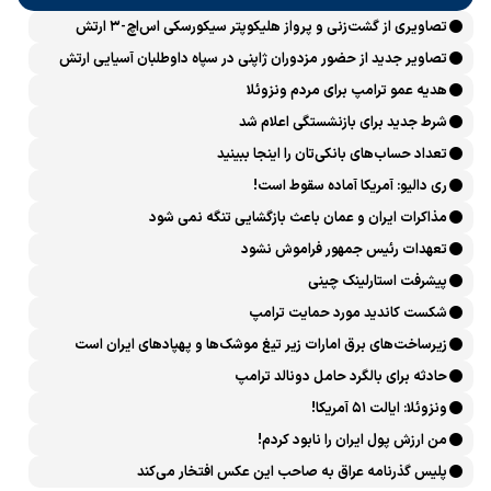
تصاویری از گشت‌زنی و پرواز هلیکوپتر سیکورسکی اس‌اچ-۳ ارتش
تصاویر جدید از حضور مزدوران ژاپنی در سپاه داوطلبان آسیایی ارتش
اوکراین
هدیه عمو ترامپ برای مردم ونزوئلا
شرط جدید برای بازنشستگی اعلام شد
تعداد حساب‌های بانکی‌تان را اینجا ببینید
ری دالیو: آمریکا آماده سقوط است!
مذاکرات ایران و عمان باعث بازگشایی تنگه نمی شود
تعهدات رئیس جمهور فراموش نشود
پیشرفت ‏استارلینک چینی
شکست کاندید مورد حمایت ترامپ
زیرساخت‌های برق امارات زیر تیغ موشک‌ها و پهپادهای ایران است
حادثه برای بالگرد حامل دونالد ترامپ
ونزوئلا: ایالت ۵۱ آمریکا!
من ارزش پول ایران را نابود کردم!
پلیس گذرنامه عراق به صاحب این عکس افتخار می‌کند