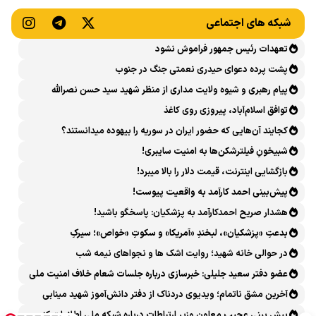
شبکه های اجتماعی
تعهدات رئیس جمهور فراموش نشود
پشت پرده دعوای حیدری نعمتی جنگ در جنوب
پیام رهبری و شیوه ولایت مداری از منظر شهید سید حسن نصرالله
توافق اسلام‌آباد، پیروزی روی کاغذ
کجایند آن‌هایی که حضور ایران در سوریه را بیهوده میدانستند؟
شبیخونِ فیلترشکن‌ها به امنیت سایبری!
بازگشایی اینترنت، قیمت دلار را بالا میبرد!
پیش‌بینی احمد کارآمد به واقعیت پیوست!
هشدار صریح احمدکارآمد به پزشکیان: پاسخگو باشید!
بدعتِ «پزشکیان»، لبخندِ «آمریکا» و سکوتِ «خواص»؛ سیرکِ
قانون‌گریزی در روز روشن!
در حوالی خانه شهید؛ روایت اشک ها و نجواهای نیمه شب
عضو دفتر سعید جلیلی: خبرسازی درباره جلسات شعام خلاف امنیت ملی
است
آخرین مشق ناتمام؛ ویدیوی دردناک از دفتر دانش‌آموز شهید مینابی
پربازدید شد
پیش بینی عجیب معاون وزیر ارتباطات درباره شبکه ملی اطلاعات که