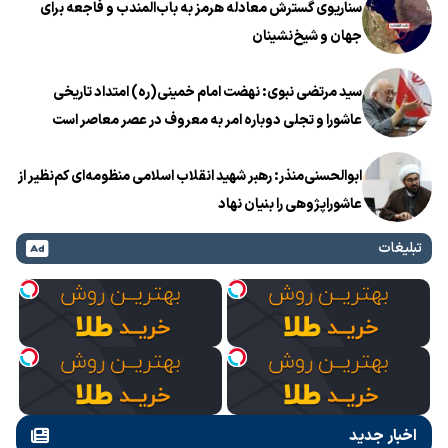
سناریوی گسترش معادله هرمز به باب‌المندب و فاجعه برای
جهان و شیخ‌نشینان
سید مرتضی نبوی: نهضت امام خمینی(ره) امتداد تاریخی
عاشورا و تجلی دوباره امر به معروف در عصر معاصر است
ابوالحسنی‌منذر: رهبر شهید انقلاب اسلامی منظومه‌ای کم‌نظیر از
عاشوراپژوهی را بنیان نهاد
تبلیغات
اخبار جدید