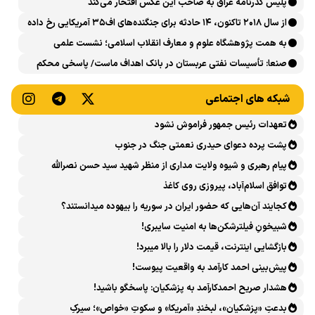
پلیس گذرنامه عراق به صاحب این عکس افتخار می‌کند
از سال ۲۰۱۸ تاکنون، ۱۴ حادثه برای جنگنده‌های اف۳۵ آمریکایی رخ داده
است
به همت پژوهشگاه علوم و معارف انقلاب اسلامی؛ نشست علمی
«اربعین حسینی در منظومه فکری رهبر شهید، امام خامنه‌ای» برگزار
صنعا: تأسیسات نفتی عربستان در بانک اهداف ماست/ پاسخی محکم
می‌شود
می‌دهیم
شبکه های اجتماعی
تعهدات رئیس جمهور فراموش نشود
پشت پرده دعوای حیدری نعمتی جنگ در جنوب
پیام رهبری و شیوه ولایت مداری از منظر شهید سید حسن نصرالله
توافق اسلام‌آباد، پیروزی روی کاغذ
کجایند آن‌هایی که حضور ایران در سوریه را بیهوده میدانستند؟
شبیخونِ فیلترشکن‌ها به امنیت سایبری!
بازگشایی اینترنت، قیمت دلار را بالا میبرد!
پیش‌بینی احمد کارآمد به واقعیت پیوست!
هشدار صریح احمدکارآمد به پزشکیان: پاسخگو باشید!
بدعتِ «پزشکیان»، لبخندِ «آمریکا» و سکوتِ «خواص»؛ سیرکِ