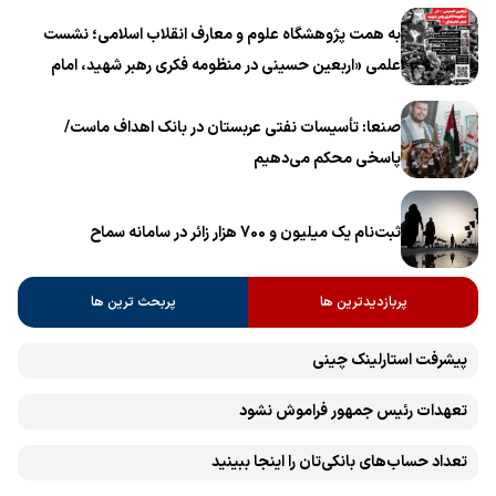
به همت پژوهشگاه علوم و معارف انقلاب اسلامی؛ نشست
علمی «اربعین حسینی در منظومه فکری رهبر شهید، امام
خامنه‌ای» برگزار می‌شود
صنعا: تأسیسات نفتی عربستان در بانک اهداف ماست/
پاسخی محکم می‌دهیم
ثبت‌نام یک میلیون و 700 هزار زائر در سامانه سماح ‌
پربازدیدترین ها
پربحث ترین ها
پیشرفت ‏استارلینک چینی
تعهدات رئیس جمهور فراموش نشود
تعداد حساب‌های بانکی‌تان را اینجا ببینید