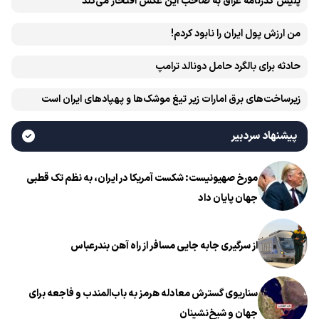
پلیس گذرنامه عراق به صاحب این عکس افتخار می‌کند
من ارزش پول ایران را نابود کردم!
حادثه برای بالگرد حامل دونالد ترامپ
زیرساخت‌های برق امارات زیر تیغ موشک‌ها و پهپادهای ایران است
پیشنهاد سردبیر
مورخ صهیونیست: شکست آمریکا در ایران، به نظم تک قطبی
جهان پایان داد
از سرگیری جابه جایی مسافر از راه آهن بندرعباس
سناریوی گسترش معادله هرمز به باب‌المندب و فاجعه برای
جهان و شیخ‌نشینان