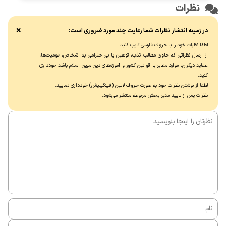
نظرات
×
در زمینه انتشار نظرات شما رعایت چند مورد ضروری است:
لطفا نظرات خود را با حروف فارسی تایپ کنید.
از ارسال نظراتی که حاوی مطالب کذب، توهین یا بی‌احترامی به اشخاص، قومیت‌ها،
عقاید دیگران، موارد مغایر با قوانین کشور و آموزه‌های دین مبین اسلام باشد خودداری
کنید.
لطفا از نوشتن نظرات خود به صورت حروف لاتین (فینگیلیش) خودداری نماييد.
نظرات پس از تایید مدیر بخش مربوطه منتشر می‌شود.