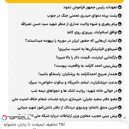
تعهدات رئیس جمهور فراموش نشود
پشت پرده دعوای حیدری نعمتی جنگ در جنوب
پیام رهبری و شیوه ولایت مداری از منظر شهید سید حسن نصرالله
توافق اسلام‌آباد، پیروزی روی کاغذ
کجایند آن‌هایی که حضور ایران در سوریه را بیهوده میدانستند؟
شبیخونِ فیلترشکن‌ها به امنیت سایبری!
بازگشایی اینترنت، قیمت دلار را بالا میبرد!
پیش‌بینی احمد کارآمد به واقعیت پیوست!
هشدار صریح احمدکارآمد به پزشکیان: پاسخگو باشید!
بدعتِ «پزشکیان»، لبخندِ «آمریکا» و سکوتِ «خواص»؛ سیرکِ
قانون‌گریزی در روز روشن!
در حوالی خانه شهید؛ روایت اشک ها و نجواهای نیمه شب
عضو دفتر سعید جلیلی: خبرسازی درباره جلسات شعام خلاف امنیت ملی
است
آخرین مشق ناتمام؛ ویدیوی دردناک از دفتر دانش‌آموز شهید مینابی
پربازدید شد
پیش بینی عجیب معاون وزیر ارتباطات درباره شبکه ملی اطلاعات که
محقق هم نشد!
از تنگه تا تهران؛ معادله جدید نبرد ایران و آمریکا
۲۵٪ تخفیف ایمپلنت تا پایان جشنواره