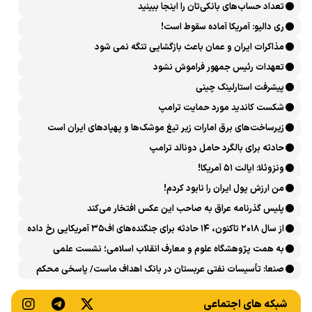
تعداد حساب‌های بانکی‌تان را اینجا ببینید
ری دالیو: آمریکا آماده سقوط است!
مذاکرات ایران و عمان باعث بازگشایی تنگه نمی شود
تعهدات رئیس جمهور فراموش نشود
پیشرفت ‏استارلینک چینی
شکست کاندید مورد حمایت ترامپ
زیرساخت‌های برق امارات زیر تیغ موشک‌ها و پهپادهای ایران است
حادثه برای بالگرد حامل دونالد ترامپ
ونزوئلا: ایالت ۵۱ آمریکا!
من ارزش پول ایران را نابود کردم!
پلیس گذرنامه عراق به صاحب این عکس افتخار می‌کند
از سال ۲۰۱۸ تاکنون، ۱۴ حادثه برای جنگنده‌های اف۳۵ آمریکایی رخ داده
است
به همت پژوهشگاه علوم و معارف انقلاب اسلامی؛ نشست علمی
«اربعین حسینی در منظومه فکری رهبر شهید، امام خامنه‌ای» برگزار
صنعا: تأسیسات نفتی عربستان در بانک اهداف ماست/ پاسخی محکم
می‌شود
می‌دهیم
شبکه های اجتماعی