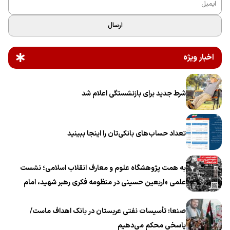
ارسال
اخبار ویژه
شرط جدید برای بازنشستگی اعلام شد
تعداد حساب‌های بانکی‌تان را اینجا ببینید
به همت پژوهشگاه علوم و معارف انقلاب اسلامی؛ نشست
علمی «اربعین حسینی در منظومه فکری رهبر شهید، امام
خامنه‌ای» برگزار می‌شود
صنعا: تأسیسات نفتی عربستان در بانک اهداف ماست/
پاسخی محکم می‌دهیم