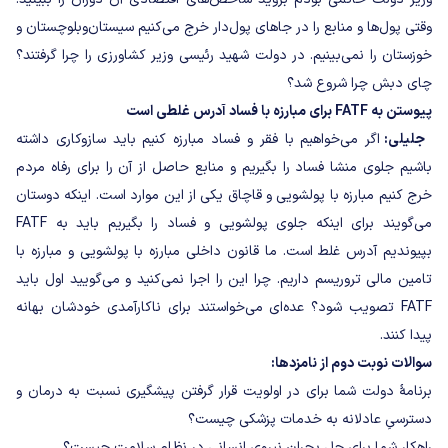
وقتی پول‌ها و منابع را در جاهای پول‌دار خرج می‎‌کنیم سیستان‌وبلوچستان و
خوزستان را نمی‌بینیم. در دولت شهید رئیسی وزیر کشاورزی را چرا گرفتند؟
چای دبش چرا شروع شد؟
پیوستن به FATF برای مبارزه با فساد آدرس غلطی است
جلیلی:
اگر می‌خواهیم با فقر و فساد مبارزه کنیم باید سازوکاری داشته
باشیم جلوی منشا فساد را بگیریم و منابع حاصل از آن را برای رفاه مردم
خرج کنیم مبارزه با پولشویی و قاچاق یکی از این موارد است. اینکه دوستان
می‌گویند برای اینکه جلوی پولشویی و فساد را بگیریم باید به FATF
بپیوندیم آدرس غلط است. ما قانون داخلی مبارزه با پولشویی و مبارزه با
تامین مالی تروریسم داریم. چرا این را اجرا نمی‌کنید و می‌گویید اول باید
FATF تصویب شود؟ عده‌ای می‌خواستند برای ناکارآمدی خودشان بهانه
پیدا کنند.
سوالات نوبت دوم از نامزدها:
برنامۀ دولت شما برای در اولویت قرار گرفتن پیشگیری نسبت به درمان و
دسترسیِ عادلانه به خدمات پزشکی چیست؟
راهکار شما برای حل بحران نیروی انسانی در نظام سلامت چیست؟