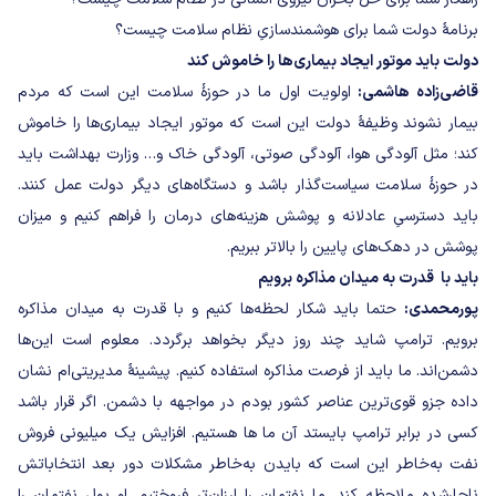
برنامۀ دولت شما برای هوشمندسازیِ نظام سلامت چیست؟
دولت باید موتور ایجاد بیماری‌ها را خاموش کند
قاضی‌زاده هاشمی:
اولویت اول ما در حوزهٔ سلامت این است که مردم
بیمار نشوند وظیفهٔ دولت این است که موتور ایجاد بیماری‌ها را خاموش
کند؛ مثل آلودگی هوا، آلودگی صوتی، آلودگی خاک و… وزارت بهداشت باید
در حوزهٔ سلامت سیاست‌گذار باشد و دستگاه‌های دیگر دولت عمل کنند.
باید دسترسیِ عادلانه و پوشش هزینه‌های درمان را فراهم کنیم و میزان
پوشش در دهک‌های پایین را بالاتر ببریم.
باید با قدرت به میدان مذاکره برویم
پورمحمدی:
حتما باید شکار لحظه‌ها کنیم و با قدرت به میدان مذاکره
برویم. ترامپ شاید چند روز دیگر بخواهد برگردد. معلوم است این‌ها
دشمن‌اند. ما باید از فرصت مذاکره استفاده کنیم. پیشینۀ مدیریتی‌ام نشان
داده جزو قوی‌ترین عناصر کشور بودم در مواجهه با دشمن. اگر قرار باشد
کسی در برابر ترامپ بایستد آن ما ها هستیم. افزایش یک میلیونی فروش
نفت به‌خاطر این است که بایدن به‌خاطر مشکلات دور بعد انتخاباتش
ناچارشده ملاحظه کند. ما نفتمان را ارزان‌تر فروختیم. او پول نفتمان را