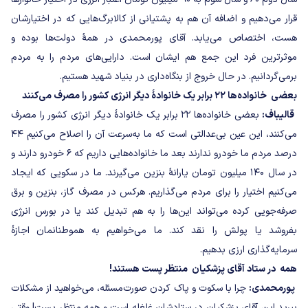
قرار می‌دهیم و اضافه آن هم به پشتیانی از کالابرگ‌هایی که در اختیارشان
هست، اختصاص می‌یابد. آقای پورمحمدی در همهٔ دولت‌ها بوده و
موثرترین فرد این جمع هم ایشان است. دارایی‌های مردم را به مردم
برمی‌گردانیم. در حال خروج از بنگاه‌داری در بنیاد شهید هستیم.
بعضی خانواده‌ها ۲۲ برابر یک خانوادۀ دیگر انرژی کشور را مصرف می‌کنند
قالیباف:
بعضی خانواده‌ها ۲۲ برابر یک خانوادۀ دیگر انرژی کشور را مصرف
می‌کنند، این عین بی‌عدالتی است که ما به‌سرعت آن را اصلاح می‌کنیم ۴۴
درصد مردم ما خودرو ندارند بعد ما خانواده‌هایی داریم که ۶ خودرو دارند و
در سال ۱۴۰ میلیون تومان یارانۀ بنزین می‌گیرند. ما در سکویی که ایجاد
می‌کنیم اختیار را برای مردم می‌گذاریم. هرکس در مصرف گاز، بنزین و برق
صرفه‌جویی کرده می‌تواند این‌ها را به هم تبدیل کند یا در بورس انرژی
بفروشد یا پولش را نقد کند. ما می‎‌خواهیم به هموطنانمان اجازۀ
سرمایه‌گذاری ارزی بدهیم.
همه در ستاد آقای پزشکیان منتظر پست هستند!
پورمحمدی:
چرا با سکوت و پاک کردن صورت‌مسئله، می‌خواهید از مشکلات
بپرید این آقای پزشکیان در ستادشان غلغله است و همه منتظر پست! وقتی