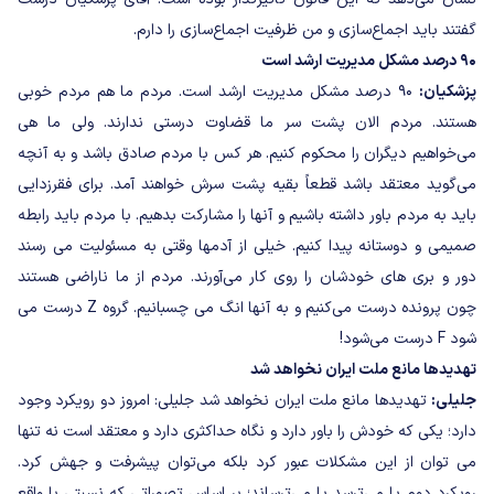
گفتند باید اجماع‌سازی و من ظرفیت اجماع‌سازی را دارم.
۹۰ درصد مشکل مدیریت ارشد است
پزشکیان:
۹۰ درصد مشکل مدیریت ارشد است. مردم ما هم مردم خوبی
هستند. مردم الان پشت سر ما قضاوت درستی ندارند. ولی ما هی
می‌خواهیم دیگران را محکوم کنیم. هر کس با مردم صادق باشد و به آنچه
می‌گوید معتقد باشد قطعاً بقیه پشت سرش خواهند آمد. برای فقرزدایی
باید به مردم باور داشته باشیم و آنها را مشارکت بدهیم. با مردم باید رابطه
صمیمی و دوستانه پیدا کنیم. خیلی از آدمها وقتی به مسئولیت می رسند
دور و بری های خودشان را روی کار می‌آورند. مردم از ما ناراضی هستند
چون پرونده درست می‌کنیم و به آنها انگ می چسبانیم. گروه Z درست می
شود F درست می‌شو‌د!
تهدیدها مانع ملت ایران نخواهد شد
جلیلی:
تهدیدها مانع ملت ایران نخواهد شد جلیلی: امروز دو رویکرد وجود
دارد؛ یکی که خودش را باور دارد و نگاه حداکثری دارد و معتقد است نه تنها
می توان از این مشکلات عبور کرد بلکه می‌توان پیشرفت و جهش کرد.
رویکرد دوم یا می‌ترسد یا می‌ترساند؛ بر اساس تصوراتی که نسبتی با واقع