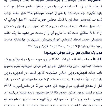
کرده‌اند وقتی از عدالت اجتماعی حرف می‌زنیم افراد حاضر مسئول بودند و
باید بگویند چه کرده‌اند؟ با شروع دولت سیزدهم ۲۹۵ هزار معلم جذب
شده‌اند. رتبه‌بندی معلمان با کمک مجلس صورت گرفت. ۹۱۱ هزار کودکی که
از تحصیل جامانده بودند به تحصیل برگشتند. سن اصلی آموزش کودکان
از ۳ تا ۸ سالگی است که ما داریم آن را از دست می‌دهیم. ما یک نظام
تحصیلی جدید ایجاد کرده‌ایم. آموزش‌و‌پرورش اصلی‌ترین وزارتخانهٔ ماست
و بودجهٔ آن باید از ۹ درصد به ۳۰ درصد افزایش پیدا کند.
مدیر یک عطاری هم این‌قدر عوض نمی‌شود!
قالیباف:
ما در ۱۵-۱۶ سال اخیر ۱۵-۱۶ وزیر و سرپرست را در آموزش‌وپرورش
جابه‌جا کرده‌ایم، مدیر یک عطاری هم این‌قدر عوض نمی‌شود رئیس‌جمهور
باید بداند آموزش‌وپرورش اساس پیشرفت کشور است. در آموزش‌وپرورش
باید در حوزۀ محتوا و تربیت معلم متمرکز شویم. ما مهدهای کودک را باید
قبل از مقطع ابتدایی، در اولویت قرار دهیم. سرانۀ هر دانش‌آموز ما ۱۶-۱۷
میلیون است بدون اماکن. حدود ۴۵ تا ۵۰ میلیون داریم هزینه می‌کنیم اما
خروجی ما به این اندازه که سرمایه می‌گذاریم هست؟ خیر. معلم هم کم
داریم؛ معلم‌های فراخوان شده هر ساعت ۵۰ هزار تومان می‌گیرند!‌ متاسفانه