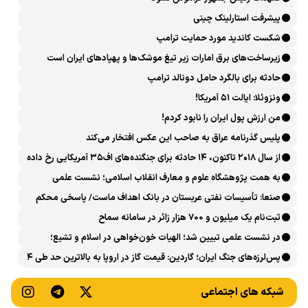
پیشرفت ‏استارلینک چینی
شکست کاندید مورد حمایت ترامپ
زیرساخت‌های برق امارات زیر تیغ موشک‌ها و پهپادهای ایران است
حادثه برای بالگرد حامل دونالد ترامپ
ونزوئلا: ایالت ۵۱ آمریکا!
من ارزش پول ایران را نابود کردم!
پلیس گذرنامه عراق به صاحب این عکس افتخار می‌کند
از سال ۲۰۱۸ تاکنون، ۱۴ حادثه برای جنگنده‌های اف۳۵ آمریکایی رخ داده
است
به همت پژوهشگاه علوم و معارف انقلاب اسلامی؛ نشست علمی
«اربعین حسینی در منظومه فکری رهبر شهید، امام خامنه‌ای» برگزار
صنعا: تأسیسات نفتی عربستان در بانک اهداف ماست/ پاسخی محکم
می‌شود
می‌دهیم
ثبت‌نام یک میلیون و 700 هزار زائر در سامانه سماح ‌
در نشست علمی تبیین شد؛ الهیات خون‌خواهی در اسلام و تشیع؛
انتقام، عدالت، بازدارندگی و مقابله با جریان سلطه
پس‌لرزه‌های جنگ ایران؛ گاردین: قیمت گاز در اروپا به بالاترین حد طی ۴
ماه اخیر رسید
شبکه های اجتماعی