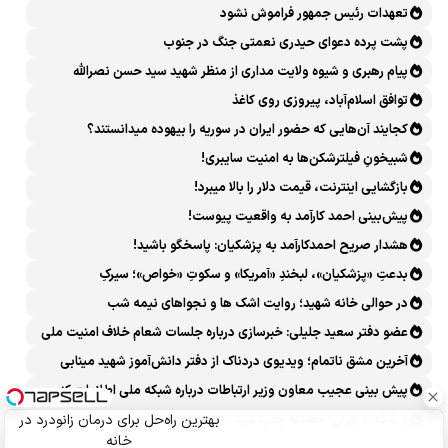
تعهدات رئیس جمهور فراموش نشود
پشت پرده دعوای حیدری نعمتی جنگ در جنوب
پیام رهبری و شیوه ولایت مداری از منظر شهید سید حسن نصرالله
توافق اسلام‌آباد، پیروزی روی کاغذ
کجایند آن‌هایی که حضور ایران در سوریه را بیهوده میدانستند؟
شبیخونِ فیلترشکن‌ها به امنیت سایبری!
بازگشایی اینترنت، قیمت دلار را بالا میبرد!
پیش‌بینی احمد کارآمد به واقعیت پیوست!
هشدار صریح احمدکارآمد به پزشکیان: پاسخگو باشید!
بدعتِ «پزشکیان»، لبخندِ «آمریکا» و سکوتِ «خواص»؛ سیرکِ
قانون‌گریزی در روز روشن!
در حوالی خانه شهید؛ روایت اشک ها و نجواهای نیمه شب
عضو دفتر سعید جلیلی: خبرسازی درباره جلسات شعام خلاف امنیت ملی
است
آخرین مشق ناتمام؛ ویدیوی دردناک از دفتر دانش‌آموز شهید مینابی
پربازدید شد
پیش بینی عجیب معاون وزیر ارتباطات درباره شبکه ملی اطلاعات که
محقق هم نشد!
از تنگه تا تهران؛ معادله جدید نبرد ایران و آمریکا
بهترین راه‌حل برای درمان زانودرد در
خانه