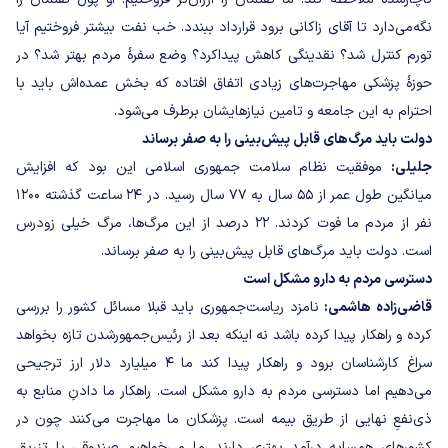
نگه‌می‌دارد تا آقای زاکانی برود قرارداد ببندد. خب نفت بیشتر فروختیم آیا
تورم کنترل شد؟ نقدینگی کاهش پیداکرد؟ وضع سفرۀ مردم بهتر شد؟ در
حوزۀ پزشکی مهاجرت‌های زیادی اتفاق افتاده که بخش عمده‌اش باید با
احترام به این جامعه و تامین نیازهایشان برطرف می‌شود.
دولت باید مرگ‌های قابل پیش‌بینی را به صفر برساند
جلیلی:
موفقیت نظام سلامت جمهوری اسلامی این بود که افزایش
میانگین طول عمر از ۵۵ سال به ۷۷ سال رسید. در ۲۴ ساعت گذشته ۱۲۰۰
نفر از مردم ما فوت کردند. ۲۲ درصد از این مرگ‌ها، مرگ خیلی زودرس
است. دولت باید مرگ‌های قابل پیش‌بینی را به صفر برساند.
دسترسی مردم به دارو مشکل است
قاضی‌زاده هاشمی:
نامزد ریاست‌جمهوری باید قبلا مسائل کشور را بررسی
کرده و راهکار پیدا کرده باشد نه اینکه بعد از رئیس‌جمهورشدن تازه بخواهد
سراغ کارشناسان برود و راهکار پیدا کند ما ۴ میلیارد دلار ارز ترجیحی
می‌دهیم اما دسترسی مردم به دارو مشکل است. راهکار ما دادنِ منابع به
ذی‌نفعِ نهایی از طریق بیمه است. پزشکان ما مهاجرت می‌کنند چون در
کشورهای همسایه درآمد بهتری دارند. ما می‌خواهیم صندوقی با تزریق