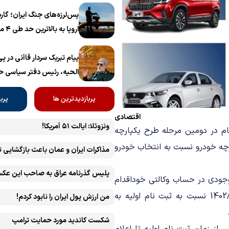
پس‌لرزه‌های جنگ ایران؛ گار
اروپا به بالاترین حد طی ۴ ماه اخیر رسید
پیام تبریک سردار قاآنی در 
الحیه، رئیس دفتر سیاسی 
پربازدیدترین ها
پرب
اقتصادی
ونزوئلا: ایالت ۵۱ آمریکا!
ام در دومین مرحله طرح یکپارچه
 یکپارچه خودرو نسبت به انتخاب خودرو
مذاکرات ایران و عمان باعث بازگشایی 
پلیس گذرنامه عراق به صاحب این عکس
جودی در حساب وکالتی خوداقدام
نموده اند، می‌توانند روز سه شنبه 1402/03/03 تا جمعه 1402/03/10 نسبت به ثبت نام اولیه به
من ارزش پول ایران را نابود کردم!
شکست کاندید مورد حمایت ترامپ