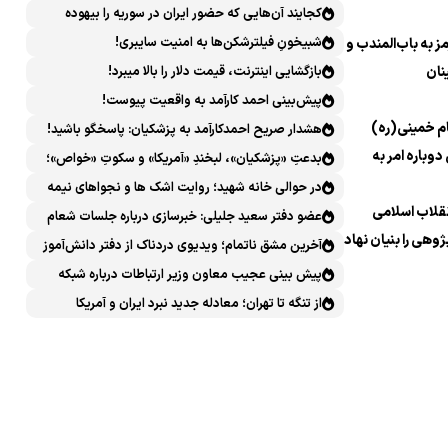
کجایند آن‌هایی که حضور ایران در سوریه را بیهوده
میدانستند؟
شبیخونِ فیلترشکن‌ها به امنیت سایبری!
 به باب‌المندب و
نان
بازگشایی اینترنت، قیمت دلار را بالا میبرد!
پیش‌بینی احمد کارآمد به واقعیت پیوست!
م خمینی(ره)
هشدار صریح احمدکارآمد به پزشکیان: پاسخگو باشید!
دوباره امر به
بدعتِ «پزشکیان»، لبخندِ «آمریکا» و سکوتِ «خواص»؛
سیرکِ قانون‌گریزی در روز روشن!
در حوالی خانه شهید؛ روایت اشک ها و نجواهای نیمه
نقلاب اسلامی
شب
عضو دفتر سعید جلیلی: خبرسازی درباره جلسات شعام
ژوهی را بنیان نهاد
خلاف امنیت ملی است
آخرین مشق ناتمام؛ ویدیوی دردناک از دفتر دانش‌آموز
شهید مینابی پربازدید شد
پیش بینی عجیب معاون وزیر ارتباطات درباره شبکه
ملی اطلاعات که محقق هم نشد!
از تنگه تا تهران؛ معادله جدید نبرد ایران و آمریکا