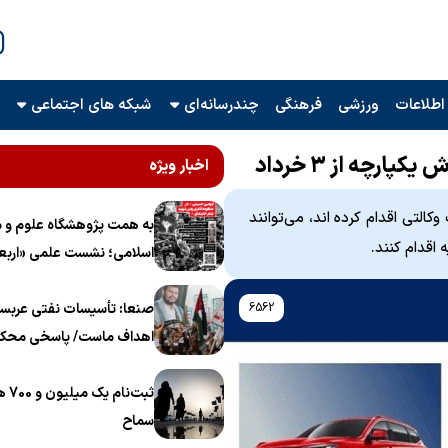
اطلاعات
ورزشی
فرهنگی
چندرسانه‌ای
شبکه های اجتماعی
رچه از ۳ خرداد
اخبار ویژه
تی اقدام کرده اند، می‌توانند
به همت پژوهشگاه علوم و م
اسلامی؛ نشست علمی «اربع
منظومه فکری رهبر شهید، ام
6562
برگزار می‌شود
صنعا: تأسیسات نفتی عربست
اهداف ماست/ پاسخی محکم
ثبت‌
سماح ‌