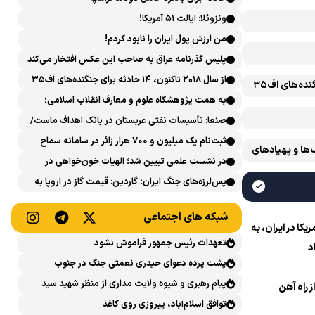
ونزوئلا: ایالت ۵۱ آمریکا!
من ارزش پول ایران را نابود کردم!
پلیس گذرنامه عراق به صاحب این عکس افتخار می‌کند
از سال ۲۰۱۸ تاکنون، ۱۴ حادثه برای جنگنده‌های اف۳۵
از سال ۲۰۱۸ تاکنون، ۱۴ حادثه برای جنگنده‌های اف۳۵
آمریکایی رخ داده است
به همت پژوهشگاه علوم و معارف انقلاب اسلامی؛
نشست علمی «اربعین حسینی در منظومه فکری رهبر
صنعا: تأسیسات نفتی عربستان در بانک اهداف ماست/
شهید، امام خامنه‌ای» برگزار می‌شود
پاسخی محکم می‌دهیم
ثبت‌نام یک میلیون و 700 هزار زائر در سامانه سماح ‌
‌ها و پهپادهای
در نشست علمی تبیین شد؛ الهیات خون‌خواهی در
اسلام و تشیع؛ انتقام، عدالت، بازدارندگی و مقابله با
پس‌لرزه‌های جنگ ایران؛ گاردین: قیمت گاز در اروپا به
جریان سلطه
بالاترین حد طی ۴ ماه اخیر رسید
شبکه های اجتماعی
ا در ایران، به
تعهدات رئیس جمهور فراموش نشود
د
پشت پرده دعوای حیدری نعمتی جنگ در جنوب
پیام رهبری و شیوه ولایت مداری از منظر شهید سید
ز راه آهن
حسن نصرالله
توافق اسلام‌آباد، پیروزی روی کاغذ