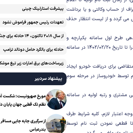
ز زمان ثبت نام اولیه تا اعلام
پیشرفت ‏استارلینک چینی
اف از حساب وکالتی و یا برداشت
 می گردد و از لیست انتظار حذف
تعهدات رئیس جمهور فراموش نشود
ی طرح اول سامانه یکپارچه و
آمریکایی رخ داده است
خودروهای وارداتی قرار گرفته اند، وجود ندارد مگر آنکه انصراف خودرا تا تاریخ 1402/02/20 در سامانه
حادثه برای بالگرد حامل دونالد ترامپ
زیرساخت‌های برق امارات زیر تیغ موشک
تقاضی برای دریافت خودرو ایجاد
ایران است
م توسط خودروساز در مرحله سوم
پیشنهاد سردبیر
بی مشتری و رتبه اولیه در سامانه
مورخ صهیونیست: شکست آمریک
نظم تک قطبی جهان پایان دا
 وجه اعتبار لازم، کلیه شرایط طرف
از سرگیری جابه جایی مسافر ا
تا قطعی نمودن ثبت نام توسط
بندرعباس