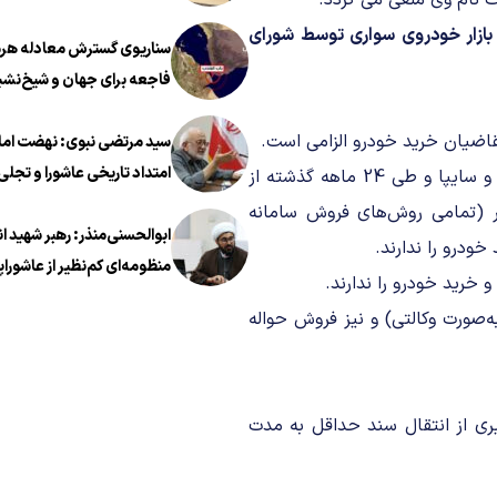
 نام وی ملغی می گردد.
اده 4 دستورالعمل تنظیم بازار خودروی سواری توسط شورای
سناریوی گسترش معادله هرمز
فاجعه برای جهان و شیخ‌نشی
سید مرتضی نبوی: نهضت اما
امتداد تاریخی عاشورا و تجلی 
3. متقاضیانی که طی 48 ماهه گذشته در شرکت‌های ایران خودرو و سایپا و طی 24 ماهه گذشته از
معروف در عصر معاصر است
ر (تمامی روش‌های فروش سامانه
ابوالحسنی‌منذر: رهبر شهید ا
خودرو را ندارند.
منظومه‌ای کم‌نظیر از عاشوراپ
‌صورت وکالتی) و نیز فروش حواله
یری از انتقال سند حداقل به مدت