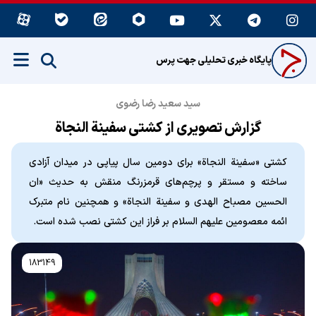
پایگاه خبری تحلیلی جهت پرس
سید سعید رضا رضوی
گزارش تصویری از کشتی سفینة النجاة
کشتی «سفینة النجاة» برای دومین سال پیاپی در میدان آزادی
ساخته و مستقر و پرچم‌های قرمزرنگ منقش به حدیث «ان
الحسین مصباح الهدی و سفینة النجاة» و همچنین نام متبرک
ائمه معصومین علیهم السلام بر فراز این کشتی نصب شده است.
183149