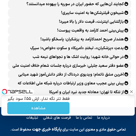
کجایند آن‌هایی که حضور ایران در سوریه را بیهوده میدانستند؟
شبیخونِ فیلترشکن‌ها به امنیت سایبری!
بازگشایی اینترنت، قیمت دلار را بالا میبرد!
پیش‌بینی احمد کارآمد به واقعیت پیوست!
هشدار صریح احمدکارآمد به پزشکیان: پاسخگو باشید!
بدعتِ «پزشکیان»، لبخندِ «آمریکا» و سکوتِ «خواص»؛ سیرکِ
قانون‌گریزی در روز روشن!
در حوالی خانه شهید؛ روایت اشک ها و نجواهای نیمه شب
عضو دفتر سعید جلیلی: خبرسازی درباره جلسات شعام خلاف امنیت ملی
است
آخرین مشق ناتمام؛ ویدیوی دردناک از دفتر دانش‌آموز شهید مینابی
پربازدید شد
پیش بینی عجیب معاون وزیر ارتباطات درباره شبکه ملی اطلاعات که
محقق هم نشد!
از تنگه تا تهران؛ معادله جدید نبرد ایران و آمریکا
فقط تتر نگه ندار، ازش ۵۵٪ سود بگیر
مشاهده
درباره ما
تماس با ما
فرصت های شغلی
تبلیغات
پایگاه خبری جهت
تمامی حقوق مادی و معنوی این سایت برای
محفوظ است.