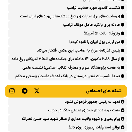
شکست کاندید مورد حمایت ترامپ
زیرساخت‌های برق امارات زیر تیغ موشک‌ها و پهپادهای ایران است
حادثه برای بالگرد حامل دونالد ترامپ
ونزوئلا: ایالت ۵۱ آمریکا!
من ارزش پول ایران را نابود کردم!
پلیس گذرنامه عراق به صاحب این عکس افتخار می‌کند
از سال ۲۰۱۸ تاکنون، ۱۴ حادثه برای جنگنده‌های اف۳۵ آمریکایی رخ داده
است
به همت پژوهشگاه علوم و معارف انقلاب اسلامی؛ نشست علمی
«اربعین حسینی در منظومه فکری رهبر شهید، امام خامنه‌ای» برگزار
صنعا: تأسیسات نفتی عربستان در بانک اهداف ماست/ پاسخی محکم
می‌شود
می‌دهیم
شبکه های اجتماعی
تعهدات رئیس جمهور فراموش نشود
پشت پرده دعوای حیدری نعمتی جنگ در جنوب
پیام رهبری و شیوه ولایت مداری از منظر شهید سید حسن نصرالله
توافق اسلام‌آباد، پیروزی روی کاغذ