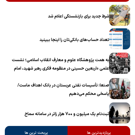
شرط جدید برای بازنشستگی اعلام شد
تعداد حساب‌های بانکی‌تان را اینجا ببینید
به همت پژوهشگاه علوم و معارف انقلاب اسلامی؛ نشست
علمی «اربعین حسینی در منظومه فکری رهبر شهید، امام
خامنه‌ای» برگزار می‌شود
صنعا: تأسیسات نفتی عربستان در بانک اهداف ماست/
پاسخی محکم می‌دهیم
ثبت‌نام یک میلیون و 700 هزار زائر در سامانه سماح ‌
پربازدیدترین ها
پربحث ترین ها