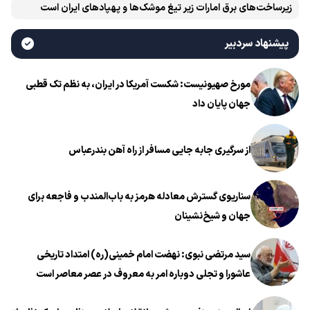
زیرساخت‌های برق امارات زیر تیغ موشک‌ها و پهپادهای ایران است
پیشنهاد سردبیر
مورخ صهیونیست: شکست آمریکا در ایران، به نظم تک قطبی
جهان پایان داد
از سرگیری جابه جایی مسافر از راه آهن بندرعباس
سناریوی گسترش معادله هرمز به باب‌المندب و فاجعه برای
جهان و شیخ‌نشینان
سید مرتضی نبوی: نهضت امام خمینی(ره) امتداد تاریخی
عاشورا و تجلی دوباره امر به معروف در عصر معاصر است