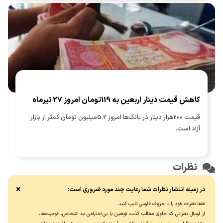
اربعین و انگشتر به دست راست کردن و پیشانی را در سجده بر خاک
نهادن و بلند گفتن «بِسْمِ اللّٰهِ الرَّحْمٰنِ الرَّحیِمِ».
کاهش قیمت دینار اربعین به 119تومان امروز 27 تیرماه
قیمت 200هزار دینار در بانک‌ها امروز 5.2میلیون تومان کمتر از بازار
آزاد است.
نظرات
×
در زمینه انتشار نظرات شما رعایت چند مورد ضروری است:
لطفا نظرات خود را با حروف فارسی تایپ کنید.
از ارسال نظراتی که حاوی مطالب کذب، توهین یا بی‌احترامی به اشخاص، قومیت‌ها،