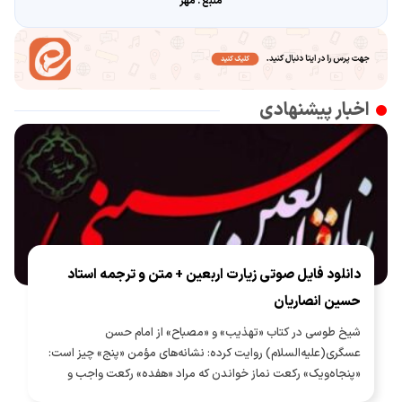
منبع : مهر
اخبار پیشنهادی
دانلود فایل صوتی زیارت اربعین + متن و ترجمه استاد
حسین انصاریان
شیخ طوسی در کتاب «تهذیب» و «مصباح» از امام حسن
عسگری(علیه‌السلام) روایت کرده: نشانه‌های مؤمن «پنج» چیز است:
«پنجاه‌ویک» رکعت نماز خواندن که مراد «هفده» رکعت واجب و
«سی‌وچهار» رکعت نافله [مستحب] در هر شب و روز است و زیارت