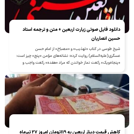
دانلود فایل صوتی زیارت اربعین + متن و ترجمه استاد
حسین انصاریان
شیخ طوسی در کتاب «تهذیب» و «مصباح» از امام حسن
عسگری(علیه‌السلام) روایت کرده: نشانه‌های مؤمن «پنج» چیز است:
«پنجاه‌ویک» رکعت نماز خواندن که مراد «هفده» رکعت واجب و
«سی‌وچهار» رکعت نافله [مستحب] در هر شب و روز است و زیارت
اربعین و انگشتر به دست راست کردن و پیشانی را در سجده بر خاک
نهادن و بلند گفتن «بِسْمِ اللّٰهِ الرَّحْمٰنِ الرَّحیِمِ».
کاهش قیمت دینار اربعین به 119تومان امروز 27 تیرماه