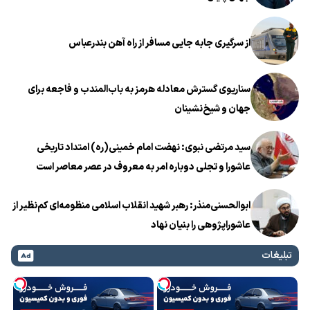
از سرگیری جابه جایی مسافر از راه آهن بندرعباس
سناریوی گسترش معادله هرمز به باب‌المندب و فاجعه برای
جهان و شیخ‌نشینان
سید مرتضی نبوی: نهضت امام خمینی(ره) امتداد تاریخی
عاشورا و تجلی دوباره امر به معروف در عصر معاصر است
ابوالحسنی‌منذر: رهبر شهید انقلاب اسلامی منظومه‌ای کم‌نظیر از
عاشوراپژوهی را بنیان نهاد
تبلیغات