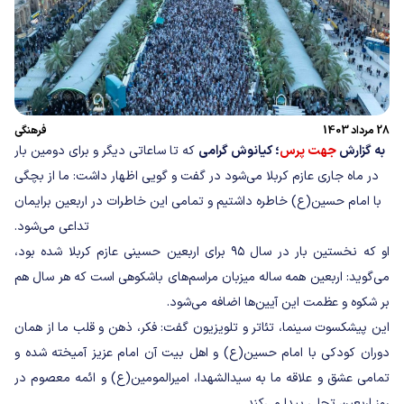
28 مرداد 1403
فرهنگی
به گزارش
جهت پرس
؛ کیانوش گرامی
که تا ساعاتی دیگر و برای دومین بار
در ماه جاری عازم کربلا می‎‌شود در گفت و گویی اظهار داشت: ما از بچگی
با امام حسین(ع) خاطره داشتیم و تمامی این خاطرات در اربعین برایمان
تداعی می‌شود.
او که نخستین بار در سال ۹۵ برای اربعین حسینی عازم کربلا شده بود،
می‌گوید: اربعین همه ساله میزبان مراسم‌های باشکوهی است که هر سال هم
بر شکوه و عظمت این آیین‌ها اضافه می‌شود.
این پیشکسوت سینما، تئاتر و تلویزیون گفت: فکر، ذهن و قلب ما از همان
دوران کودکی با امام حسین(ع) و اهل بیت آن امام عزیز آمیخته شده و
تمامی عشق و علاقه ما به سیدالشهدا، امیرالمومین(ع) و ائمه معصوم در
روز اربعین تجلی پیدا می‌کند.