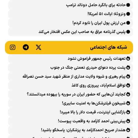
حادثه برای بالگرد حامل دونالد ترامپ
ونزوئلا: ایالت ۵۱ آمریکا!
من ارزش پول ایران را نابود کردم!
پلیس گذرنامه عراق به صاحب این عکس افتخار می‌کند
شبکه های اجتماعی
تعهدات رئیس جمهور فراموش نشود
پشت پرده دعوای حیدری نعمتی جنگ در جنوب
پیام رهبری و شیوه ولایت مداری از منظر شهید سید حسن نصرالله
توافق اسلام‌آباد، پیروزی روی کاغذ
کجایند آن‌هایی که حضور ایران در سوریه را بیهوده میدانستند؟
شبیخونِ فیلترشکن‌ها به امنیت سایبری!
بازگشایی اینترنت، قیمت دلار را بالا میبرد!
پیش‌بینی احمد کارآمد به واقعیت پیوست!
هشدار صریح احمدکارآمد به پزشکیان: پاسخگو باشید!