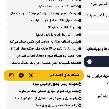
تنگه نمی شود
شکست کاندید مورد حمایت ترامپ
زیرساخت‌های برق امارات زیر تیغ موشک‌ها و پهپادهای
 افتخار می‌کند
ایران است
حادثه برای بالگرد حامل دونالد ترامپ
ونزوئلا: ایالت ۵۱ آمریکا!
من ارزش پول ایران را نابود کردم!
پلیس گذرنامه عراق به صاحب این عکس افتخار می‌کند
‌ها و پهپادهای
از سال ۲۰۱۸ تاکنون، ۱۴ حادثه برای جنگنده‌های اف۳۵
آمریکایی رخ داده است
به همت پژوهشگاه علوم و معارف انقلاب اسلامی؛
نشست علمی «اربعین حسینی در منظومه فکری رهبر
صنعا: تأسیسات نفتی عربستان در بانک اهداف ماست/
شهید، امام خامنه‌ای» برگزار می‌شود
پاسخی محکم می‌دهیم
شبکه های اجتماعی
ا در ایران، به
د
تعهدات رئیس جمهور فراموش نشود
پشت پرده دعوای حیدری نعمتی جنگ در جنوب
ز راه آهن
پیام رهبری و شیوه ولایت مداری از منظر شهید سید
حسن نصرالله
توافق اسلام‌آباد، پیروزی روی کاغذ