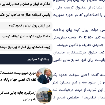
ی‌ها تصریح کرد: برای رفع بخشی از
مذاکرات ایران و عمان باعث بازگشایی 
تباری از صندوق توسعه ملی را
با اصلاحاتی که در حوزه مدیریت
پلیس گذرنامه عراق به صاحب این عکس
من ارزش پول ایران را نابود کردم!
سی دولت بیان کرد: برای پرداخت
حادثه برای بالگرد حامل دونالد ترامپ
مطالبات گندم‌کاران نیاز به 220 هزار همت بود، در حالی که در بودجه تنها 150 تا 160 همت پیش‌بینی
زیرساخت‌های برق امارات زیر تیغ موشک
رد: حقوق بازنشستگان، معلمان،
ایران است
پیشنهاد سردبیر
بایست برای آنها منابع مالی تامین
مورخ صهیونیست: شکست آمریک
شته گفت: ذخایر سوخت حدود یک
نظم تک قطبی جهان پایان دا
قعی چیزی در حدود سه و نیم میلیارد لیتر
 در این شرایط از مردم درخواست شد
از سرگیری جابه جایی مسافر ا
اعمال قطعی‌های مقطعی شدیم تا
بندرعباس