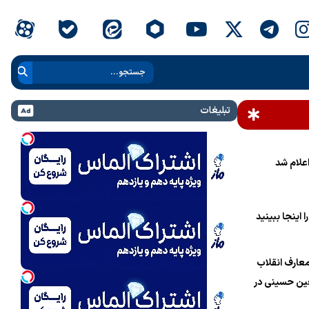
تبلیغات
علام شد
 اینجا ببینید
عارف انقلاب
ین حسینی در
ام خامنه‌ای»