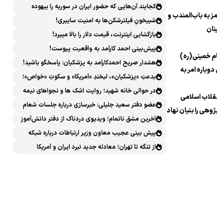
کجایند آن‌هایی که حضور ایران در سوریه را بیهوده
 به باب‌المندب و
میدانستند؟
شبیخونِ فیلترشکن‌ها به امنیت سایبری!
نان
بازگشایی اینترنت، قیمت دلار را بالا میبرد!
پیش‌بینی احمد کارآمد به واقعیت پیوست!
م خمینی(ره)
هشدار صریح احمدکارآمد به پزشکیان: پاسخگو باشید!
دوباره امر به
بدعتِ «پزشکیان»، لبخندِ «آمریکا» و سکوتِ «خواص»؛
سیرکِ قانون‌گریزی در روز روشن!
در حوالی خانه شهید؛ روایت اشک ها و نجواهای نیمه
نقلاب اسلامی
شب
عضو دفتر سعید جلیلی: خبرسازی درباره جلسات شعام
ژوهی را بنیان نهاد
خلاف امنیت ملی است
آخرین مشق ناتمام؛ ویدیوی دردناک از دفتر دانش‌آموز
شهید مینابی پربازدید شد
پیش بینی عجیب معاون وزیر ارتباطات درباره شبکه
ملی اطلاعات که محقق هم نشد!
از تنگه تا تهران؛ معادله جدید نبرد ایران و آمریکا