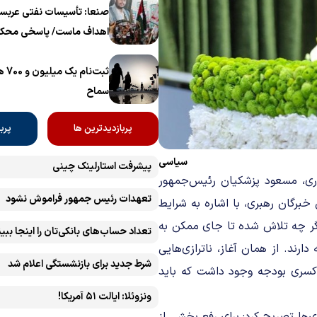
برگزار می‌شود
صنعا: تأسیسات نفتی عربست
اهداف ماست/ پاسخی محکم
ثبت‌
سماح ‌
پربازدیدترین ها
پرب
سیاسی
پیشرفت ‏استارلینک چینی
وری، مسعود پزشکیان رئیس‌جمهور
تعهدات رئیس جمهور فراموش نشود
رگان رهبری، با اشاره به شرایط
اگر چه تلاش شده تا جای ممکن به
تعداد حساب‌های بانکی‌تان را اینجا ببین
ند. از همان آغاز، ناترازی‌هایی
شرط جدید برای بازنشستگی اعلام شد
ه 780 هزار میلیارد تومان کسری بودجه وجود داشت که باید
ونزوئلا: ایالت ۵۱ آمریکا!