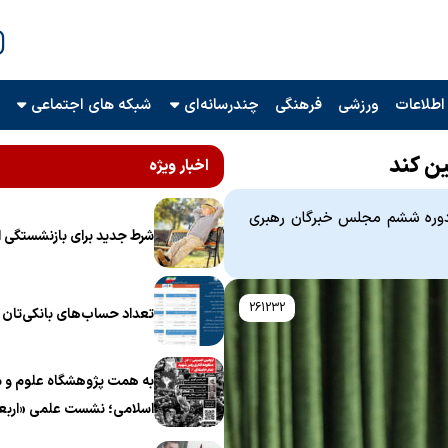
اطلاعات
ورزشی
فرهنگی
چندرسانه‌ای
شبکه های اجتماعی
ن کند
اخبار ویژه
وره ششم مجلس خبرگان رهبری
شرط جدید برای بازنشستگی ا
261232
تعداد حساب‌های بانکی‌تان را
به همت پژوهشگاه علوم و م
اسلامی؛ نشست علمی «اربع
منظومه فکری رهبر شهید، ام