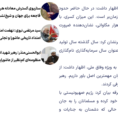
ق اظهار داشت: در حال حاضر حدود
سناریوی گسترش معادله هرمز
فاجعه برای جهان و شیخ‌نشی
زمان‌بر است. این میزان کسری، با
 به نیاز 90 هزار مگاواتی کشور در برابر ظرفیت تولید 70 هزار مگاواتی، نشان‌دهنده ضرورت
سید مرتضی نبوی: نهضت اما
امتداد تاریخی عاشورا و تجلی 
رنشان کرد: سال گذشته سال تولید
معروف در عصر معاصر است
نوان سال سرمایه‌گذاری نام‌گذاری
ابوالحسنی‌منذر: رهبر شهید ا
منظومه‌ای کم‌نظیر از عاشوراپ
به ویژه وفاق ملی، اظهار داشت: از
ان مهمترین اصل باور داریم. رهبر
فی کردند.
قه بیان کرد: رژیم صهیونیستی با
خود کرده و مسلمانان را به جان
 حالی که دشمنان به جنایات و