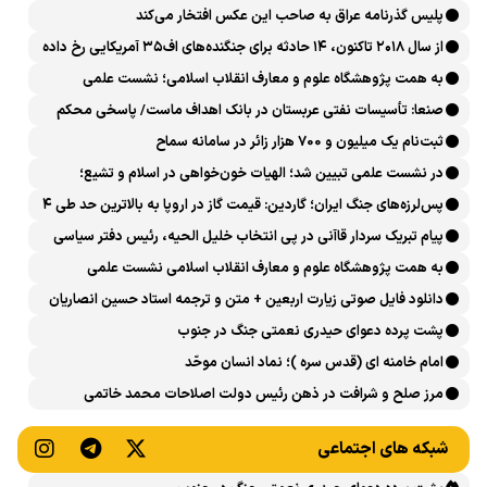
پلیس گذرنامه عراق به صاحب این عکس افتخار می‌کند
از سال ۲۰۱۸ تاکنون، ۱۴ حادثه برای جنگنده‌های اف۳۵ آمریکایی رخ داده
است
به همت پژوهشگاه علوم و معارف انقلاب اسلامی؛ نشست علمی
«اربعین حسینی در منظومه فکری رهبر شهید، امام خامنه‌ای» برگزار
صنعا: تأسیسات نفتی عربستان در بانک اهداف ماست/ پاسخی محکم
می‌شود
می‌دهیم
ثبت‌نام یک میلیون و 700 هزار زائر در سامانه سماح ‌
در نشست علمی تبیین شد؛ الهیات خون‌خواهی در اسلام و تشیع؛
انتقام، عدالت، بازدارندگی و مقابله با جریان سلطه
پس‌لرزه‌های جنگ ایران؛ گاردین: قیمت گاز در اروپا به بالاترین حد طی ۴
ماه اخیر رسید
پیام تبریک سردار قاآنی در پی انتخاب خلیل الحیه، رئیس دفتر سیاسی
حماس
به همت پژوهشگاه علوم و معارف انقلاب اسلامی نشست علمی
«بازخوانی الهیاتِ انتقام و خون‌خواهی در تاریخ اسلام و انقلاب اسلامی»
دانلود فایل صوتی زیارت اربعین + متن و ترجمه استاد حسین انصاریان
برگزار می‌شود
پشت پرده دعوای حیدری نعمتی جنگ در جنوب
امام خامنه ای (قدس سره )؛ نماد انسان موحّد
مرز صلح و شرافت در ذهن رئیس دولت اصلاحات محمد خاتمی
کجاست؟
شبکه های اجتماعی