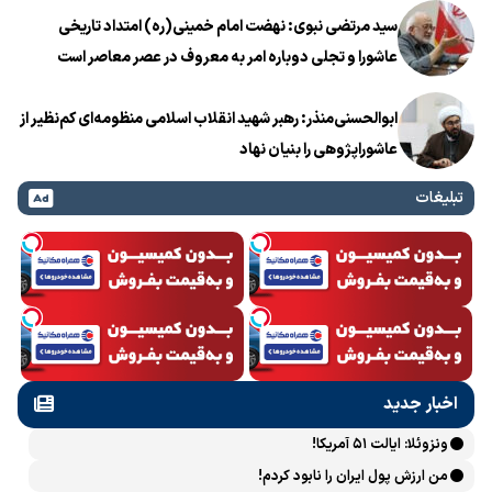
سید مرتضی نبوی: نهضت امام خمینی(ره) امتداد تاریخی
عاشورا و تجلی دوباره امر به معروف در عصر معاصر است
ابوالحسنی‌منذر: رهبر شهید انقلاب اسلامی منظومه‌ای کم‌نظیر از
عاشوراپژوهی را بنیان نهاد
تبلیغات
اخبار جدید
ونزوئلا: ایالت ۵۱ آمریکا!
من ارزش پول ایران را نابود کردم!