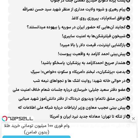
پشت پرده دعوای حیدری نعمتی جنگ در جنوب
پیام رهبری و شیوه ولایت مداری از منظر شهید سید حسن نصرالله
توافق اسلام‌آباد، پیروزی روی کاغذ
کجایند آن‌هایی که حضور ایران در سوریه را بیهوده میدانستند؟
شبیخونِ فیلترشکن‌ها به امنیت سایبری!
بازگشایی اینترنت، قیمت دلار را بالا میبرد!
پیش‌بینی احمد کارآمد به واقعیت پیوست!
هشدار صریح احمدکارآمد به پزشکیان: پاسخگو باشید!
بدعتِ «پزشکیان»، لبخندِ «آمریکا» و سکوتِ «خواص»؛ سیرکِ
قانون‌گریزی در روز روشن!
در حوالی خانه شهید؛ روایت اشک ها و نجواهای نیمه شب
عضو دفتر سعید جلیلی: خبرسازی درباره جلسات شعام خلاف امنیت ملی
است
آخرین مشق ناتمام؛ ویدیوی دردناک از دفتر دانش‌آموز شهید مینابی
پربازدید شد
پیش بینی عجیب معاون وزیر ارتباطات درباره شبکه ملی اطلاعات که
محقق هم نشد!
از تنگه تا تهران؛ معادله جدید نبرد ایران و آمریکا
جنگی که تجلی برادری شیعه و سنی شد
وام فوری 100 میلیون تومانی خرید طلا
(بدون ضامن)