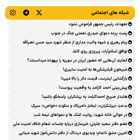
می‌شود
می‌دهیم
شبکه های اجتماعی
تعهدات رئیس جمهور فراموش نشود
پشت پرده دعوای حیدری نعمتی جنگ در جنوب
پیام رهبری و شیوه ولایت مداری از منظر شهید سید حسن نصرالله
توافق اسلام‌آباد، پیروزی روی کاغذ
کجایند آن‌هایی که حضور ایران در سوریه را بیهوده میدانستند؟
شبیخونِ فیلترشکن‌ها به امنیت سایبری!
بازگشایی اینترنت، قیمت دلار را بالا میبرد!
پیش‌بینی احمد کارآمد به واقعیت پیوست!
هشدار صریح احمدکارآمد به پزشکیان: پاسخگو باشید!
بدعتِ «پزشکیان»، لبخندِ «آمریکا» و سکوتِ «خواص»؛ سیرکِ
قانون‌گریزی در روز روشن!
در حوالی خانه شهید؛ روایت اشک ها و نجواهای نیمه شب
عضو دفتر سعید جلیلی: خبرسازی درباره جلسات شعام خلاف امنیت ملی
است
آخرین مشق ناتمام؛ ویدیوی دردناک از دفتر دانش‌آموز شهید مینابی