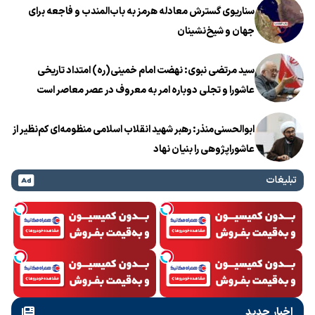
سناریوی گسترش معادله هرمز به باب‌المندب و فاجعه برای
جهان و شیخ‌نشینان
سید مرتضی نبوی: نهضت امام خمینی(ره) امتداد تاریخی
عاشورا و تجلی دوباره امر به معروف در عصر معاصر است
ابوالحسنی‌منذر: رهبر شهید انقلاب اسلامی منظومه‌ای کم‌نظیر از
عاشوراپژوهی را بنیان نهاد
تبلیغات
اخبار جدید