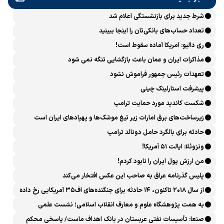
شرط جدید برای بازنشستگی اعلام شد
تعداد حساب‌های بانکی‌تان را اینجا ببینید
ری دالیو: آمریکا آماده سقوط است!
مذاکرات ایران و عمان باعث بازگشایی تنگه نمی شود
تعهدات رئیس جمهور فراموش نشود
پیشرفت ‏استارلینک چینی
شکست کاندید مورد حمایت ترامپ
زیرساخت‌های برق امارات زیر تیغ موشک‌ها و پهپادهای ایران است
حادثه برای بالگرد حامل دونالد ترامپ
ونزوئلا: ایالت ۵۱ آمریکا!
من ارزش پول ایران را نابود کردم!
پلیس گذرنامه عراق به صاحب این عکس افتخار می‌کند
از سال ۲۰۱۸ تاکنون، ۱۴ حادثه برای جنگنده‌های اف۳۵ آمریکایی رخ داده
است
به همت پژوهشگاه علوم و معارف انقلاب اسلامی؛ نشست علمی
«اربعین حسینی در منظومه فکری رهبر شهید، امام خامنه‌ای» برگزار
صنعا: تأسیسات نفتی عربستان در بانک اهداف ماست/ پاسخی محکم