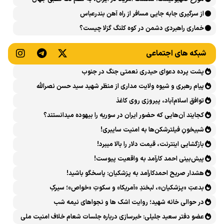
پایان داد
از سرگیری جابه جایی مسافر از راه آهن بندرعباس
خماری راهبردی دشمن در کوه کلنگ گزلا چیست؟
شبکه های اجتماعی
پشت پرده دعوای حیدری نعمتی جنگ در جنوب
پیام رهبری و شیوه ولایت مداری از منظر شهید سید حسن نصرالله
توافق اسلام‌آباد، پیروزی روی کاغذ
کجایند آن‌هایی که حضور ایران در سوریه را بیهوده میدانستند؟
شبیخونِ فیلترشکن‌ها به امنیت سایبری!
بازگشایی اینترنت، قیمت دلار را بالا میبرد!
پیش‌بینی احمد کارآمد به واقعیت پیوست!
هشدار صریح احمدکارآمد به پزشکیان: پاسخگو باشید!
بدعتِ «پزشکیان»، لبخندِ «آمریکا» و سکوتِ «خواص»؛ سیرکِ
قانون‌گریزی در روز روشن!
در حوالی خانه شهید؛ روایت اشک ها و نجواهای نیمه شب
عضو دفتر سعید جلیلی: خبرسازی درباره جلسات شعام خلاف امنیت ملی