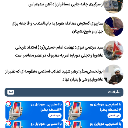
از سرگیری جابه جایی مسافر از راه آهن بندرعباس
سناریوی گسترش معادله هرمز به باب‌المندب و فاجعه برای
جهان و شیخ‌نشینان
سید مرتضی نبوی: نهضت امام خمینی(ره) امتداد تاریخی
عاشورا و تجلی دوباره امر به معروف در عصر معاصر است
ابوالحسنی‌منذر: رهبر شهید انقلاب اسلامی منظومه‌ای کم‌نظیر از
عاشوراپژوهی را بنیان نهاد
تبلیغات