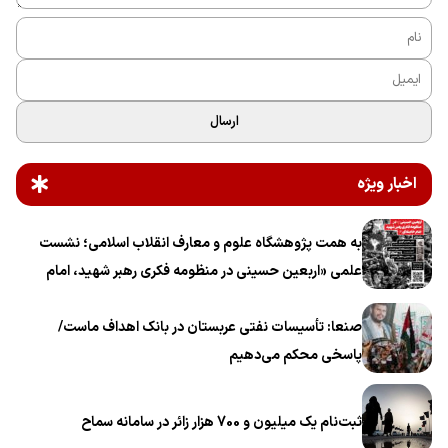
ارسال
اخبار ویژه
به همت پژوهشگاه علوم و معارف انقلاب اسلامی؛ نشست
علمی «اربعین حسینی در منظومه فکری رهبر شهید، امام
خامنه‌ای» برگزار می‌شود
صنعا: تأسیسات نفتی عربستان در بانک اهداف ماست/
پاسخی محکم می‌دهیم
ثبت‌نام یک میلیون و 700 هزار زائر در سامانه سماح ‌