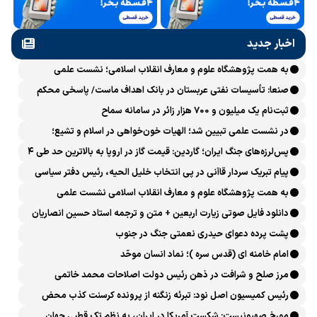
اخبار جدید
به همت پژوهشگاه علوم و معارف انقلاب اسلامی؛ نشست علمی
«اربعین حسینی در منظومه فکری رهبر شهید، امام خامنه‌ای» برگزار
صنعا: تأسیسات نفتی عربستان در بانک اهداف ماست/ پاسخی محکم
می‌شود
می‌دهیم
ثبت‌نام یک میلیون و 700 هزار زائر در سامانه سماح ‌
در نشست علمی تبیین شد؛ الهیات خون‌خواهی در اسلام و تشیع؛
انتقام، عدالت، بازدارندگی و مقابله با جریان سلطه
پس‌لرزه‌های جنگ ایران؛ گاردین: قیمت گاز در اروپا به بالاترین حد طی ۴
ماه اخیر رسید
پیام تبریک سردار قاآنی در پی انتخاب خلیل الحیه، رئیس دفتر سیاسی
حماس
به همت پژوهشگاه علوم و معارف انقلاب اسلامی نشست علمی
«بازخوانی الهیاتِ انتقام و خون‌خواهی در تاریخ اسلام و انقلاب اسلامی»
دانلود فایل صوتی زیارت اربعین + متن و ترجمه استاد حسین انصاریان
برگزار می‌شود
پشت پرده دعوای حیدری نعمتی جنگ در جنوب
امام خامنه ای (قدس سره )؛ نماد انسان موحّد
مرز صلح و شرافت در ذهن رئیس دولت اصلاحات محمد خاتمی
کجاست؟
رئیس کمیسیون اصل نود: تبرئه زنگنه از پرونده کرسنت کذب محض
است
مورخ صهیونیست: شکست آمریکا در ایران، به نظم تک قطبی جهان