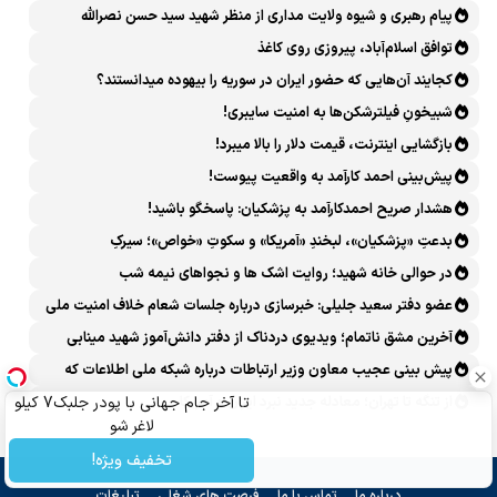
پیام رهبری و شیوه ولایت مداری از منظر شهید سید حسن نصرالله
توافق اسلام‌آباد، پیروزی روی کاغذ
کجایند آن‌هایی که حضور ایران در سوریه را بیهوده میدانستند؟
شبیخونِ فیلترشکن‌ها به امنیت سایبری!
بازگشایی اینترنت، قیمت دلار را بالا میبرد!
پیش‌بینی احمد کارآمد به واقعیت پیوست!
هشدار صریح احمدکارآمد به پزشکیان: پاسخگو باشید!
بدعتِ «پزشکیان»، لبخندِ «آمریکا» و سکوتِ «خواص»؛ سیرکِ
قانون‌گریزی در روز روشن!
در حوالی خانه شهید؛ روایت اشک ها و نجواهای نیمه شب
عضو دفتر سعید جلیلی: خبرسازی درباره جلسات شعام خلاف امنیت ملی
است
آخرین مشق ناتمام؛ ویدیوی دردناک از دفتر دانش‌آموز شهید مینابی
پربازدید شد
پیش بینی عجیب معاون وزیر ارتباطات درباره شبکه ملی اطلاعات که
محقق هم نشد!
از تنگه تا تهران؛ معادله جدید نبرد ایران و آمریکا
تا آخر جام جهانی با پودر جلبک7 کیلو
لاغر شو
تخفیف ویژه!
درباره ما
تماس با ما
فرصت های شغلی
تبلیغات