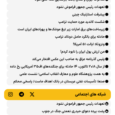
تعهدات رئیس جمهور فراموش نشود
پیشرفت ‏استارلینک چینی
شکست کاندید مورد حمایت ترامپ
زیرساخت‌های برق امارات زیر تیغ موشک‌ها و پهپادهای ایران است
حادثه برای بالگرد حامل دونالد ترامپ
ونزوئلا: ایالت ۵۱ آمریکا!
من ارزش پول ایران را نابود کردم!
پلیس گذرنامه عراق به صاحب این عکس افتخار می‌کند
از سال ۲۰۱۸ تاکنون، ۱۴ حادثه برای جنگنده‌های اف۳۵ آمریکایی رخ داده
است
به همت پژوهشگاه علوم و معارف انقلاب اسلامی؛ نشست علمی
«اربعین حسینی در منظومه فکری رهبر شهید، امام خامنه‌ای» برگزار
صنعا: تأسیسات نفتی عربستان در بانک اهداف ماست/ پاسخی محکم
می‌شود
می‌دهیم
شبکه های اجتماعی
تعهدات رئیس جمهور فراموش نشود
پشت پرده دعوای حیدری نعمتی جنگ در جنوب