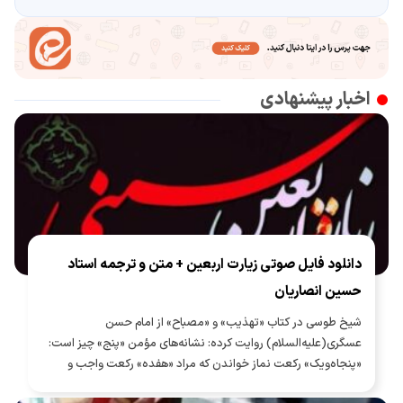
اخبار پیشنهادی
دانلود فایل صوتی زیارت اربعین + متن و ترجمه استاد
حسین انصاریان
شیخ طوسی در کتاب «تهذیب» و «مصباح» از امام حسن
عسگری(علیه‌السلام) روایت کرده: نشانه‌های مؤمن «پنج» چیز است:
«پنجاه‌ویک» رکعت نماز خواندن که مراد «هفده» رکعت واجب و
«سی‌وچهار» رکعت نافله [مستحب] در هر شب و روز است و زیارت