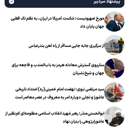
پیشنهاد سردبیر
مورخ صهیونیست: شکست آمریکا در ایران، به نظم تک قطبی
جهان پایان داد
از سرگیری جابه جایی مسافر از راه آهن بندرعباس
سناریوی گسترش معادله هرمز به باب‌المندب و فاجعه برای
جهان و شیخ‌نشینان
سید مرتضی نبوی: نهضت امام خمینی(ره) امتداد تاریخی
عاشورا و تجلی دوباره امر به معروف در عصر معاصر است
ابوالحسنی‌منذر: رهبر شهید انقلاب اسلامی منظومه‌ای کم‌نظیر از
عاشوراپژوهی را بنیان نهاد