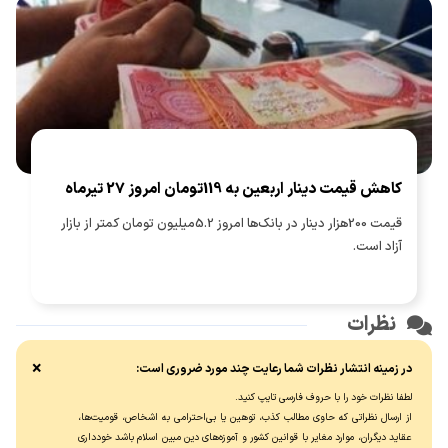
اربعین و انگشتر به دست راست کردن و پیشانی را در سجده بر خاک
نهادن و بلند گفتن «بِسْمِ اللّٰهِ الرَّحْمٰنِ الرَّحیِمِ».
کاهش قیمت دینار اربعین به 119تومان امروز 27 تیرماه
قیمت 200هزار دینار در بانک‌ها امروز 5.2میلیون تومان کمتر از بازار
آزاد است.
نظرات
×
در زمینه انتشار نظرات شما رعایت چند مورد ضروری است:
لطفا نظرات خود را با حروف فارسی تایپ کنید.
از ارسال نظراتی که حاوی مطالب کذب، توهین یا بی‌احترامی به اشخاص، قومیت‌ها،
عقاید دیگران، موارد مغایر با قوانین کشور و آموزه‌های دین مبین اسلام باشد خودداری