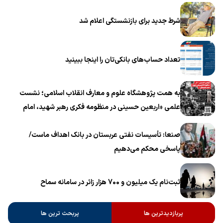
شرط جدید برای بازنشستگی اعلام شد
تعداد حساب‌های بانکی‌تان را اینجا ببینید
به همت پژوهشگاه علوم و معارف انقلاب اسلامی؛ نشست
علمی «اربعین حسینی در منظومه فکری رهبر شهید، امام
خامنه‌ای» برگزار می‌شود
صنعا: تأسیسات نفتی عربستان در بانک اهداف ماست/
پاسخی محکم می‌دهیم
ثبت‌نام یک میلیون و 700 هزار زائر در سامانه سماح ‌
پربازدیدترین ها
پربحث ترین ها