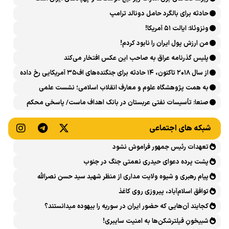
حادثه برای بالگرد حامل دونالد ترامپ
ونزوئلا: ایالت ۵۱ آمریکا!
من ارزش پول ایران را نابود کردم!
پلیس گذرنامه عراق به صاحب این عکس افتخار می‌کند
از سال ۲۰۱۸ تاکنون، ۱۴ حادثه برای جنگنده‌های اف۳۵ آمریکایی رخ داده
است
به همت پژوهشگاه علوم و معارف انقلاب اسلامی؛ نشست علمی
«اربعین حسینی در منظومه فکری رهبر شهید، امام خامنه‌ای» برگزار
صنعا: تأسیسات نفتی عربستان در بانک اهداف ماست/ پاسخی محکم
می‌شود
می‌دهیم
شبکه های اجتماعی
تعهدات رئیس جمهور فراموش نشود
پشت پرده دعوای حیدری نعمتی جنگ در جنوب
پیام رهبری و شیوه ولایت مداری از منظر شهید سید حسن نصرالله
توافق اسلام‌آباد، پیروزی روی کاغذ
کجایند آن‌هایی که حضور ایران در سوریه را بیهوده میدانستند؟
شبیخونِ فیلترشکن‌ها به امنیت سایبری!