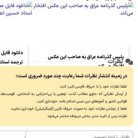
دانلود فایل 
پلیس گذرنامه عراق به صاحب این عکس
نظرات
ترجمه استاد
افتخار می‌کند
شیخ طوسی در
در زمینه انتشار نظرات شما رعایت چند مورد ضروری است:
به گزارش جهت پرس؛ پلیس گذرنامه عراق به
امام حسن عسگ
صاحب این عکس افتخار می‌کند.
لطفا نظرات خود را با حروف فارسی تایپ کنید.
نشانه‌های مؤ
از ارسال نظراتی که حاوی مطالب کذب، توهین یا بی‌احترامی به اشخاص، قومیت‌ها، عق
رکعت نماز خو
قوانین کشور و آموزه‌های دین مبین اسلام باشد خودداری کنید.
واجب و «سی‌و
لطفا از نوشتن نظرات خود به صورت حروف لاتین (فینگیلیش) خودداری نماييد.
هر شب و روز ا
نظرات پس از تایید مدیر بخش مربوطه منتشر می‌شود.
دست راست کرد
خاک نهادن و بلند
الرَّحیِمِ».