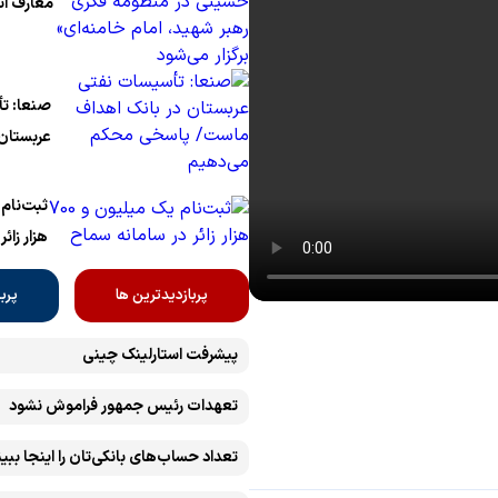
معارف ان
نشست عل
حسینی د
رهبر شهی
صنعا: ت
برگزار می
عربستان 
ماست/ 
می‌دهیم
هزار زائر
پربازدیدترین ها
پرب
پیشرفت ‏استارلینک چینی
تعهدات رئیس جمهور فراموش نشود
تعداد حساب‌های بانکی‌تان را اینجا ببین