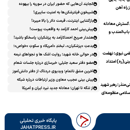
کجایند آن‌هایی که حضور ایران در سوریه را بیهوده
 راه آهن
میدانستند؟
شبیخونِ فیلترشکن‌ها به امنیت سایبری!
اس
بازگشایی اینترنت، قیمت دلار را بالا میبرد!
 گسترش معادله
پیش‌بینی احمد کارآمد به واقعیت پیوست!
باب‌المندب و
هشدار صریح احمدکارآمد به پزشکیان: پاسخگو باشید!
رای جهان و
بدعتِ «پزشکیان»، لبخندِ «آمریکا» و سکوتِ «خواص»؛
نان
ضی نبوی: نهضت
سیرکِ قانون‌گریزی در روز روشن!
در حوالی خانه شهید؛ روایت اشک ها و نجواهای نیمه
نی(ره) امتداد
شب
عضو دفتر سعید جلیلی: خبرسازی درباره جلسات شعام
اشورا و تجلی
خلاف امنیت ملی است
آخرین مشق ناتمام؛ ویدیوی دردناک از دفتر دانش‌آموز
مر به معروف در
شهید مینابی پربازدید شد
پیش بینی عجیب معاون وزیر ارتباطات درباره شبکه
ی‌منذر: رهبر شهید
صر است
ملی اطلاعات که محقق هم نشد!
از تنگه تا تهران؛ معادله جدید نبرد ایران و آمریکا
سلامی منظومه‌ای
از عاشوراپژوهی را
اد
پایگاه خبری تحلیلی
JAHATPRESS.IR