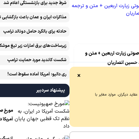
شرط جدید برای بازنشستگی اعلام شد
مذاکرات ایران و عمان باعث بازگشایی 
حادثه برای بالگرد حامل دونالد ترامپ
زیرساخت‌های برق امارات زیر تیغ موشک
صوتی زیارت اربعین + متن و
ایران است
شکست کاندید مورد حمایت ترامپ
 حسین انصاریان
 کتاب «تهذیب» و «مصباح» از
ری دالیو: آمریکا آماده سقوط است!
×
ری(علیه‌السلام) روایت کرده:
من «پنج» چیز است: «پنجاه‌ویک»
پیشنهاد سردبیر
اید دیگران، موارد مغایر با
اندن که مراد «هفده» رکعت
چهار» رکعت نافله [مستحب] در
مورخ ص
ست و زیارت اربعین و انگشتر به
آمریکا د
ن و پیشانی را در سجده بر
قطبی جه
 گفتن «بِسْمِ اللّٰهِ الرَّحْمٰنِ
از سرگی