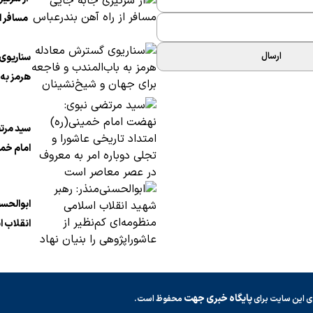
مسافر از
بندرعب
ارسال
سناریوی
هرمز به 
فاجعه ب
شیخ‌نشی
سید مرت
امام خمی
تاریخی ع
دوباره ا
ابوالحسن
عصر معا
انقلاب ا
کم‌نظیر 
بنیان نه
پایگاه خبری جهت
ی این سایت برای
محفوظ است.