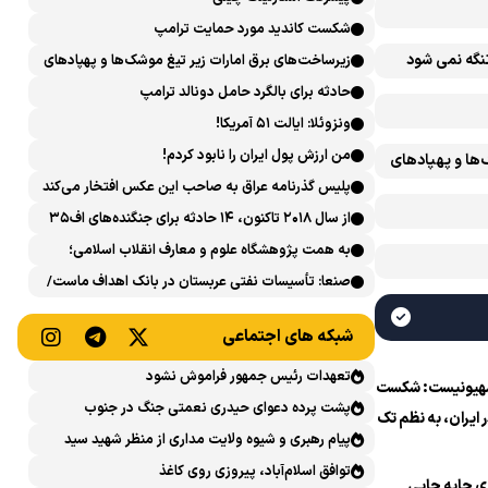
شکست کاندید مورد حمایت ترامپ
تنگه نمی شود
زیرساخت‌های برق امارات زیر تیغ موشک‌ها و پهپادهای
ایران است
حادثه برای بالگرد حامل دونالد ترامپ
ونزوئلا: ایالت ۵۱ آمریکا!
من ارزش پول ایران را نابود کردم!
‌ها و پهپادهای
پلیس گذرنامه عراق به صاحب این عکس افتخار می‌کند
از سال ۲۰۱۸ تاکنون، ۱۴ حادثه برای جنگنده‌های اف۳۵
آمریکایی رخ داده است
به همت پژوهشگاه علوم و معارف انقلاب اسلامی؛
نشست علمی «اربعین حسینی در منظومه فکری رهبر
صنعا: تأسیسات نفتی عربستان در بانک اهداف ماست/
شهید، امام خامنه‌ای» برگزار می‌شود
پاسخی محکم می‌دهیم
شبکه های اجتماعی
تعهدات رئیس جمهور فراموش نشود
هیونیست: شکست
پشت پرده دعوای حیدری نعمتی جنگ در جنوب
ر ایران، به نظم تک
پیام رهبری و شیوه ولایت مداری از منظر شهید سید
ان پایان داد
حسن نصرالله
توافق اسلام‌آباد، پیروزی روی کاغذ
ری جابه جایی