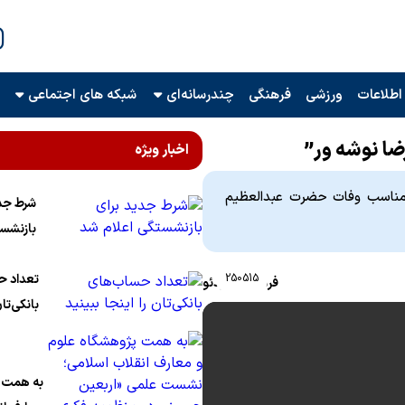
اطلاعات
ورزشی
فرهنگی
چندرسانه‌ای
شبکه های اجتماعی
ضا نوشه ور”
اخبار ویژه
ه مناسب وفات حضرت عبدالعظیم
شرط جدی
بازنشست
250515
تعداد ح
فرهنگی
|
ویدئو
بانکی‌تان
به همت پ