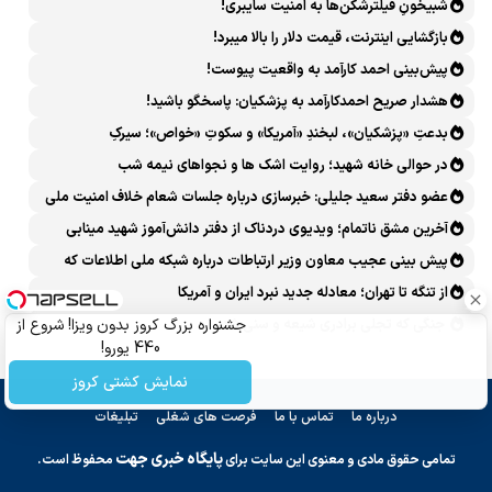
شبیخونِ فیلترشکن‌ها به امنیت سایبری!
بازگشایی اینترنت، قیمت دلار را بالا میبرد!
پیش‌بینی احمد کارآمد به واقعیت پیوست!
هشدار صریح احمدکارآمد به پزشکیان: پاسخگو باشید!
بدعتِ «پزشکیان»، لبخندِ «آمریکا» و سکوتِ «خواص»؛ سیرکِ
قانون‌گریزی در روز روشن!
در حوالی خانه شهید؛ روایت اشک ها و نجواهای نیمه شب
عضو دفتر سعید جلیلی: خبرسازی درباره جلسات شعام خلاف امنیت ملی
است
آخرین مشق ناتمام؛ ویدیوی دردناک از دفتر دانش‌آموز شهید مینابی
پربازدید شد
پیش بینی عجیب معاون وزیر ارتباطات درباره شبکه ملی اطلاعات که
محقق هم نشد!
از تنگه تا تهران؛ معادله جدید نبرد ایران و آمریکا
جنگی که تجلی برادری شیعه و سنی شد
جشنواره بزرگ کروز بدون ویزا! شروع از
440 یورو!
نمایش کشتی کروز
درباره ما
تماس با ما
فرصت های شغلی
تبلیغات
پایگاه خبری جهت
تمامی حقوق مادی و معنوی این سایت برای
محفوظ است.