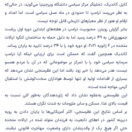
کایل کاندیک، تحلیلگر مرکز سیاسی دانشگاه ویرجینیا می‌گوید: در حالی‌که
به نظر می‌رسد ترامپ تا حدودی در ماه عسل سیاسی است، اما اعداد و
ارقام او هنوز از نظر معیارهای تاریخی قابل توجه نیست.
بنابر گزارش رویترز، محبوبیت ترامپ در هفته‌های ابتدایی دوره اول ریاست
جمهوری‌اش به ۴۹ درصد رسید اما به دلیل حمله به ساختمان کنگره ایالات
متحده در ۶ ژانویه ۲۰۲۱، او دوره خود را با ۳۴ درصد تایید به پایان رساند.
کاندیک همچنین گفت که «ممکن است برای ارزیابی اینکه آیا ترامپ
سرمایه سیاسی خود را با تمرکز بر موضوعاتی که در آن با مردم همسو
نیست، هدر می‌دهد یا خیر زود باشد اما این نظرسنجی نشان می‌دهد که
بسیاری از اقدامات اولیه او تنها توسط هواداران سخت‌کوشش با استقبال
گرمی مواجه شده است».
این نظرسنجی به‌علاوه نشان داد که رای‌دهندگان به‌طور کلی نسبت به
قیمت بالای غذا، مسکن و سایر ملزومات به شدت نگران هستند.
بر اساس نتایج این نظرسنجی، اکثر آمریکایی‌ها با پایان دادن به رویه
دیرینه کشور در اعطای تابعیت به فرزندان متولد شده در ایالات متحده
حتی اگر هیچ یک از والدینشان دارای وضعیت مهاجرت قانونی نباشند،