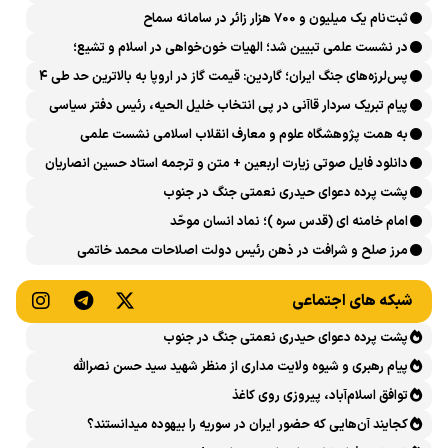
می‌شود
می‌دهیم
ثبت‌نام یک میلیون و 700 هزار زائر در سامانه سماح ‌
در نشست علمی تبیین شد؛ الهیات خون‌خواهی در اسلام و تشیع؛
انتقام، عدالت، بازدارندگی و مقابله با جریان سلطه
پس‌لرزه‌های جنگ ایران؛ گاردین: قیمت گاز در اروپا به بالاترین حد طی ۴
ماه اخیر رسید
پیام تبریک سردار قاآنی در پی انتخاب خلیل الحیه، رئیس دفتر سیاسی
حماس
به همت پژوهشگاه علوم و معارف انقلاب اسلامی نشست علمی
«بازخوانی الهیاتِ انتقام و خون‌خواهی در تاریخ اسلام و انقلاب اسلامی»
دانلود فایل صوتی زیارت اربعین + متن و ترجمه استاد حسین انصاریان
برگزار می‌شود
پشت پرده دعوای حیدری نعمتی جنگ در جنوب
امام خامنه ای (قدس سره )؛ نماد انسان موحّد
مرز صلح و شرافت در ذهن رئیس دولت اصلاحات محمد خاتمی
کجاست؟
شبکه های اجتماعی
پشت پرده دعوای حیدری نعمتی جنگ در جنوب
پیام رهبری و شیوه ولایت مداری از منظر شهید سید حسن نصرالله
توافق اسلام‌آباد، پیروزی روی کاغذ
کجایند آن‌هایی که حضور ایران در سوریه را بیهوده میدانستند؟