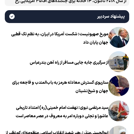
از سال ۲۰۱۸ تاکنون، ۱۴ حادثه برای جنگنده‌های اف۳۵ آمریکایی رخ
داده است
پیشنهاد سردبیر
مورخ صهیونیست: شکست آمریکا در ایران، به نظم تک قطبی
جهان پایان داد
از سرگیری جابه جایی مسافر از راه آهن بندرعباس
سناریوی گسترش معادله هرمز به باب‌المندب و فاجعه برای
جهان و شیخ‌نشینان
سید مرتضی نبوی: نهضت امام خمینی(ره) امتداد تاریخی
عاشورا و تجلی دوباره امر به معروف در عصر معاصر است
ابوالحسنی‌منذر: رهبر شهید انقلاب اسلامی منظومه‌ای کم‌نظیر از