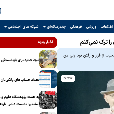
اطلاعات
ورزشی
فرهنگی
چندرسانه‌ای
شبکه های اجتماعی
را ترک نمی‌کنم
اخبار ویژه
حبت از فرار و رفتن بود ولی من
شرط جدید برای بازنشستگی ا
262717
تعداد حساب‌های بانکی‌تان را
به همت پژوهشگاه علوم و م
اسلامی؛ نشست علمی «اربع
منظومه فکری رهبر شهید، ام