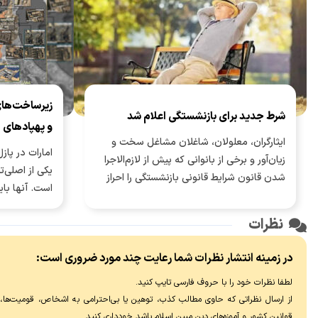
زیرساخت‌های
شرط جدید برای بازنشستگی اعلام شد
و پهپادهای 
ایثارگران، معلولان، شاغلان مشاغل سخت و
امارات در پاز
زیان‌آور و برخی از بانوانی که پیش از لازم‌الاجرا
یکی از اصلی‌
شدن قانون شرایط قانونی بازنشستگی را احراز
است. آنها بای
کرده‌اند، مشمول نخواهند بود.
میدانند که 
نظرات
محاسباتی و ح
برق ایران، زی
در زمینه انتشار نظرات شما رعایت چند مورد ضروری است:
امارات هم به
لطفا نظرات خود را با حروف فارسی تایپ کنید.
از ارسال نظراتی که حاوی مطالب کذب، توهین یا بی‌احترامی به اشخاص، قومیت‌ها، عق
قوانین کشور و آموزه‌های دین مبین اسلام باشد خودداری کنید.