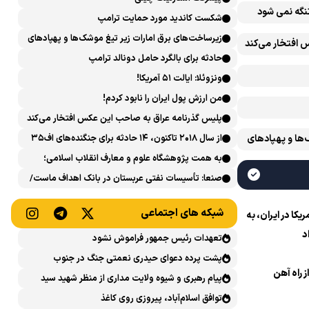
تنگه نمی شود
شکست کاندید مورد حمایت ترامپ
زیرساخت‌های برق امارات زیر تیغ موشک‌ها و پهپادهای
 افتخار می‌کند
ایران است
حادثه برای بالگرد حامل دونالد ترامپ
ونزوئلا: ایالت ۵۱ آمریکا!
من ارزش پول ایران را نابود کردم!
پلیس گذرنامه عراق به صاحب این عکس افتخار می‌کند
‌ها و پهپادهای
از سال ۲۰۱۸ تاکنون، ۱۴ حادثه برای جنگنده‌های اف۳۵
آمریکایی رخ داده است
به همت پژوهشگاه علوم و معارف انقلاب اسلامی؛
نشست علمی «اربعین حسینی در منظومه فکری رهبر
صنعا: تأسیسات نفتی عربستان در بانک اهداف ماست/
شهید، امام خامنه‌ای» برگزار می‌شود
پاسخی محکم می‌دهیم
شبکه های اجتماعی
ا در ایران، به
د
تعهدات رئیس جمهور فراموش نشود
پشت پرده دعوای حیدری نعمتی جنگ در جنوب
ز راه آهن
پیام رهبری و شیوه ولایت مداری از منظر شهید سید
حسن نصرالله
توافق اسلام‌آباد، پیروزی روی کاغذ