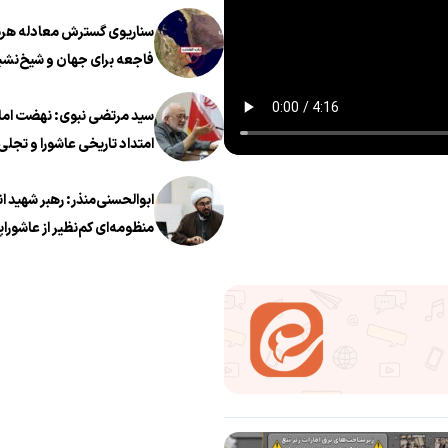
سناریوی گسترش معادله هرمز
فاجعه برای جهان و شیخ‌نشی
سید مرتضی نبوی: نهضت اما
امتداد تاریخی عاشورا و تجلی 
معروف در عصر معاصر است
ابوالحسنی‌منذر: رهبر شهید ا
منظومه‌ای کم‌نظیر از عاشوراپ