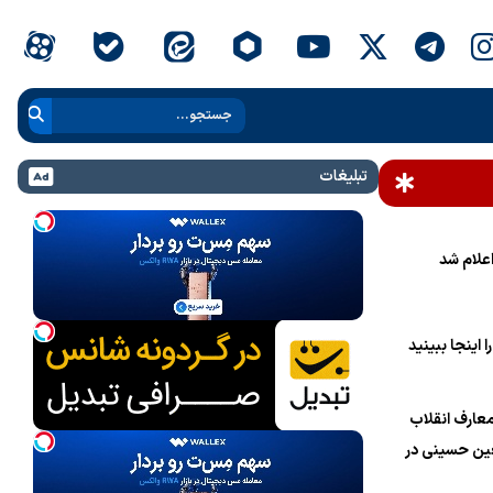
تبلیغات
علام شد
 اینجا ببینید
عارف انقلاب
ین حسینی در
ام خامنه‌ای»