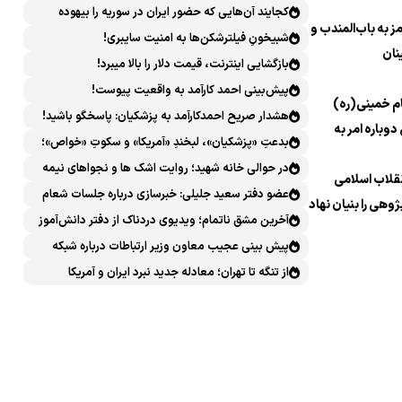
کجایند آن‌هایی که حضور ایران در سوریه را بیهوده
 به باب‌المندب و
میدانستند؟
شبیخونِ فیلترشکن‌ها به امنیت سایبری!
نان
بازگشایی اینترنت، قیمت دلار را بالا میبرد!
پیش‌بینی احمد کارآمد به واقعیت پیوست!
م خمینی(ره)
هشدار صریح احمدکارآمد به پزشکیان: پاسخگو باشید!
دوباره امر به
بدعتِ «پزشکیان»، لبخندِ «آمریکا» و سکوتِ «خواص»؛
سیرکِ قانون‌گریزی در روز روشن!
در حوالی خانه شهید؛ روایت اشک ها و نجواهای نیمه
نقلاب اسلامی
شب
عضو دفتر سعید جلیلی: خبرسازی درباره جلسات شعام
ژوهی را بنیان نهاد
خلاف امنیت ملی است
آخرین مشق ناتمام؛ ویدیوی دردناک از دفتر دانش‌آموز
شهید مینابی پربازدید شد
پیش بینی عجیب معاون وزیر ارتباطات درباره شبکه
ملی اطلاعات که محقق هم نشد!
از تنگه تا تهران؛ معادله جدید نبرد ایران و آمریکا