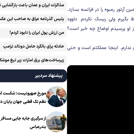
مذاکرات ایران و عمان باعث بازگشایی 
آرتور رمبو» را در فرانسه بسازد.
اط بگیرم ولی ریسک نکردم. داوود
پلیس گذرنامه عراق به صاحب این عکس
ز او پرسیدم اوضاع چه خبر است؟
من ارزش پول ایران را نابود کردم!
حادثه برای بالگرد حامل دونالد ترامپ
ی ندارم. اینجا مملکتم است و حتی
زیرساخت‌های برق امارات زیر تیغ موشک
ایران است
پیشنهاد سردبیر
مورخ صهیونیست: شکست آمریک
نظم تک قطبی جهان پایان دا
از سرگیری جابه جایی مسافر ا
بندرعباس