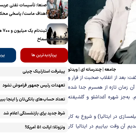
برگزار می‌شود
صنعا: تأسیسات نفتی عربست
اهداف ماست/ پاسخی محکم
ثبت‌
سماح ‌
پربازدیدترین ها
پرب
جامعه
|
چندرسانه ای
|
ویدئو
پیشرفت ‏استارلینک چینی
گفت: بعد از انقلاب صحبت از فرار و
تعهدات رئیس جمهور فراموش نشود
آن زمان تازه از همسرم جدا شده
. به‌جز شهره آغداشلو و گلشیفته
تعداد حساب‌های بانکی‌تان را اینجا ببین
شرط جدید برای بازنشستگی اعلام شد
مسازی در ایتالیا) و شروع به کار
م آن وقت بیاییم در ایتالیا کار
ونزوئلا: ایالت ۵۱ آمریکا!