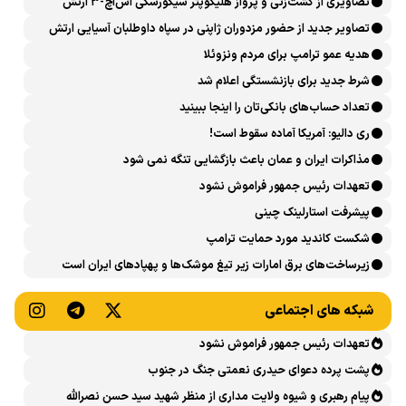
تصاویری از گشت‌زنی و پرواز هلیکوپتر سیکورسکی اس‌اچ-۳ ارتش
تصاویر جدید از حضور مزدوران ژاپنی در سپاه داوطلبان آسیایی ارتش
اوکراین
هدیه عمو ترامپ برای مردم ونزوئلا
شرط جدید برای بازنشستگی اعلام شد
تعداد حساب‌های بانکی‌تان را اینجا ببینید
ری دالیو: آمریکا آماده سقوط است!
مذاکرات ایران و عمان باعث بازگشایی تنگه نمی شود
تعهدات رئیس جمهور فراموش نشود
پیشرفت ‏استارلینک چینی
شکست کاندید مورد حمایت ترامپ
زیرساخت‌های برق امارات زیر تیغ موشک‌ها و پهپادهای ایران است
شبکه های اجتماعی
تعهدات رئیس جمهور فراموش نشود
پشت پرده دعوای حیدری نعمتی جنگ در جنوب
پیام رهبری و شیوه ولایت مداری از منظر شهید سید حسن نصرالله