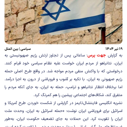
19 تیر 1404
سیاسی
|
بین الملل
به گزارش
جهت پرس
؛ ساعاتی پس از تجاوز ارتش رژیم صهیونیستی به
ایران، نتانیاهو از مردم ایران خواست علیه نظام سیاسی خود قیام کنند.
درخواستی که با واکنش منفی مردم مواجه شد. در واقع طرح اصلی حمله
رژیم صهیونی به ایران، با تکیه بر آشوب و فروپاشی از درون به اجرا درآمد.
اما برخلاف انتظار نتانیاهو و ترامپ، حمله به ایران، به جای آنکه مردم را
متفرق کند، شکاف‌های اجتماعی پیشین را هم کمرنگ‌ کرد.
نشریه انگلیسی فایننشال‌تایمز در گزارشی از شکست خوردن طرح آمریکا و
اسرائیل برای فروپاشی ایران نوشت: «حمله اسرائیل به ایران، وحدت ملت
ایران را تقویت کرد. این حملات به جای تضعیف حکومت ایران، به‌طور
غیرمنتظره‌ای ملی‌گرایی ایرانی را بیدار و وحدت مردمی را تقویت کرده است.