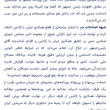
در مقابل اظهارت رئیس جمهور که گفته بود آمریکا روی میز مذاکره بمب
انداخت مدعی شد که: «در داخل هم عده‌‏ای نشسته‌‏اند و زیر این میز، بمب
کار می‌‏گذارند».
جبهه اصلاحات
هم با انتشار بیانیه‌ای از قطع همکاری ایران با آژانس انتقاد
کرده و نوشته است: «با ابراز نگرانی عمیق از مصوبه اخیر مجلس شورای
اسلامی مبنی بر تعلیق همکاری ایران با آژانس و اقدام شتاب‌زده آقای
رئيس‌جمهور در ابلاغ آن، اعلام می‌دارد که در شرایط خطیر کنونی،
تصمیمات احساسی و بدون ارزيابى دقيق هزینه- فایده، برخلاف مصالح
ملی، امنیت کشور و منافع مردم است و نه‌تنها موجب افزایش قدرت
بازدارندگی نمی‌شود، بلکه به انزوای بیشتر کشور، تشدید سوءظن، و کاهش
احتمال موفقیت در مذاکرات با هدف رفع فوری تحریم‌ها خواهد انجامید»!
حملات بی‌مهابا و بی‌بهانه‌ روزنامه‌های زنجیره‌ای به جریان سیاسی رقیب از
یک طرف، بازگشت ادبیات مذاکره به این روزنامه‌ها و همچنین مطالبه
مشکوک همکاری با آژانس از طرف دیگر، در نهایت اهداف پیش گفته
نتانیاهو را تسهیل خواهد کرد تا زمینه ساز تجاوزی دیگر به سرزمین ایران
عزیزمان باشد.