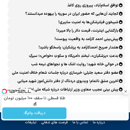
توافق اسلام‌آباد، پیروزی روی کاغذ
کجایند آن‌هایی که حضور ایران در سوریه را بیهوده میدانستند؟
شبیخونِ فیلترشکن‌ها به امنیت سایبری!
بازگشایی اینترنت، قیمت دلار را بالا میبرد!
پیش‌بینی احمد کارآمد به واقعیت پیوست!
هشدار صریح احمدکارآمد به پزشکیان: پاسخگو باشید!
بدعتِ «پزشکیان»، لبخندِ «آمریکا» و سکوتِ «خواص»؛ سیرکِ
قانون‌گریزی در روز روشن!
در حوالی خانه شهید؛ روایت اشک ها و نجواهای نیمه شب
عضو دفتر سعید جلیلی: خبرسازی درباره جلسات شعام خلاف امنیت ملی
است
آخرین مشق ناتمام؛ ویدیوی دردناک از دفتر دانش‌آموز شهید مینابی
پربازدید شد
پیش بینی عجیب معاون وزیر ارتباطات درباره شبکه ملی اطلاعات که
محقق هم نشد!
از تنگه تا تهران؛ معادله جدید نبرد ایران و آمریکا
طلا قسطی تا سقف 100 میلیون تومان
💰
دریافت وام💰
درباره ما
تماس با ما
فرصت های شغلی
تبلیغات