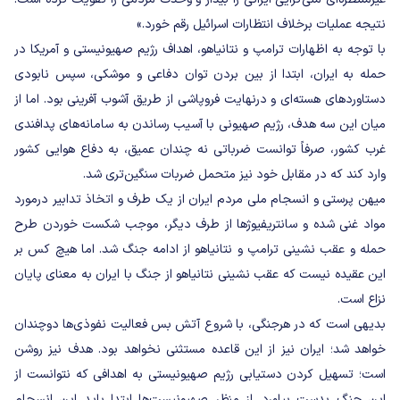
نتیجه عملیات برخلاف انتظارات اسرائیل رقم خورد.»
با توجه به اظهارات ترامپ و نتانیاهو، اهداف رژیم صهیونیستی و آمریکا در
حمله به ایران، ابتدا از بین بردن توان دفاعی و موشکی، سپس نابودی
دستاوردهای هسته‌ای و درنهایت فروپاشی از طریق آشوب آفرینی بود. اما از
میان این سه هدف، رژیم صهیونی با آسیب رساندن به سامانه‌های پدافندی
غرب کشور، صرفاً توانست ضرباتی نه چندان عمیق، به دفاع هوایی کشور
وارد کند که در مقابل خود نیز متحمل ضربات سنگین‌تری شد.
میهن پرستی و انسجام ملی مردم ایران از یک طرف و اتخاذ تدابیر درمورد
مواد غنی شده و سانتریفیوژها از طرف دیگر، موجب شکست خوردن طرح
حمله و عقب نشینی ترامپ و نتانیاهو از ادامه جنگ شد. اما هیچ کس بر
این عقیده نیست که عقب نشینی نتانیاهو از جنگ با ایران به معنای پایان
نزاع است.
بدیهی است که در هرجنگی، با شروع آتش بس فعالیت نفوذی‌ها دوچندان
خواهد شد؛ ایران نیز از این قاعده مستثنی نخواهد بود. هدف نیز روشن
است؛ تسهیل کردن دستیابی رژیم صهیونیستی به اهدافی که نتوانست از
این جنگ بدست بیاورد. از منظر صهیونیست‌ها ابتدا باید این انسجام