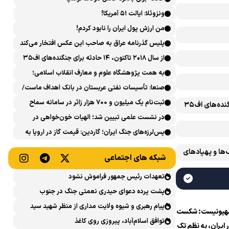
ونزوئلا: ایالت ۵۱ آمریکا!
من ارزش پول ایران را نابود کردم!
پلیس گذرنامه عراق به صاحب این عکس افتخار می‌کند
از سال ۲۰۱۸ تاکنون، ۱۴ حادثه برای جنگنده‌های اف۳۵
آمریکایی رخ داده است
به همت پژوهشگاه علوم و معارف انقلاب اسلامی؛
نشست علمی «اربعین حسینی در منظومه فکری رهبر
صنعا: تأسیسات نفتی عربستان در بانک اهداف ماست/
شهید، امام خامنه‌ای» برگزار می‌شود
پاسخی محکم می‌دهیم
ثبت‌نام یک میلیون و 700 هزار زائر در سامانه سماح ‌
از سال ۲۰۱۸ تاکنون، ۱۴ حادثه برای جنگنده‌های اف۳۵
در نشست علمی تبیین شد؛ الهیات خون‌خواهی در
اسلام و تشیع؛ انتقام، عدالت، بازدارندگی و مقابله با
پس‌لرزه‌های جنگ ایران؛ گاردین: قیمت گاز در اروپا به
جریان سلطه
بالاترین حد طی ۴ ماه اخیر رسید
‌ها و پهپادهای
شبکه های اجتماعی
تعهدات رئیس جمهور فراموش نشود
پشت پرده دعوای حیدری نعمتی جنگ در جنوب
پیام رهبری و شیوه ولایت مداری از منظر شهید سید
هیونیست: شکست
حسن نصرالله
توافق اسلام‌آباد، پیروزی روی کاغذ
ر ایران، به نظم تک