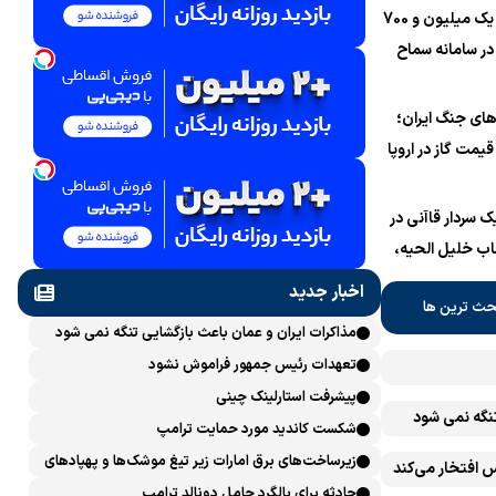
ثبت‌نام یک میلیون و 700
 در سامانه سماح ‌
های جنگ ایران؛
قیمت گاز در اروپا
به بالاترین حد طی ۴ ماه
د
یک سردار قاآنی در
اب خلیل الحیه،
تر سیاسی حماس
اخبار جدید
حث ترین ها
مذاکرات ایران و عمان باعث بازگشایی تنگه نمی شود
تعهدات رئیس جمهور فراموش نشود
پیشرفت ‏استارلینک چینی
تنگه نمی شود
شکست کاندید مورد حمایت ترامپ
زیرساخت‌های برق امارات زیر تیغ موشک‌ها و پهپادهای
 افتخار می‌کند
ایران است
حادثه برای بالگرد حامل دونالد ترامپ