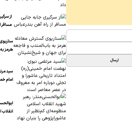
قطبی جه
از سرگی
مسافر از
بندرعب
سناریوی
هرمز به 
فاجعه ب
ارسال
شیخ‌نشی
سید مرت
امام خمی
تاریخی ع
دوباره ا
ابوالحسن
عصر معا
انقلاب ا
کم‌نظیر 
بنیان نه