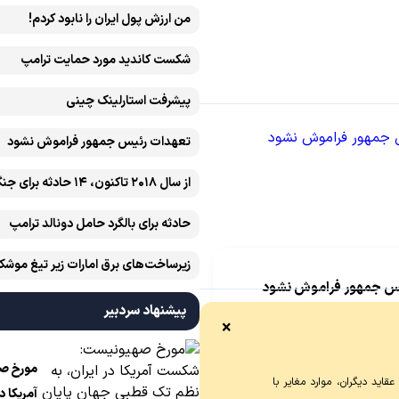
من ارزش پول ایران را نابود کردم!
شکست کاندید مورد حمایت ترامپ
پیشرفت ‏استارلینک چینی
تعهدات رئیس جمهور فراموش نشود
آمریکایی رخ داده است
حادثه برای بالگرد حامل دونالد ترامپ
زیرساخت‌های برق امارات زیر تیغ موشک
س جمهور فراموش نشود
ایران است
پیشنهاد سردبیر
بر تنگه هرمز که از تعهدات رئیس
×
ذاکره‌کننده به رهبر انقلاب است،
ی دارد
مورخ ص
اید دیگران، موارد مغایر با
آمریکا د