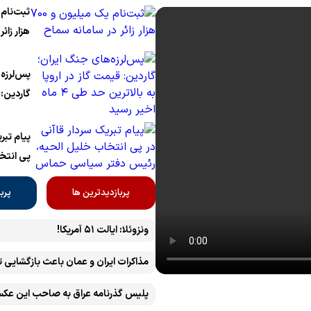
می‌دهیم
هزار زائر
پس‌لرزه‌
گاردین: 
اخیر رسی
پیام تبر
پی انتخ
رئیس دف
پربازدیدترین ها
پرب
ونزوئلا: ایالت ۵۱ آمریکا!
مذاکرات ایران و عمان باعث بازگشایی 
پلیس گذرنامه عراق به صاحب این عکس