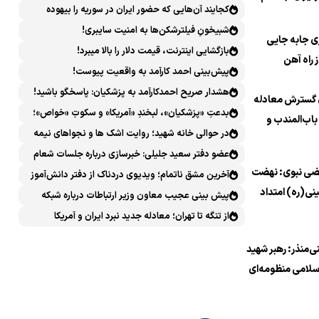
کجایند آن‌هایی که حضور ایران در سوریه را بیهوده
ان پایان داد
میدانستند؟
شبیخونِ فیلترشکن‌ها به امنیت سایبری!
ری جابه جایی
بازگشایی اینترنت، قیمت دلار را بالا میبرد!
 راه آهن
پیش‌بینی احمد کارآمد به واقعیت پیوست!
اس
هشدار صریح احمدکارآمد به پزشکیان: پاسخگو باشید!
 گسترش معادله
بدعتِ «پزشکیان»، لبخندِ «آمریکا» و سکوتِ «خواص»؛
باب‌المندب و
سیرکِ قانون‌گریزی در روز روشن!
در حوالی خانه شهید؛ روایت اشک ها و نجواهای نیمه
رای جهان و
شب
عضو دفتر سعید جلیلی: خبرسازی درباره جلسات شعام
نان
ضی نبوی: نهضت
خلاف امنیت ملی است
آخرین مشق ناتمام؛ ویدیوی دردناک از دفتر دانش‌آموز
نی(ره) امتداد
شهید مینابی پربازدید شد
پیش بینی عجیب معاون وزیر ارتباطات درباره شبکه
اشورا و تجلی
ملی اطلاعات که محقق هم نشد!
از تنگه تا تهران؛ معادله جدید نبرد ایران و آمریکا
مر به معروف در
ی‌منذر: رهبر شهید
صر است
سلامی منظومه‌ای
از عاشوراپژوهی را
اد