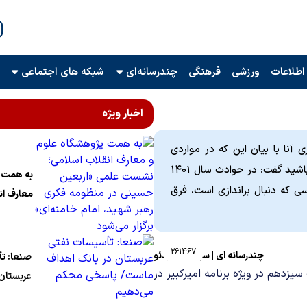
اطلاعات
ورزشی
فرهنگی
چندرسانه‌ای
شبکه های اجتماعی
اخبار ویژه
 آنا با بیان این که در مواردی
مشابهی مثل آبان ۹۸ رفتار رئیس جمهور وقت نمک بر زخم مردم پاشید گفت: در حوادث سال ۱۴۰۱
به همت پ
 که دنبال براندازی است، فرق
معارف ان
نشست عل
حسینی د
رهبر شهی
261467
چندرسانه ای
|
سیاسی
|
ویدئو
صنعا: ت
برگزار می
یزدهم در ویژه برنامه امیرکبیر در
عربستان 
ماست/ 