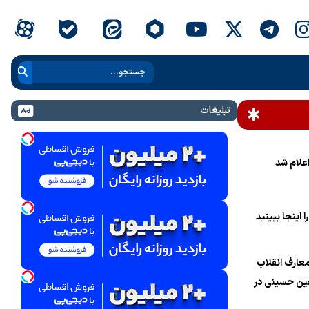
تبلیغات
علام شد
 اینجا ببینید
عارف انقلاب
ین حسینی در
ام خامنه‌ای»