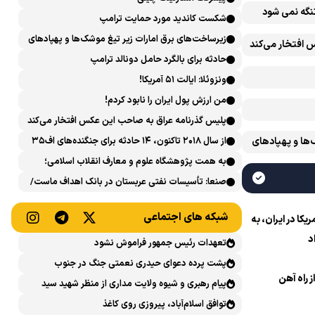
تنگه نمی شود
شکست کاندید مورد حمایت ترامپ
زیرساخت‌های برق امارات زیر تیغ موشک‌ها و پهپادهای
 افتخار می‌کند
ایران است
حادثه برای بالگرد حامل دونالد ترامپ
ونزوئلا: ایالت ۵۱ آمریکا!
من ارزش پول ایران را نابود کردم!
پلیس گذرنامه عراق به صاحب این عکس افتخار می‌کند
‌ها و پهپادهای
از سال ۲۰۱۸ تاکنون، ۱۴ حادثه برای جنگنده‌های اف۳۵
آمریکایی رخ داده است
به همت پژوهشگاه علوم و معارف انقلاب اسلامی؛
نشست علمی «اربعین حسینی در منظومه فکری رهبر
صنعا: تأسیسات نفتی عربستان در بانک اهداف ماست/
شهید، امام خامنه‌ای» برگزار می‌شود
پاسخی محکم می‌دهیم
شبکه های اجتماعی
ا در ایران، به
د
تعهدات رئیس جمهور فراموش نشود
پشت پرده دعوای حیدری نعمتی جنگ در جنوب
ز راه آهن
پیام رهبری و شیوه ولایت مداری از منظر شهید سید
حسن نصرالله
توافق اسلام‌آباد، پیروزی روی کاغذ