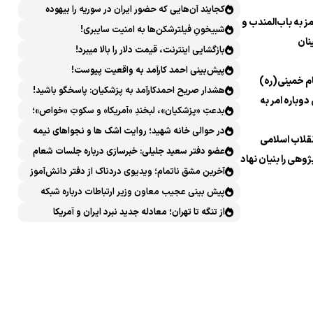
کجایند آن‌هایی که حضور ایران در سوریه را بیهوده
 به باب‌المندب و
میدانستند؟
شبیخونِ فیلترشکن‌ها به امنیت سایبری!
نان
بازگشایی اینترنت، قیمت دلار را بالا میبرد!
پیش‌بینی احمد کارآمد به واقعیت پیوست!
م خمینی(ره)
هشدار صریح احمدکارآمد به پزشکیان: پاسخگو باشید!
دوباره امر به
بدعتِ «پزشکیان»، لبخندِ «آمریکا» و سکوتِ «خواص»؛
سیرکِ قانون‌گریزی در روز روشن!
در حوالی خانه شهید؛ روایت اشک ها و نجواهای نیمه
نقلاب اسلامی
شب
عضو دفتر سعید جلیلی: خبرسازی درباره جلسات شعام
ژوهی را بنیان نهاد
خلاف امنیت ملی است
آخرین مشق ناتمام؛ ویدیوی دردناک از دفتر دانش‌آموز
شهید مینابی پربازدید شد
پیش بینی عجیب معاون وزیر ارتباطات درباره شبکه
ملی اطلاعات که محقق هم نشد!
از تنگه تا تهران؛ معادله جدید نبرد ایران و آمریکا