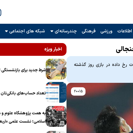
اطلاعات
ورزشی
فرهنگی
چندرسانه‌ای
شبکه های اجتماعی
نجالی
اخبار ویژه
ت رخ داده در بازی روز گذشته
شرط جدید برای بازنشستگی ا
20015
تعداد حساب‌های بانکی‌تان را
به همت پژوهشگاه علوم و م
اسلامی؛ نشست علمی «اربع
منظومه فکری رهبر شهید، ام