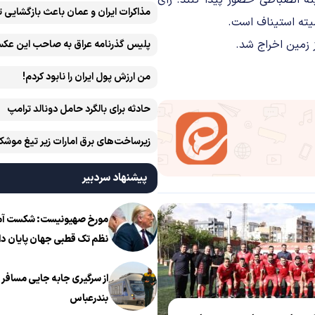
ر روز دوشنبه ۱۴۰۱/۱۰/۱۹ در محل کمیته انضباطی حضور پیدا کنند. رأی
مذاکرات ایران و عمان باعث بازگشایی 
یته استیناف است.
ز زمین اخراج شد.
پلیس گذرنامه عراق به صاحب این عکس
من ارزش پول ایران را نابود کردم!
حادثه برای بالگرد حامل دونالد ترامپ
زیرساخت‌های برق امارات زیر تیغ موشک
ایران است
پیشنهاد سردبیر
مورخ صهیونیست: شکست آمریک
نظم تک قطبی جهان پایان دا
از سرگیری جابه جایی مسافر ا
بندرعباس