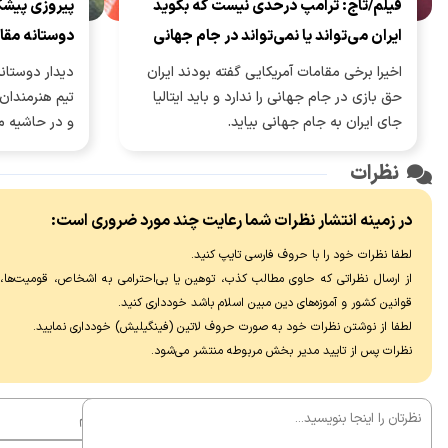
فیلم/تاج: ترامپ درحدی نیست که بگوید
پیروزی پیشک
ایران می‌تواند یا نمی‌تواند در جام جهانی
دوستانه مقا
شرکت کند
اخیرا برخی مقامات آمریکایی گفته بودند ایران
دیدار دوستان
حق بازی در جام جهانی را ندارد و باید ایتالیا
تیم هنرمندان،
جای ایران به جام جهانی بیاید.
و در حاشیه م
پرسپولیس برگ
نظرات
در زمینه انتشار نظرات شما رعایت چند مورد ضروری است:
لطفا نظرات خود را با حروف فارسی تایپ کنید.
از ارسال نظراتی که حاوی مطالب کذب، توهین یا بی‌احترامی به اشخاص، قومیت‌ها، عق
قوانین کشور و آموزه‌های دین مبین اسلام باشد خودداری کنید.
لطفا از نوشتن نظرات خود به صورت حروف لاتین (فینگیلیش) خودداری نماييد.
نظرات پس از تایید مدیر بخش مربوطه منتشر می‌شود.