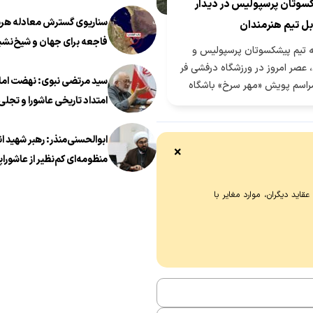
سوتان پرسپولیس در دیدار
سناریوی گسترش معادله هرمز
بل تیم هنرمندان
فاجعه برای جهان و شیخ‌نشی
ه تیم پیشکسوتان پرسپولیس و
 عصر امروز در ورزشگاه درفشی فر
سید مرتضی نبوی: نهضت اما
راسم پویش «مهر سرخ» باشگاه
امتداد تاریخی عاشورا و تجلی 
زار شد.
معروف در عصر معاصر است
ابوالحسنی‌منذر: رهبر شهید ا
×
منظومه‌ای کم‌نظیر از عاشوراپ
اید دیگران، موارد مغایر با