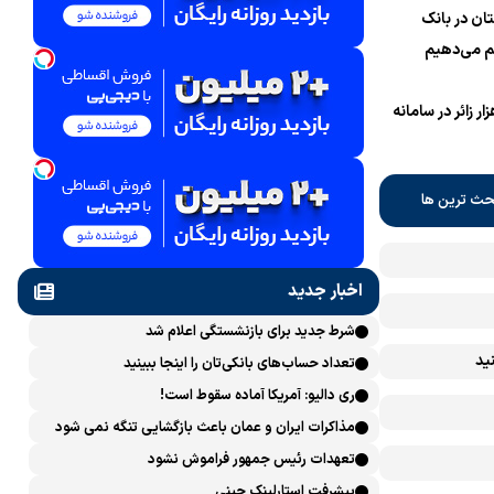
ان در بانک
 می‌دهیم
نام یک میلیون و 700 هزار زائر در سامانه
حث ترین ها
اخبار جدید
شرط جدید برای بازنشستگی اعلام شد
ید
تعداد حساب‌های بانکی‌تان را اینجا ببینید
ری دالیو: آمریکا آماده سقوط است!
مذاکرات ایران و عمان باعث بازگشایی تنگه نمی شود
تعهدات رئیس جمهور فراموش نشود
پیشرفت ‏استارلینک چینی