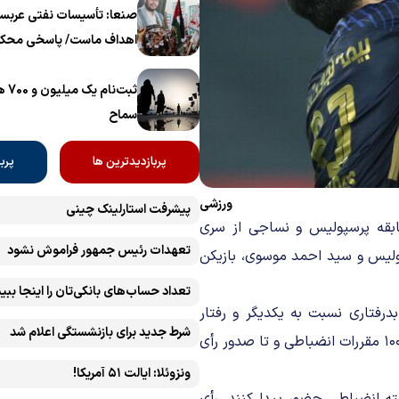
برگزار می‌شود
صنعا: تأسیسات نفتی عربست
اهداف ماست/ پاسخی محکم
ثبت‌
سماح ‌
پربازدیدترین ها
پرب
ورزشی
پیشرفت ‏استارلینک چینی
بقه پرسپولیس و نساجی از سری
تعهدات رئیس جمهور فراموش نشود
پولیس و سید احمد موسوی، بازیکن
تعداد حساب‌های بانکی‌تان را اینجا ببین
درفتاری نسبت به یکدیگر و رفتار
شرط جدید برای بازنشستگی اعلام شد
غیرورزشی درخور صدور قرار دستور موقت است، لذا به استناد ماده ۱۰۰ مقررات انضباطی و تا صدور رأی
ونزوئلا: ایالت ۵۱ آمریکا!