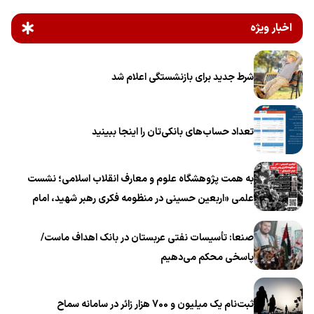
اخبار ویژه
شرط جدید برای بازنشستگی اعلام شد
تعداد حساب‌های بانکی‌تان را اینجا ببینید
به همت پژوهشگاه علوم و معارف انقلاب اسلامی؛ نشست
علمی «اربعین حسینی در منظومه فکری رهبر شهید، امام
خامنه‌ای» برگزار می‌شود
صنعا: تأسیسات نفتی عربستان در بانک اهداف ماست/
پاسخی محکم می‌دهیم
ثبت‌نام یک میلیون و 700 هزار زائر در سامانه سماح ‌