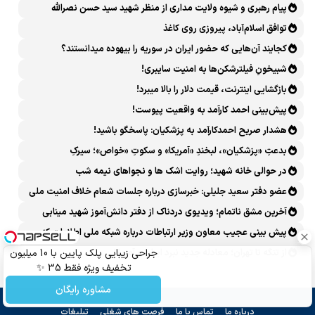
پیام رهبری و شیوه ولایت مداری از منظر شهید سید حسن نصرالله
توافق اسلام‌آباد، پیروزی روی کاغذ
کجایند آن‌هایی که حضور ایران در سوریه را بیهوده میدانستند؟
شبیخونِ فیلترشکن‌ها به امنیت سایبری!
بازگشایی اینترنت، قیمت دلار را بالا میبرد!
پیش‌بینی احمد کارآمد به واقعیت پیوست!
هشدار صریح احمدکارآمد به پزشکیان: پاسخگو باشید!
بدعتِ «پزشکیان»، لبخندِ «آمریکا» و سکوتِ «خواص»؛ سیرکِ
قانون‌گریزی در روز روشن!
در حوالی خانه شهید؛ روایت اشک ها و نجواهای نیمه شب
عضو دفتر سعید جلیلی: خبرسازی درباره جلسات شعام خلاف امنیت ملی
است
آخرین مشق ناتمام؛ ویدیوی دردناک از دفتر دانش‌آموز شهید مینابی
پربازدید شد
پیش بینی عجیب معاون وزیر ارتباطات درباره شبکه ملی اطلاعات که
محقق هم نشد!
از تنگه تا تهران؛ معادله جدید نبرد ایران و آمریکا
جراحی زیبایی پلک پایین با 10 میلیون
تخفیف ویژه فقط 35 ✨
مشاوره رایگان
درباره ما
تماس با ما
فرصت های شغلی
تبلیغات