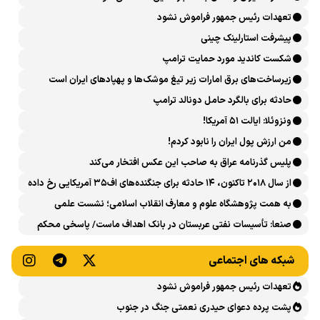
تعهدات رئیس جمهور فراموش نشود
پیشرفت ‏استارلینک چینی
شکست کاندید مورد حمایت ترامپ
زیرساخت‌های برق امارات زیر تیغ موشک‌ها و پهپادهای ایران است
حادثه برای بالگرد حامل دونالد ترامپ
ونزوئلا: ایالت ۵۱ آمریکا!
من ارزش پول ایران را نابود کردم!
پلیس گذرنامه عراق به صاحب این عکس افتخار می‌کند
از سال ۲۰۱۸ تاکنون، ۱۴ حادثه برای جنگنده‌های اف۳۵ آمریکایی رخ داده
است
به همت پژوهشگاه علوم و معارف انقلاب اسلامی؛ نشست علمی
«اربعین حسینی در منظومه فکری رهبر شهید، امام خامنه‌ای» برگزار
صنعا: تأسیسات نفتی عربستان در بانک اهداف ماست/ پاسخی محکم
می‌شود
می‌دهیم
شبکه های اجتماعی
تعهدات رئیس جمهور فراموش نشود
پشت پرده دعوای حیدری نعمتی جنگ در جنوب