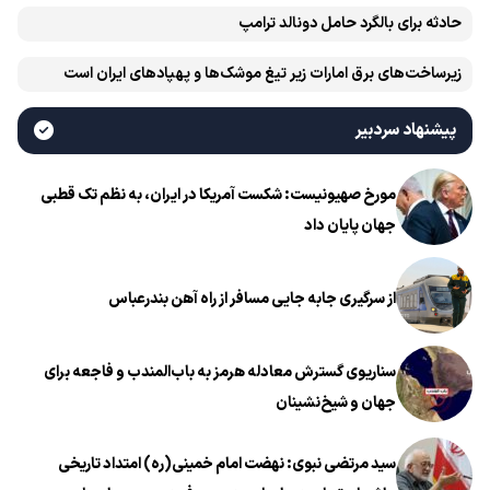
حادثه برای بالگرد حامل دونالد ترامپ
زیرساخت‌های برق امارات زیر تیغ موشک‌ها و پهپادهای ایران است
پیشنهاد سردبیر
مورخ صهیونیست: شکست آمریکا در ایران، به نظم تک قطبی
جهان پایان داد
از سرگیری جابه جایی مسافر از راه آهن بندرعباس
سناریوی گسترش معادله هرمز به باب‌المندب و فاجعه برای
جهان و شیخ‌نشینان
سید مرتضی نبوی: نهضت امام خمینی(ره) امتداد تاریخی