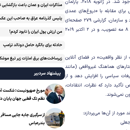
اتلاف منابع اضطراری شده بودند، خواستار بازنگری در قوانین موجود شد. در ژانویه ۲۰۱۸، پارلمان
مذاکرات ایران و عمان باعث بازگشایی 
 تا راهکار‌هایی برای مقابله با «دروغ‌های عمدی
پلیس گذرنامه عراق به صاحب این عکس
آنلاین» ارائه دهد. این کمیته طی جلسات عمومی با حضور ۷۹ فرد و سازمان، گزارشی ۲۷۹ صفحه‌ای
تهیه کرد و در نهایت، لایحه POFMA در ۱ آوریل ۲۰۱۹ معرفی، در ۸ مه تصویب، و در ۲ اکتبر ۲۰۱۹
من ارزش پول ایران را نابود کردم!
حادثه برای بالگرد حامل دونالد ترامپ
رات نادرست از نظر واقعیت» در فضای آنلاین
زیرساخت‌های برق امارات زیر تیغ موشک
ار‌های هماهنگ غیرواقعی (مانند
ایران است
پیشنهاد سردبیر
یغات سیاسی را افزایش دهد و از
 تأکید دارد که نظرات، انتقادات،
مورخ صهیونیست: شکست آمریک
ون نمی‌شوند.
نظم تک قطبی جهان پایان دا
از سرگیری جابه جایی مسافر ا
بندرعباس