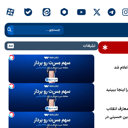
تبلیغات
علام شد
 اینجا ببینید
عارف انقلاب
ین حسینی در
ام خامنه‌ای»