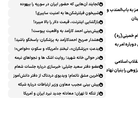
کجایند آن‌هایی که حضور ایران در سوریه را بیهوده
 به باب‌المندب و
میدانستند؟
شبیخونِ فیلترشکن‌ها به امنیت سایبری!
نان
بازگشایی اینترنت، قیمت دلار را بالا میبرد!
پیش‌بینی احمد کارآمد به واقعیت پیوست!
م خمینی(ره)
هشدار صریح احمدکارآمد به پزشکیان: پاسخگو باشید!
دوباره امر به
بدعتِ «پزشکیان»، لبخندِ «آمریکا» و سکوتِ «خواص»؛
سیرکِ قانون‌گریزی در روز روشن!
در حوالی خانه شهید؛ روایت اشک ها و نجواهای نیمه
نقلاب اسلامی
شب
عضو دفتر سعید جلیلی: خبرسازی درباره جلسات شعام
ژوهی را بنیان نهاد
خلاف امنیت ملی است
آخرین مشق ناتمام؛ ویدیوی دردناک از دفتر دانش‌آموز
شهید مینابی پربازدید شد
پیش بینی عجیب معاون وزیر ارتباطات درباره شبکه
ملی اطلاعات که محقق هم نشد!
از تنگه تا تهران؛ معادله جدید نبرد ایران و آمریکا