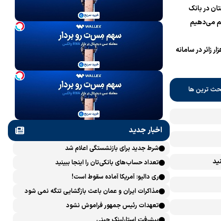
ان در بانک
 می‌دهیم
نام یک میلیون و 700 هزار زائر در سامانه
حث ترین ها
اخبار جدید
شرط جدید برای بازنشستگی اعلام شد
ید
تعداد حساب‌های بانکی‌تان را اینجا ببینید
ری دالیو: آمریکا آماده سقوط است!
مذاکرات ایران و عمان باعث بازگشایی تنگه نمی شود
تعهدات رئیس جمهور فراموش نشود
پیشرفت ‏استارلینک چینی