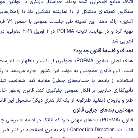
سنگاپور کمیته‌ای متشکل از ۱۰ نماینده تشکیل داد
اجرایی شد.
اهداف و فلسفۀ قانون چه بود؟
هدف اصلی «قانون POFMA» جلوگیری از انتشار «اظها
است. این قانون همچنین به دولت این کشور اجازه می‌دهد با رفت
استفاده از بات‌ها یا حساب‌های جعلی) مقابله کند، شفافیت تبل
تأثیرگذاری خارجی بر افکار عمومی جلوگیری کند. قانون به‌طور خاص
طنز و پارودی (تقلید طنزگونه از یک کار هنریِ دیگر) مشمول این قان
مهم‌ترین بند‌های اجرایی قانون
قانون «POFMA» بندهای مهمی دارد که آناتک در ادامه به بررسی چند مورد از آن‌ها می‌پردازد:
الف ـ بند Correction Direction: الزام به درج اصلاحیه در کنار خبر جعلی