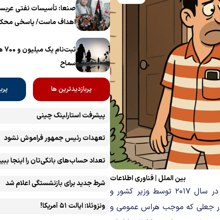
برگزار می‌شود
صنعا: تأسیسات نفتی عربست
اهداف ماست/ پاسخی محکم
ثبت‌
سماح ‌
پربازدیدترین ها
پرب
پیشرفت ‏استارلینک چینی
تعهدات رئیس جمهور فراموش نشود
تعداد حساب‌های بانکی‌تان را اینجا ببین
بین الملل
|
فناوری اطلاعات
شرط جدید برای بازنشستگی اعلام شد
؛ ایده تدوین قانون «POFMA» نخستین بار در سال ۲۰۱۷ توسط وزیر کشور و
ونزوئلا: ایالت ۵۱ آمریکا!
خبار جعلی که موجب هراس عمومی و