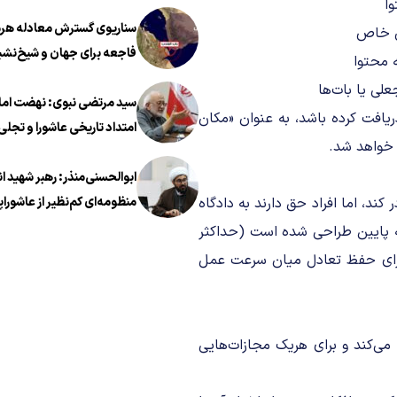
سناریوی گسترش معادله هرمز
فاجعه برای جهان و شیخ‌نشی
سید مرتضی نبوی: نهضت اما
ستور اصلاح دریافت کرده باشد، به عنوان «مکان
امتداد تاریخی عاشورا و تجلی 
 خواهد شد.
معروف در عصر معاصر است
ابوالحسنی‌منذر: رهبر شهید ا
اند دستور‌های مرتبط با قانون «POFMA» را صادر کند، اما افراد حق دارند به دادگاه
منظومه‌ای کم‌نظیر از عاشوراپ
نه پایین طراحی شده است (حداکثر
اشاره را برای حفظ تعادل میان سرعت عمل
تقسیم می‌کند و برای هریک مجازات‌هایی