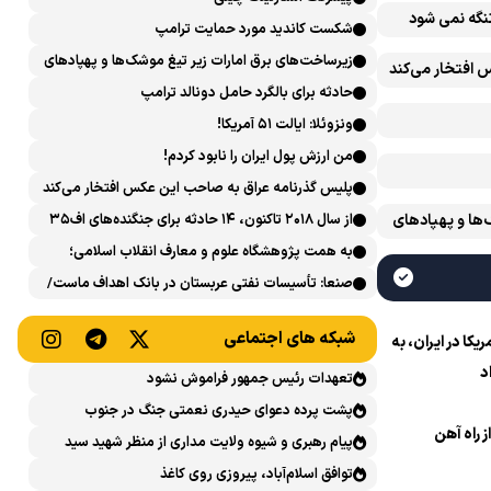
تنگه نمی شود
شکست کاندید مورد حمایت ترامپ
زیرساخت‌های برق امارات زیر تیغ موشک‌ها و پهپادهای
 افتخار می‌کند
ایران است
حادثه برای بالگرد حامل دونالد ترامپ
ونزوئلا: ایالت ۵۱ آمریکا!
من ارزش پول ایران را نابود کردم!
پلیس گذرنامه عراق به صاحب این عکس افتخار می‌کند
‌ها و پهپادهای
از سال ۲۰۱۸ تاکنون، ۱۴ حادثه برای جنگنده‌های اف۳۵
آمریکایی رخ داده است
به همت پژوهشگاه علوم و معارف انقلاب اسلامی؛
نشست علمی «اربعین حسینی در منظومه فکری رهبر
صنعا: تأسیسات نفتی عربستان در بانک اهداف ماست/
شهید، امام خامنه‌ای» برگزار می‌شود
پاسخی محکم می‌دهیم
شبکه های اجتماعی
ا در ایران، به
د
تعهدات رئیس جمهور فراموش نشود
پشت پرده دعوای حیدری نعمتی جنگ در جنوب
ز راه آهن
پیام رهبری و شیوه ولایت مداری از منظر شهید سید
حسن نصرالله
توافق اسلام‌آباد، پیروزی روی کاغذ