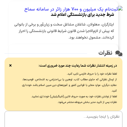
شرط جدید برای بازنشستگی اعلام شد
ایثارگران، معلولان، شاغلان مشاغل سخت و زیان‌آور و برخی از بانوانی
که پیش از لازم‌الاجرا شدن قانون شرایط قانونی بازنشستگی را احراز
کرده‌اند، مشمول نخواهند بود.
نظرات
ثبت‌نام یک میلیون و 700 هزار زائر در سامانه سماح ‌
×
در زمینه انتشار نظرات شما رعایت چند مورد ضروری است:
بیش از یک میلیون و 700 هزار نفر برای حضور در مراسم اربعین
لطفا نظرات خود را با حروف فارسی تایپ کنید.
حسینی در سامانه سماح ثبت‌نام کرده‌اند.
از ارسال نظراتی که حاوی مطالب کذب، توهین یا بی‌احترامی به اشخاص، قومیت‌ها،
عقاید دیگران، موارد مغایر با قوانین کشور و آموزه‌های دین مبین اسلام باشد خودداری
کنید.
لطفا از نوشتن نظرات خود به صورت حروف لاتین (فینگیلیش) خودداری نماييد.
نظرات پس از تایید مدیر بخش مربوطه منتشر می‌شود.