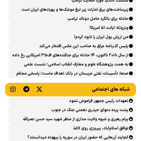
شکست کاندید مورد حمایت ترامپ
زیرساخت‌های برق امارات زیر تیغ موشک‌ها و پهپادهای ایران است
حادثه برای بالگرد حامل دونالد ترامپ
ونزوئلا: ایالت ۵۱ آمریکا!
من ارزش پول ایران را نابود کردم!
پلیس گذرنامه عراق به صاحب این عکس افتخار می‌کند
از سال ۲۰۱۸ تاکنون، ۱۴ حادثه برای جنگنده‌های اف۳۵ آمریکایی رخ داده
است
به همت پژوهشگاه علوم و معارف انقلاب اسلامی؛ نشست علمی
«اربعین حسینی در منظومه فکری رهبر شهید، امام خامنه‌ای» برگزار
صنعا: تأسیسات نفتی عربستان در بانک اهداف ماست/ پاسخی محکم
می‌شود
می‌دهیم
شبکه های اجتماعی
تعهدات رئیس جمهور فراموش نشود
پشت پرده دعوای حیدری نعمتی جنگ در جنوب
پیام رهبری و شیوه ولایت مداری از منظر شهید سید حسن نصرالله
توافق اسلام‌آباد، پیروزی روی کاغذ
کجایند آن‌هایی که حضور ایران در سوریه را بیهوده میدانستند؟