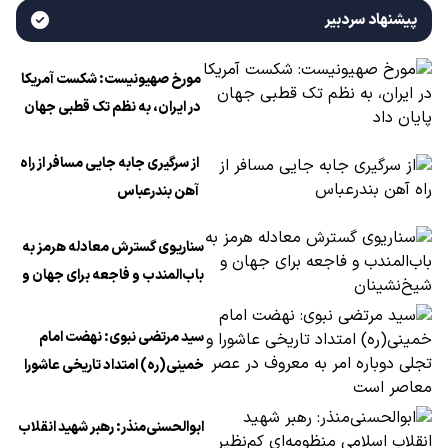
پیشنهاد سردبیر
مورخ صهیونیست: شکست آمریکا
در ایران، به نظم تک قطبی جهان
پایان داد
از سرگیری جابه جایی مسافر از راه
آهن بندرعباس
سناریوی گسترش معادله هرمز به
باب‌المندب و فاجعه برای جهان و
شیخ‌نشینان
سید مرتضی نبوی: نهضت امام
خمینی(ره) امتداد تاریخی عاشورا
و تجلی دوباره امر به معروف در
عصر معاصر است
ابوالحسنی‌منذر: رهبر شهید انقلاب