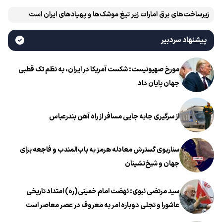
زیرساخت‌های برق امارات زیر تیغ موشک‌ها و پهپادهای ایران است
پیشنهاد سردبیر
مورخ صهیونیست: شکست آمریکا در ایران، به نظم تک قطبی
جهان پایان داد
از سرگیری جابه جایی مسافر از راه آهن بندرعباس
سناریوی گسترش معادله هرمز به باب‌المندب و فاجعه برای
جهان و شیخ‌نشینان
سید مرتضی نبوی: نهضت امام خمینی(ره) امتداد تاریخی
عاشورا و تجلی دوباره امر به معروف در عصر معاصر است