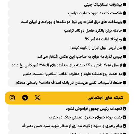
پیشرفت ‏استارلینک چینی
شکست کاندید مورد حمایت ترامپ
زیرساخت‌های برق امارات زیر تیغ موشک‌ها و پهپادهای ایران است
حادثه برای بالگرد حامل دونالد ترامپ
ونزوئلا: ایالت ۵۱ آمریکا!
من ارزش پول ایران را نابود کردم!
پلیس گذرنامه عراق به صاحب این عکس افتخار می‌کند
از سال ۲۰۱۸ تاکنون، ۱۴ حادثه برای جنگنده‌های اف۳۵ آمریکایی رخ داده
است
به همت پژوهشگاه علوم و معارف انقلاب اسلامی؛ نشست علمی
«اربعین حسینی در منظومه فکری رهبر شهید، امام خامنه‌ای» برگزار
صنعا: تأسیسات نفتی عربستان در بانک اهداف ماست/ پاسخی محکم
می‌شود
می‌دهیم
شبکه های اجتماعی
تعهدات رئیس جمهور فراموش نشود
پشت پرده دعوای حیدری نعمتی جنگ در جنوب
پیام رهبری و شیوه ولایت مداری از منظر شهید سید حسن نصرالله