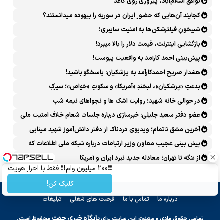
توافق اسلام‌آباد، پیروزی روی کاغذ
کجایند آن‌هایی که حضور ایران در سوریه را بیهوده میدانستند؟
شبیخونِ فیلترشکن‌ها به امنیت سایبری!
بازگشایی اینترنت، قیمت دلار را بالا میبرد!
پیش‌بینی احمد کارآمد به واقعیت پیوست!
هشدار صریح احمدکارآمد به پزشکیان: پاسخگو باشید!
بدعتِ «پزشکیان»، لبخندِ «آمریکا» و سکوتِ «خواص»؛ سیرکِ
قانون‌گریزی در روز روشن!
در حوالی خانه شهید؛ روایت اشک ها و نجواهای نیمه شب
عضو دفتر سعید جلیلی: خبرسازی درباره جلسات شعام خلاف امنیت ملی
است
آخرین مشق ناتمام؛ ویدیوی دردناک از دفتر دانش‌آموز شهید مینابی
پربازدید شد
پیش بینی عجیب معاون وزیر ارتباطات درباره شبکه ملی اطلاعات که
محقق هم نشد!
از تنگه تا تهران؛ معادله جدید نبرد ایران و آمریکا
❗❗200 میلیون وام❗❗ فقط با احراز هویت
کلیک کن!
درباره ما
تماس با ما
فرصت های شغلی
تبلیغات
پایگاه خبری جهت
تمامی حقوق مادی و معنوی این سایت برای
محفوظ است.