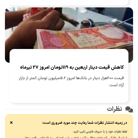
«سی‌وچهار» رکعت نافله [مستحب] در هر شب و روز است و زیارت
اربعین و انگشتر به دست راست کردن و پیشانی را در سجده بر خاک
نهادن و بلند گفتن «بِسْمِ اللّٰهِ الرَّحْمٰنِ الرَّحیِمِ».
کاهش قیمت دینار اربعین به 119تومان امروز 27 تیرماه
قیمت 200هزار دینار در بانک‌ها امروز 5.2میلیون تومان کمتر از بازار
آزاد است.
نظرات
×
در زمینه انتشار نظرات شما رعایت چند مورد ضروری است:
لطفا نظرات خود را با حروف فارسی تایپ کنید.
از ارسال نظراتی که حاوی مطالب کذب، توهین یا بی‌احترامی به اشخاص، قومیت‌ها،