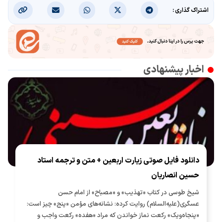
اشتراک گذاری :
اخبار پیشنهادی
دانلود فایل صوتی زیارت اربعین + متن و ترجمه استاد
حسین انصاریان
شیخ طوسی در کتاب «تهذیب» و «مصباح» از امام حسن
عسگری(علیه‌السلام) روایت کرده: نشانه‌های مؤمن «پنج» چیز است:
«پنجاه‌ویک» رکعت نماز خواندن که مراد «هفده» رکعت واجب و