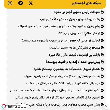
شبکه های اجتماعی
تعهدات رئیس جمهور فراموش نشود
پشت پرده دعوای حیدری نعمتی جنگ در جنوب
پیام رهبری و شیوه ولایت مداری از منظر شهید سید حسن نصرالله
توافق اسلام‌آباد، پیروزی روی کاغذ
کجایند آن‌هایی که حضور ایران در سوریه را بیهوده میدانستند؟
شبیخونِ فیلترشکن‌ها به امنیت سایبری!
بازگشایی اینترنت، قیمت دلار را بالا میبرد!
پیش‌بینی احمد کارآمد به واقعیت پیوست!
هشدار صریح احمدکارآمد به پزشکیان: پاسخگو باشید!
بدعتِ «پزشکیان»، لبخندِ «آمریکا» و سکوتِ «خواص»؛ سیرکِ
قانون‌گریزی در روز روشن!
در حوالی خانه شهید؛ روایت اشک ها و نجواهای نیمه شب
عضو دفتر سعید جلیلی: خبرسازی درباره جلسات شعام خلاف امنیت ملی
است
آخرین مشق ناتمام؛ ویدیوی دردناک از دفتر دانش‌آموز شهید مینابی
پربازدید شد
پیش بینی عجیب معاون وزیر ارتباطات درباره شبکه ملی اطلاعات که