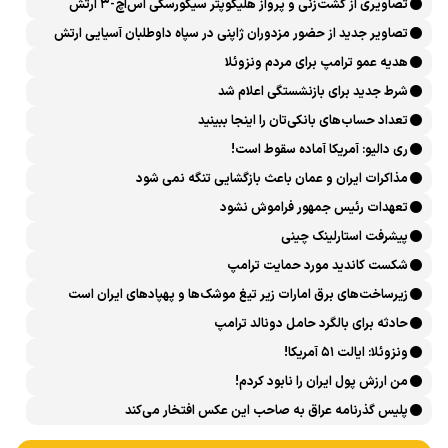
تصاویری از گشت‌زنی و پرواز هلیکوپتر سیکورسکی اس‌اچ-۳ ارتش
تصاویر جدید از حضور مزدوران ژاپنی در سپاه داوطلبان آسیایی ارتش
اوکراین
هدیه عمو ترامپ برای مردم ونزوئلا
شرط جدید برای بازنشستگی اعلام شد
تعداد حساب‌های بانکی‌تان را اینجا ببینید
ری دالیو: آمریکا آماده سقوط است!
مذاکرات ایران و عمان باعث بازگشایی تنگه نمی شود
تعهدات رئیس جمهور فراموش نشود
پیشرفت ‏استارلینک چینی
شکست کاندید مورد حمایت ترامپ
زیرساخت‌های برق امارات زیر تیغ موشک‌ها و پهپادهای ایران است
حادثه برای بالگرد حامل دونالد ترامپ
ونزوئلا: ایالت ۵۱ آمریکا!
من ارزش پول ایران را نابود کردم!
پلیس گذرنامه عراق به صاحب این عکس افتخار می‌کند