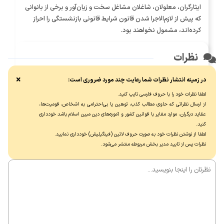
ایثارگران، معلولان، شاغلان مشاغل سخت و زیان‌آور و برخی از بانوانی
که پیش از لازم‌الاجرا شدن قانون شرایط قانونی بازنشستگی را احراز
کرده‌اند، مشمول نخواهند بود.
نظرات
ثبت‌نام یک میلیون و 700 هزار زائر در سامانه سماح ‌
×
در زمینه انتشار نظرات شما رعایت چند مورد ضروری است:
بیش از یک میلیون و 700 هزار نفر برای حضور در مراسم اربعین
لطفا نظرات خود را با حروف فارسی تایپ کنید.
حسینی در سامانه سماح ثبت‌نام کرده‌اند.
از ارسال نظراتی که حاوی مطالب کذب، توهین یا بی‌احترامی به اشخاص، قومیت‌ها،
عقاید دیگران، موارد مغایر با قوانین کشور و آموزه‌های دین مبین اسلام باشد خودداری
کنید.
لطفا از نوشتن نظرات خود به صورت حروف لاتین (فینگیلیش) خودداری نماييد.
نظرات پس از تایید مدیر بخش مربوطه منتشر می‌شود.