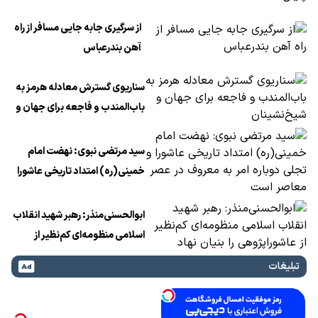
پایان داد
از سرگیری جابه جایی مسافر از راه
آهن بندرعباس
سناریوی گسترش معادله هرمز به
باب‌المندب و فاجعه برای جهان و
شیخ‌نشینان
سید مرتضی نبوی: نهضت امام
خمینی(ره) امتداد تاریخی عاشورا
و تجلی دوباره امر به معروف در
عصر معاصر است
ابوالحسنی‌منذر: رهبر شهید انقلاب
اسلامی منظومه‌ای کم‌نظیر از
عاشوراپژوهی را بنیان نهاد
تبلیغات