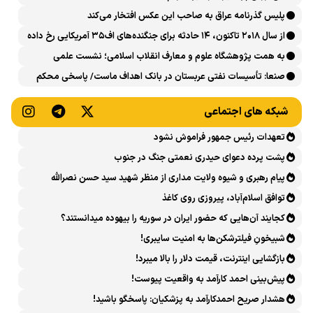
پلیس گذرنامه عراق به صاحب این عکس افتخار می‌کند
از سال ۲۰۱۸ تاکنون، ۱۴ حادثه برای جنگنده‌های اف۳۵ آمریکایی رخ داده
است
به همت پژوهشگاه علوم و معارف انقلاب اسلامی؛ نشست علمی
«اربعین حسینی در منظومه فکری رهبر شهید، امام خامنه‌ای» برگزار
صنعا: تأسیسات نفتی عربستان در بانک اهداف ماست/ پاسخی محکم
می‌شود
می‌دهیم
شبکه های اجتماعی
تعهدات رئیس جمهور فراموش نشود
پشت پرده دعوای حیدری نعمتی جنگ در جنوب
پیام رهبری و شیوه ولایت مداری از منظر شهید سید حسن نصرالله
توافق اسلام‌آباد، پیروزی روی کاغذ
کجایند آن‌هایی که حضور ایران در سوریه را بیهوده میدانستند؟
شبیخونِ فیلترشکن‌ها به امنیت سایبری!
بازگشایی اینترنت، قیمت دلار را بالا میبرد!
پیش‌بینی احمد کارآمد به واقعیت پیوست!
هشدار صریح احمدکارآمد به پزشکیان: پاسخگو باشید!