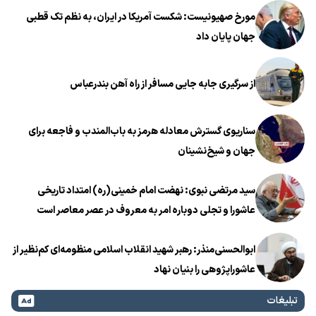
مورخ صهیونیست: شکست آمریکا در ایران، به نظم تک قطبی
جهان پایان داد
از سرگیری جابه جایی مسافر از راه آهن بندرعباس
سناریوی گسترش معادله هرمز به باب‌المندب و فاجعه برای
جهان و شیخ‌نشینان
سید مرتضی نبوی: نهضت امام خمینی(ره) امتداد تاریخی
عاشورا و تجلی دوباره امر به معروف در عصر معاصر است
ابوالحسنی‌منذر: رهبر شهید انقلاب اسلامی منظومه‌ای کم‌نظیر از
عاشوراپژوهی را بنیان نهاد
تبلیغات