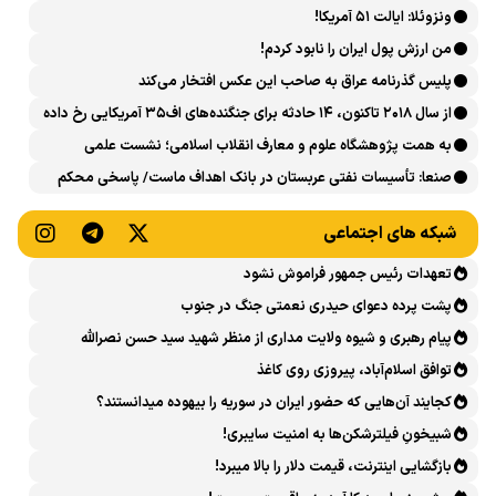
ونزوئلا: ایالت ۵۱ آمریکا!
من ارزش پول ایران را نابود کردم!
پلیس گذرنامه عراق به صاحب این عکس افتخار می‌کند
از سال ۲۰۱۸ تاکنون، ۱۴ حادثه برای جنگنده‌های اف۳۵ آمریکایی رخ داده
است
به همت پژوهشگاه علوم و معارف انقلاب اسلامی؛ نشست علمی
«اربعین حسینی در منظومه فکری رهبر شهید، امام خامنه‌ای» برگزار
صنعا: تأسیسات نفتی عربستان در بانک اهداف ماست/ پاسخی محکم
می‌شود
می‌دهیم
شبکه های اجتماعی
تعهدات رئیس جمهور فراموش نشود
پشت پرده دعوای حیدری نعمتی جنگ در جنوب
پیام رهبری و شیوه ولایت مداری از منظر شهید سید حسن نصرالله
توافق اسلام‌آباد، پیروزی روی کاغذ
کجایند آن‌هایی که حضور ایران در سوریه را بیهوده میدانستند؟
شبیخونِ فیلترشکن‌ها به امنیت سایبری!
بازگشایی اینترنت، قیمت دلار را بالا میبرد!