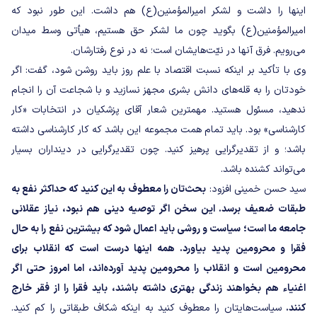
اینها را داشت و لشکر امیرالمؤمنین(ع) هم داشت. این طور نبود که
امیرالمؤمنین(ع) بگوید چون ما لشکر حق هستیم، هیأتی وسط میدان
می‌رویم. فرق آنها در نیّت‌هایشان است؛ نه در نوع رفتارشان.
وی با تأکید بر اینکه نسبت اقتصاد با علم روز باید روشن شود، گفت: اگر
خودتان را به قله‌های دانش بشری مجهز نسازید و با شجاعت آن را انجام
ندهید، مسئول هستید. مهمترین شعار آقای پزشکیان در انتخابات «کار
کارشناسی» بود. باید تمام همت مجموعه این باشد که کار کارشناسی داشته
باشد؛ و از تقدیرگرایی پرهیز کنید. چون تقدیرگرایی در دینداران بسیار
می‌تواند کشنده باشد.
سید حسن خمینی افزود:
بحث‌تان را معطوف به این کنید که حداکثر نفع به
طبقات ضعیف برسد. این سخن اگر توصیه دینی هم نبود، نیاز عقلانی
جامعه ما است؛ سیاست و روشی باید اعمال شود که بیشترین نفع را به حال
فقرا و محرومین پدید بیاورد. همه اینها درست است که انقلاب برای
محرومین است و انقلاب را محرومین پدید آورده‌اند، اما امروز حتی اگر
اغنیاء هم بخواهند زندگی بهتری داشته باشند، باید فقرا را از فقر خارج
کنند.
سیاست‌هایتان را معطوف کنید به اینکه شکاف طبقاتی را کم کنید.