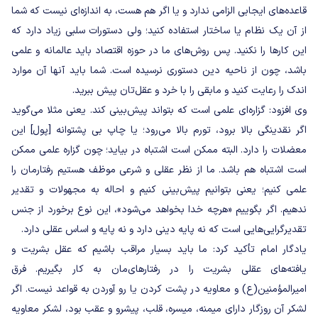
قاعده‌های ایجابی الزامی ندارد و یا اگر هم هست، به اندازه‌ای نیست که شما
از آن یک نظام یا ساختار استفاده کنید؛ ولی دستورات سلبی زیاد دارد که
این کارها را نکنید. پس روش‌های ما در حوزه اقتصاد باید عالمانه و علمی
باشد، چون از ناحیه دین دستوری نرسیده است. شما باید آنها آن موارد
اندک را رعایت کنید و مابقی را با خرد و عقل‌تان پیش ببرید.
وی افزود: گزاره‌ای علمی است که بتواند پیش‌بینی کند. یعنی مثلا می‌گوید
اگر نقدینگی بالا برود، تورم بالا می‌رود؛ یا چاپ بی پشتوانه [پول] این
معضلات را دارد. البته ممکن است اشتباه در بیاید؛ چون گزاره علمی ممکن
است اشتباه هم باشد. ما از نظر عقلی و شرعی موظف هستیم رفتارمان را
علمی کنیم؛ یعنی بتوانیم پیش‌بینی کنیم و احاله به مجهولات و تقدیر
ندهیم. اگر بگوییم «هرچه خدا بخواهد می‌شود»، این نوع برخورد از جنس
تقدیرگرایی‌هایی است که نه پایه دینی دارد و نه پایه و اساس عقلی دارد.
یادگار امام تأکید کرد: ما باید بسیار مراقب باشیم که عقل بشریت و
یافته‌های عقلی بشریت را در رفتارهای‌مان به کار بگیریم. فرق
امیرالمؤمنین(ع) و معاویه در پشت کردن یا رو آوردن به قواعد نیست. اگر
لشکر آن روزگار دارای میمنه، میسره، قلب، پیشرو و عقب بود، لشکر معاویه