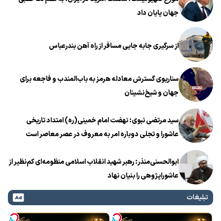
جهان پایان داد
از سرگیری جابه جایی مسافر از راه آهن بندرعباس
سناریوی گسترش معادله هرمز به باب‌المندب و فاجعه برای
جهان و شیخ‌نشینان
سید مرتضی نبوی: نهضت امام خمینی(ره) امتداد تاریخی
عاشورا و تجلی دوباره امر به معروف در عصر معاصر است
ابوالحسنی‌منذر: رهبر شهید انقلاب اسلامی منظومه‌ای کم‌نظیر از
عاشوراپژوهی را بنیان نهاد
تبلیغات