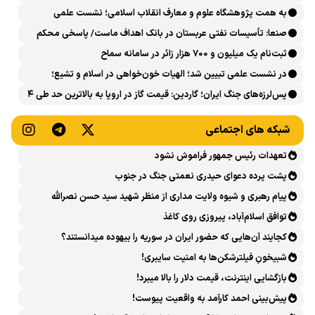
است
به همت پژوهشگاه علوم و معارف انقلاب اسلامی؛ نشست علمی
«اربعین حسینی در منظومه فکری رهبر شهید، امام خامنه‌ای» برگزار
صنعا: تأسیسات نفتی عربستان در بانک اهداف ماست/ پاسخی محکم
می‌شود
می‌دهیم
ثبت‌نام یک میلیون و 700 هزار زائر در سامانه سماح ‌
در نشست علمی تبیین شد؛ الهیات خون‌خواهی در اسلام و تشیع؛
انتقام، عدالت، بازدارندگی و مقابله با جریان سلطه
پس‌لرزه‌های جنگ ایران؛ گاردین: قیمت گاز در اروپا به بالاترین حد طی ۴
ماه اخیر رسید
شبکه های اجتماعی
تعهدات رئیس جمهور فراموش نشود
پشت پرده دعوای حیدری نعمتی جنگ در جنوب
پیام رهبری و شیوه ولایت مداری از منظر شهید سید حسن نصرالله
توافق اسلام‌آباد، پیروزی روی کاغذ
کجایند آن‌هایی که حضور ایران در سوریه را بیهوده میدانستند؟
شبیخونِ فیلترشکن‌ها به امنیت سایبری!
بازگشایی اینترنت، قیمت دلار را بالا میبرد!
پیش‌بینی احمد کارآمد به واقعیت پیوست!