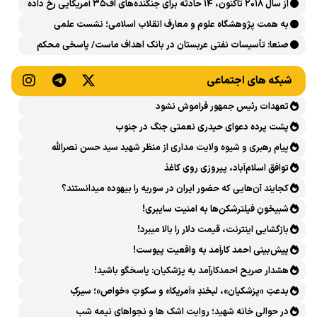
از سال ۲۰۱۸ تاکنون، ۱۴ حادثه برای جنگنده‌های اف۳۵ آمریکایی رخ داده
است
به همت پژوهشگاه علوم و معارف انقلاب اسلامی؛ نشست علمی
«اربعین حسینی در منظومه فکری رهبر شهید، امام خامنه‌ای» برگزار
صنعا: تأسیسات نفتی عربستان در بانک اهداف ماست/ پاسخی محکم
می‌شود
می‌دهیم
شبکه های اجتماعی
تعهدات رئیس جمهور فراموش نشود
پشت پرده دعوای حیدری نعمتی جنگ در جنوب
پیام رهبری و شیوه ولایت مداری از منظر شهید سید حسن نصرالله
توافق اسلام‌آباد، پیروزی روی کاغذ
کجایند آن‌هایی که حضور ایران در سوریه را بیهوده میدانستند؟
شبیخونِ فیلترشکن‌ها به امنیت سایبری!
بازگشایی اینترنت، قیمت دلار را بالا میبرد!
پیش‌بینی احمد کارآمد به واقعیت پیوست!
هشدار صریح احمدکارآمد به پزشکیان: پاسخگو باشید!
بدعتِ «پزشکیان»، لبخندِ «آمریکا» و سکوتِ «خواص»؛ سیرکِ
قانون‌گریزی در روز روشن!
در حوالی خانه شهید؛ روایت اشک ها و نجواهای نیمه شب