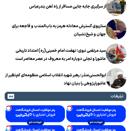
از سرگیری جابه جایی مسافر از راه آهن بندرعباس
سناریوی گسترش معادله هرمز به باب‌المندب و فاجعه برای
جهان و شیخ‌نشینان
سید مرتضی نبوی: نهضت امام خمینی(ره) امتداد تاریخی
عاشورا و تجلی دوباره امر به معروف در عصر معاصر است
ابوالحسنی‌منذر: رهبر شهید انقلاب اسلامی منظومه‌ای کم‌نظیر از
عاشوراپژوهی را بنیان نهاد
تبلیغات