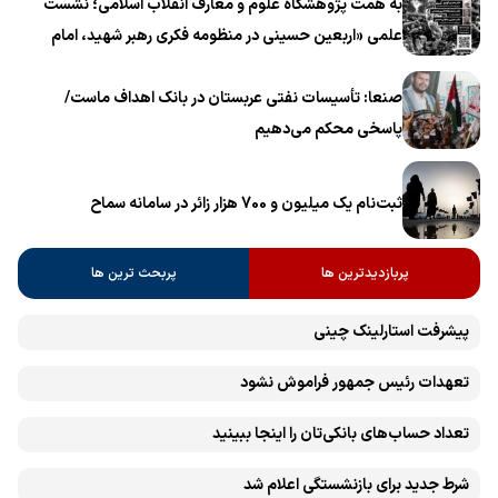
به همت پژوهشگاه علوم و معارف انقلاب اسلامی؛ نشست
علمی «اربعین حسینی در منظومه فکری رهبر شهید، امام
خامنه‌ای» برگزار می‌شود
صنعا: تأسیسات نفتی عربستان در بانک اهداف ماست/
پاسخی محکم می‌دهیم
ثبت‌نام یک میلیون و 700 هزار زائر در سامانه سماح ‌
پربازدیدترین ها
پربحث ترین ها
پیشرفت ‏استارلینک چینی
تعهدات رئیس جمهور فراموش نشود
تعداد حساب‌های بانکی‌تان را اینجا ببینید
شرط جدید برای بازنشستگی اعلام شد