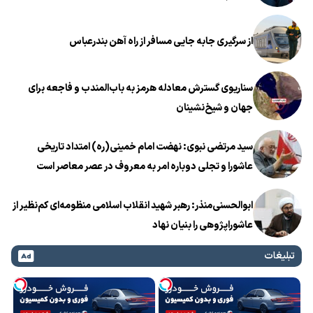
از سرگیری جابه جایی مسافر از راه آهن بندرعباس
سناریوی گسترش معادله هرمز به باب‌المندب و فاجعه برای
جهان و شیخ‌نشینان
سید مرتضی نبوی: نهضت امام خمینی(ره) امتداد تاریخی
عاشورا و تجلی دوباره امر به معروف در عصر معاصر است
ابوالحسنی‌منذر: رهبر شهید انقلاب اسلامی منظومه‌ای کم‌نظیر از
عاشوراپژوهی را بنیان نهاد
تبلیغات