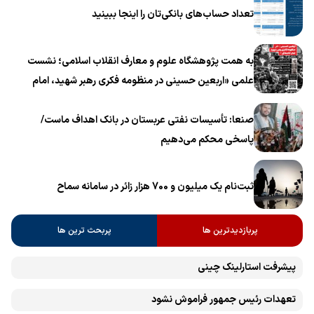
تعداد حساب‌های بانکی‌تان را اینجا ببینید
به همت پژوهشگاه علوم و معارف انقلاب اسلامی؛ نشست
علمی «اربعین حسینی در منظومه فکری رهبر شهید، امام
خامنه‌ای» برگزار می‌شود
صنعا: تأسیسات نفتی عربستان در بانک اهداف ماست/
پاسخی محکم می‌دهیم
ثبت‌نام یک میلیون و 700 هزار زائر در سامانه سماح ‌
پربازدیدترین ها
پربحث ترین ها
پیشرفت ‏استارلینک چینی
تعهدات رئیس جمهور فراموش نشود