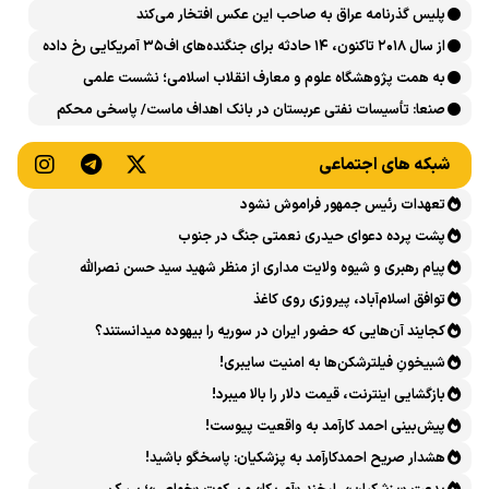
پلیس گذرنامه عراق به صاحب این عکس افتخار می‌کند
از سال ۲۰۱۸ تاکنون، ۱۴ حادثه برای جنگنده‌های اف۳۵ آمریکایی رخ داده
است
به همت پژوهشگاه علوم و معارف انقلاب اسلامی؛ نشست علمی
«اربعین حسینی در منظومه فکری رهبر شهید، امام خامنه‌ای» برگزار
صنعا: تأسیسات نفتی عربستان در بانک اهداف ماست/ پاسخی محکم
می‌شود
می‌دهیم
شبکه های اجتماعی
تعهدات رئیس جمهور فراموش نشود
پشت پرده دعوای حیدری نعمتی جنگ در جنوب
پیام رهبری و شیوه ولایت مداری از منظر شهید سید حسن نصرالله
توافق اسلام‌آباد، پیروزی روی کاغذ
کجایند آن‌هایی که حضور ایران در سوریه را بیهوده میدانستند؟
شبیخونِ فیلترشکن‌ها به امنیت سایبری!
بازگشایی اینترنت، قیمت دلار را بالا میبرد!
پیش‌بینی احمد کارآمد به واقعیت پیوست!
هشدار صریح احمدکارآمد به پزشکیان: پاسخگو باشید!