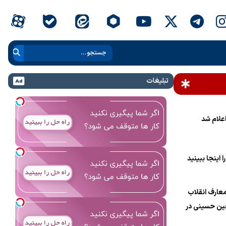
تبلیغات
علام شد
 اینجا ببینید
عارف انقلاب
ین حسینی در
ام خامنه‌ای»