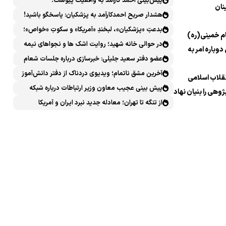
پیش‌بینی احمد کارآمد به واقعیت پیوست!
نان
هشدار صریح احمدکارآمد به پزشکیان: پاسخگو باشید!
بدعتِ «پزشکیان»، لبخندِ «آمریکا» و سکوتِ «خواص»؛
م خمینی(ره)
سیرکِ قانون‌گریزی در روز روشن!
در حوالی خانه شهید؛ روایت اشک ها و نجواهای نیمه
دوباره امر به
شب
عضو دفتر سعید جلیلی: خبرسازی درباره جلسات شعام
خلاف امنیت ملی است
آخرین مشق ناتمام؛ ویدیوی دردناک از دفتر دانش‌آموز
نقلاب اسلامی
شهید مینابی پربازدید شد
پیش بینی عجیب معاون وزیر ارتباطات درباره شبکه
ژوهی را بنیان نهاد
ملی اطلاعات که محقق هم نشد!
از تنگه تا تهران؛ معادله جدید نبرد ایران و آمریکا