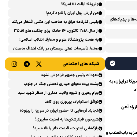
ونزوئلا: ایالت ۵۱ آمریکا!
من ارزش پول ایران را نابود کردم!
‌ها و پهپادهای
پلیس گذرنامه عراق به صاحب این عکس افتخار می‌کند
از سال ۲۰۱۸ تاکنون، ۱۴ حادثه برای جنگنده‌های اف۳۵
آمریکایی رخ داده است
به همت پژوهشگاه علوم و معارف انقلاب اسلامی؛
نشست علمی «اربعین حسینی در منظومه فکری رهبر
صنعا: تأسیسات نفتی عربستان در بانک اهداف ماست/
شهید، امام خامنه‌ای» برگزار می‌شود
پاسخی محکم می‌دهیم
شبکه های اجتماعی
تعهدات رئیس جمهور فراموش نشود
ا در ایران، به
پشت پرده دعوای حیدری نعمتی جنگ در جنوب
د
پیام رهبری و شیوه ولایت مداری از منظر شهید سید
حسن نصرالله
توافق اسلام‌آباد، پیروزی روی کاغذ
ز راه آهن
کجایند آن‌هایی که حضور ایران در سوریه را بیهوده
میدانستند؟
شبیخونِ فیلترشکن‌ها به امنیت سایبری!
بازگشایی اینترنت، قیمت دلار را بالا میبرد!
 به باب‌المندب و