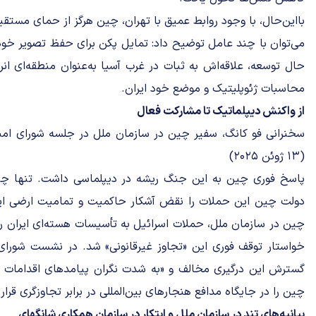
بااین‌حال، با وجود روابط عمیق با تهران، چین هرگز از حمای مستقیم ا
می‌توان با چند عامل توضیح داد: تمایل پکن برای حفظ تصویر خود
حال توسعه، علاقه‌اش به ثبات در غرب آسیا به‌عنوان منطقه‌ای انر
محاسبات ژئوپلیتیک و موضع خود ایران.
از واکنش دیپلماتیک تا مشارکت فعال
سخنرانی فو کانگ، سفیر چین در سازمان ملل در جلسه شورای امنی
(۱۳ ژوئن ۲۰۲۵)
پاسخ فوری چین به این جنگ ریشه در دیپلماسی داشت. تنها چ
دولت چین این حملات را نقض آشکار حاکمیت و تمامیت ارضی ایران
چین در سازمان ملل، حملات اسرائیل به تأسیسات هسته‌ای ایران را
خواستار توقف فوری این «تجاوز غیرقانونی» شد. در نشست شورای 
گسترش این درگیری مخالف و «به ‌شدت نگران پیامدهای اقدامات ا
چین را در جایگاه مدافع هنجارهای بین‌المللی در برابر تجاوزگری قرار 
بیانیه‌های تند در سازمان ملل و ابتکار در سازمان همکاری شانگهای