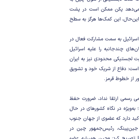
ان می‌دهد پکن ممکن است در پشت
ااین‌حال، این کمک‌ها هرگز به سطح
اسرائیل به سمت مشارکت فعال در
‌های چندجانبه را علیه اسرائیل
یت لجستیکی محدودی نیز به ایران
 است: دفاع از شریک خود و تشویق
ر از خطوط قرمز.
می رسمی ارتقا نداد، ضرورت حفظ
؛ به‌ویژه در نگاه کشورهای در حال
کید دارد که عضوی از جهان جنوب
 شی جین‌پینگ، رئیس‌جمهور چین در
سخنرانی کلیدی‌اش در سال ۲۰۲۴ در شصتمین سالگرد UNCTAD تصریح کرد: «چین همیشه عضو