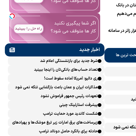
ان در بانک
 می‌دهیم
نام یک میلیون و 700 هزار زائر در سامانه
اخبار جدید
حث ترین ها
شرط جدید برای بازنشستگی اعلام شد
تعداد حساب‌های بانکی‌تان را اینجا ببینید
ری دالیو: آمریکا آماده سقوط است!
مذاکرات ایران و عمان باعث بازگشایی تنگه نمی شود
تعهدات رئیس جمهور فراموش نشود
ید
پیشرفت ‏استارلینک چینی
شکست کاندید مورد حمایت ترامپ
زیرساخت‌های برق امارات زیر تیغ موشک‌ها و پهپادهای
تنگه نمی شود
ایران است
حادثه برای بالگرد حامل دونالد ترامپ