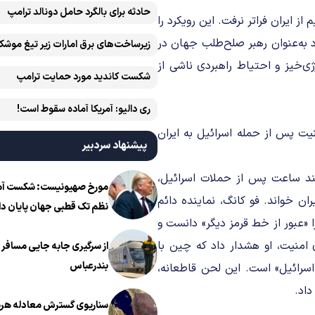
حادثه برای بالگرد حامل دونالد ترامپ
ز ایران فراتر نرفت. این رویکرد را
 به‌عنوان رهبر صلح‌طلب جهان در
زیرساخت‌های برق امارات زیر تیغ موشک
ایران است
ژی‌خیز و احتیاط راهبردی ناشی از
شکست کاندید مورد حمایت ترامپ
ری دالیو: آمریکا آماده سقوط است!
ت پس از حمله اسرائیل به ایران
پیشنهاد سردبیر
ند ساعت پس از حملات اسرائیل،
مورخ صهیونیست: شکست آمریک
 خواند. فو کانگ، نماینده دائم
نظم تک قطبی جهان پایان دا
 «عبور از خط قرمز دیگر» دانست و
امنیت، او هشدار داد که چین با
از سرگیری جابه جایی مسافر ا
بندرعباس
سرائیل» است. این لحن قاطعانه،
داد.
سناریوی گسترش معادله هرمز