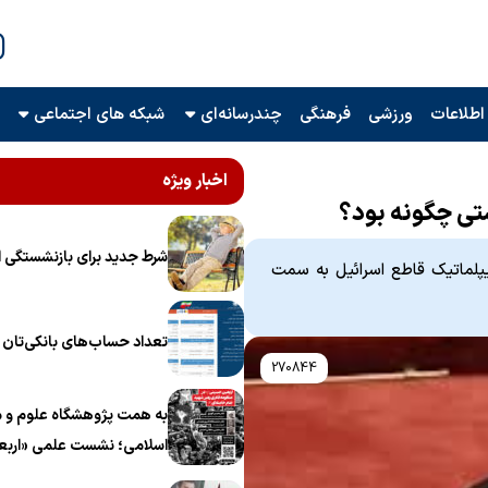
اطلاعات
ورزشی
فرهنگی
چندرسانه‌ای
شبکه های اجتماعی
اخبار ویژه
شرط جدید برای بازنشستگی ا
حکومیت دیپلماتیک قاطع اسرائیل به سمت
تعداد حساب‌های بانکی‌تان را
270844
به همت پژوهشگاه علوم و م
اسلامی؛ نشست علمی «اربع
منظومه فکری رهبر شهید، ام