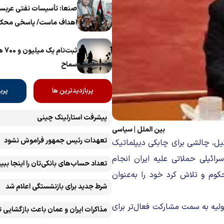
برگزار می‌شود
صنعا: تأسیسات نفتی عربست
اهداف ماست/ پاسخی محکم
ثبت‌
سماح ‌
پربازدیدترین ها
پرب
پیشرفت ‏استارلینک چینی
بین الملل
|
سیاسی
تعهدات رئیس جمهور فراموش نشود
 ایران و اسرائیل، چالشی برای چابکی دیپلماتیک
رائیلی حملاتی علیه ایران انجام
تعداد حساب‌های بانکی‌تان را اینجا ببین
کوم و تلاش کرد خود را به‌عنوان
شرط جدید برای بازنشستگی اعلام شد
لیه به سمت مشارکت فعال‌تر برای
مذاکرات ایران و عمان باعث بازگشایی 