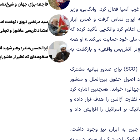
فاجعه برای جهان و شیخ‌نشی
غرب آسیا فعال کرد. وانگ‌یی، وزیر
 ایران تماس گرفت و ضمن ابراز
سید مرتضی نبوی: نهضت اما
علام کرد وانگ‌یی تأکید کرده که
امتداد تاریخی عاشورا و تجلی 
 ملی خود حمایت می‌کند.» او همه
معروف در عصر معاصر است
ابوالحسنی‌منذر: رهبر شهید ا
ع‌تر آتش‌بس واقعی» و بازگشت به
منظومه‌ای کم‌نظیر از عاشوراپ
چین همچنین از جایگاه ریاست دوره‌ای سازمان همکاری شانگهای (SCO) برای صدور بیانیه مشترک
ید اصول حقوق بین‌الملل و منشور
هانی» خواند. همچنین اشاره کرد
ظارت آژانس را هدف قرار داده و
یک بر اسرائیل را افزایش داد و
 چین به ایران نیز وجود داشت.
وله کمک لجستیکی از سوی چین به