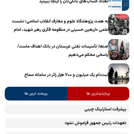
تعداد حساب‌های بانکی‌تان را اینجا ببینید
به همت پژوهشگاه علوم و معارف انقلاب اسلامی؛ نشست
علمی «اربعین حسینی در منظومه فکری رهبر شهید، امام
خامنه‌ای» برگزار می‌شود
صنعا: تأسیسات نفتی عربستان در بانک اهداف ماست/
پاسخی محکم می‌دهیم
ثبت‌نام یک میلیون و 700 هزار زائر در سامانه سماح ‌
پربازدیدترین ها
پربحث ترین ها
پیشرفت ‏استارلینک چینی
تعهدات رئیس جمهور فراموش نشود