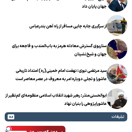
جهان پایان داد
از سرگیری جابه جایی مسافر از راه آهن بندرعباس
سناریوی گسترش معادله هرمز به باب‌المندب و فاجعه برای
جهان و شیخ‌نشینان
سید مرتضی نبوی: نهضت امام خمینی(ره) امتداد تاریخی
عاشورا و تجلی دوباره امر به معروف در عصر معاصر است
ابوالحسنی‌منذر: رهبر شهید انقلاب اسلامی منظومه‌ای کم‌نظیر از
عاشوراپژوهی را بنیان نهاد
تبلیغات