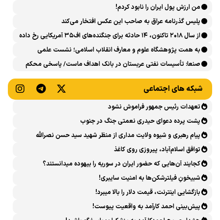
من ارزش پول ایران را نابود کردم!
پلیس گذرنامه عراق به صاحب این عکس افتخار می‌کند
از سال ۲۰۱۸ تاکنون، ۱۴ حادثه برای جنگنده‌های اف۳۵ آمریکایی رخ داده
است
به همت پژوهشگاه علوم و معارف انقلاب اسلامی؛ نشست علمی
«اربعین حسینی در منظومه فکری رهبر شهید، امام خامنه‌ای» برگزار
صنعا: تأسیسات نفتی عربستان در بانک اهداف ماست/ پاسخی محکم
می‌شود
می‌دهیم
شبکه های اجتماعی
تعهدات رئیس جمهور فراموش نشود
پشت پرده دعوای حیدری نعمتی جنگ در جنوب
پیام رهبری و شیوه ولایت مداری از منظر شهید سید حسن نصرالله
توافق اسلام‌آباد، پیروزی روی کاغذ
کجایند آن‌هایی که حضور ایران در سوریه را بیهوده میدانستند؟
شبیخونِ فیلترشکن‌ها به امنیت سایبری!
بازگشایی اینترنت، قیمت دلار را بالا میبرد!
پیش‌بینی احمد کارآمد به واقعیت پیوست!