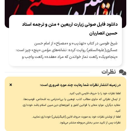
دانلود فایل صوتی زیارت اربعین + متن و ترجمه استاد
حسین انصاریان
شیخ طوسی در کتاب «تهذیب» و «مصباح» از امام حسن
عسگری(علیه‌السلام) روایت کرده: نشانه‌های مؤمن «پنج» چیز است:
«پنجاه‌ویک» رکعت نماز خواندن که مراد «هفده» رکعت واجب و
«سی‌وچهار» رکعت نافله [مستحب] در هر شب و روز است و زیارت
اربعین و انگشتر به دست راست کردن و پیشانی را در سجده بر خاک
نظرات
نهادن و بلند گفتن «بِسْمِ اللّٰهِ الرَّحْمٰنِ الرَّحیِمِ».
×
در زمینه انتشار نظرات شما رعایت چند مورد ضروری است:
لطفا نظرات خود را با حروف فارسی تایپ کنید.
از ارسال نظراتی که حاوی مطالب کذب، توهین یا بی‌احترامی به اشخاص، قومیت‌ها،
عقاید دیگران، موارد مغایر با قوانین کشور و آموزه‌های دین مبین اسلام باشد خودداری
کنید.
لطفا از نوشتن نظرات خود به صورت حروف لاتین (فینگیلیش) خودداری نماييد.
نظرات پس از تایید مدیر بخش مربوطه منتشر می‌شود.