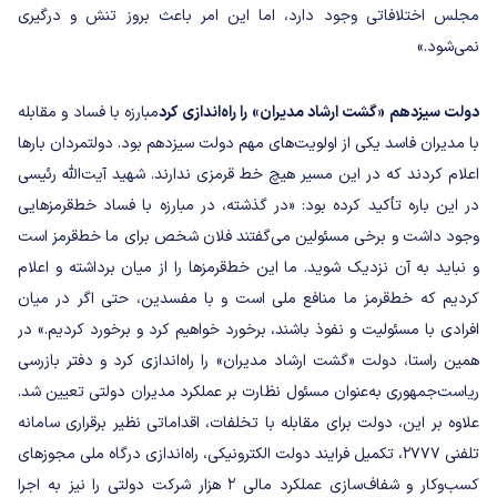
مجلس اختلافاتی وجود دارد، اما این امر باعث بروز تنش و درگیری
نمی‌شود.»
دولت سیزدهم «گشت ارشاد مدیران» را راه‌اندازی کرد
مبارزه با فساد و مقابله
با مدیران فاسد یکی از اولویت‌های مهم دولت سیزدهم بود. دولتمردان بارها
اعلام کردند که در این مسیر هیچ خط قرمزی ندارند. شهید آیت‌الله رئیسی
در این باره تأکید کرده بود: «در گذشته، در مبارزه با فساد خط‌قرمزهایی
وجود داشت و برخی مسئولین می‌گفتند فلان شخص برای ما خط‌قرمز است
و نباید به آن نزدیک شوید. ما این خط‌قرمزها را از میان برداشته و اعلام
کردیم که خط‌قرمز ما منافع ملی است و با مفسدین، حتی اگر در میان
افرادی با مسئولیت و نفوذ باشند، برخورد خواهیم کرد و برخورد کردیم.»
در
همین راستا، دولت «گشت ارشاد مدیران» را راه‌اندازی کرد و دفتر بازرسی
ریاست‌جمهوری به‌عنوان مسئول نظارت بر عملکرد مدیران دولتی تعیین شد.
علاوه بر این، دولت برای مقابله با تخلفات، اقداماتی نظیر برقراری سامانه
تلفنی ۲۷۷۷، تکمیل فرایند دولت الکترونیکی، راه‌اندازی درگاه ملی مجوزهای
کسب‌وکار و شفاف‌سازی عملکرد مالی ۲ هزار شرکت دولتی را نیز به اجرا