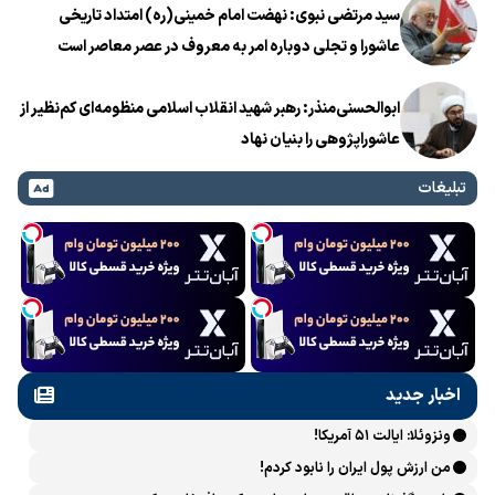
سید مرتضی نبوی: نهضت امام خمینی(ره) امتداد تاریخی
عاشورا و تجلی دوباره امر به معروف در عصر معاصر است
ابوالحسنی‌منذر: رهبر شهید انقلاب اسلامی منظومه‌ای کم‌نظیر از
عاشوراپژوهی را بنیان نهاد
تبلیغات
اخبار جدید
ونزوئلا: ایالت ۵۱ آمریکا!
من ارزش پول ایران را نابود کردم!