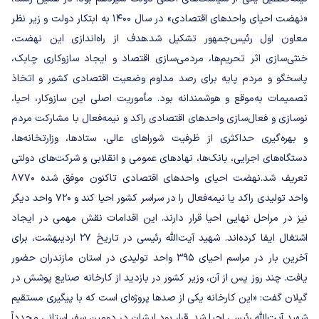
«نهضت احیای واحدهای اقتصادی» در سال ۱۴۰۰ به ابتکار دولت و زیر نظر
معاون اول رئیس‌جمهور تشکیل شد.
هدف از راه‌اندازی این نهضت،
خنثی‌سازی اثر تحریم‌ها، مردمی‌سازی اقتصاد و ایجاد سازوکاری چابک،
پاسخگو و مردم پایه برای رصد مداوم وضعیت اقتصادی کشور و اتخاذ
تصمیمات به‌موقع و هوشمندانه بود.
مأموریت اصلی این سازوکار، احیا،
نوسازی و فعال‌سازی واحدهای اقتصادی راکد و نیمه‌فعال با مشارکت مردم
و بهره‌گیری حداکثری از ظرفیت شوراهای عالی، ستادها، وزارتخانه‌ها،
دستگاه‌های اجرایی، بانک‌ها، نهادهای عمومی و انقلابی و شرکت‌های دولتی
تعریف شد.
نهضت احیای واحدهای اقتصادی تاکنون موفق شده ۸۷۷۰
واحد تولیدی راکد یا نیمه‌فعال را در سراسر کشور احیا کند و ۷۲۰ واحد دیگر
نیز در مراحل نهایی احیا قرار دارند. این اقدامات نقش مهمی در ایجاد
اشتغال ایفا کرده‌اند.
شهید آیت‌الله رئیسی در تاریخ ۲۷ اردیبهشت، برای
آخرین بار در مراسم احیای ۳۹۵ واحد تولیدی در استان مازندران حضور
یافت. چند روز پس از آن، وزیر کشور در بازدید از کارخانه صنایع پوشش در
گیلان گفت: «این کارخانه یکی از صدها پروژه‌ای است که با پیگیری مستقیم
شهید آیت‌الله رئیسی احیا شد. قرار بود ایشان در دومین سفر استانی مجدداً