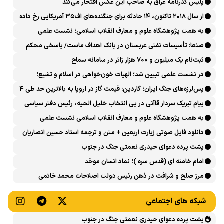
پلیس گذرنامه عراق به صاحب این عکس افتخار می‌کند
از سال ۲۰۱۸ تاکنون، ۱۴ حادثه برای جنگنده‌های اف۳۵ آمریکایی رخ داده
است
به همت پژوهشگاه علوم و معارف انقلاب اسلامی؛ نشست علمی
«اربعین حسینی در منظومه فکری رهبر شهید، امام خامنه‌ای» برگزار
صنعا: تأسیسات نفتی عربستان در بانک اهداف ماست/ پاسخی محکم
می‌شود
می‌دهیم
ثبت‌نام یک میلیون و 700 هزار زائر در سامانه سماح ‌
در نشست علمی تبیین شد؛ الهیات خون‌خواهی در اسلام و تشیع؛
انتقام، عدالت، بازدارندگی و مقابله با جریان سلطه
پس‌لرزه‌های جنگ ایران؛ گاردین: قیمت گاز در اروپا به بالاترین حد طی ۴
ماه اخیر رسید
پیام تبریک سردار قاآنی در پی انتخاب خلیل الحیه، رئیس دفتر سیاسی
حماس
به همت پژوهشگاه علوم و معارف انقلاب اسلامی نشست علمی
«بازخوانی الهیاتِ انتقام و خون‌خواهی در تاریخ اسلام و انقلاب اسلامی»
دانلود فایل صوتی زیارت اربعین + متن و ترجمه استاد حسین انصاریان
برگزار می‌شود
پشت پرده دعوای حیدری نعمتی جنگ در جنوب
امام خامنه ای (قدس سره )؛ نماد انسان موحّد
مرز صلح و شرافت در ذهن رئیس دولت اصلاحات محمد خاتمی
کجاست؟
شبکه های اجتماعی
پشت پرده دعوای حیدری نعمتی جنگ در جنوب