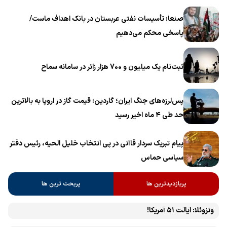
خامنه‌ای» برگزار می‌شود
صنعا: تأسیسات نفتی عربستان در بانک اهداف ماست/
پاسخی محکم می‌دهیم
ثبت‌نام یک میلیون و 700 هزار زائر در سامانه سماح ‌
پس‌لرزه‌های جنگ ایران؛ گاردین: قیمت گاز در اروپا به بالاترین
حد طی ۴ ماه اخیر رسید
پیام تبریک سردار قاآنی در پی انتخاب خلیل الحیه، رئیس دفتر
سیاسی حماس
پربازدیدترین ها
پربحث ترین ها
ونزوئلا: ایالت ۵۱ آمریکا!