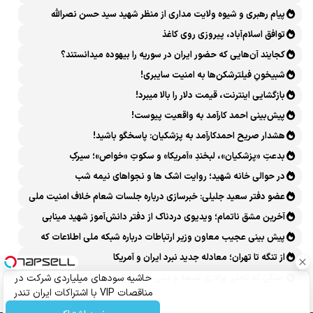
پیام رهبری و شیوه ولایت مداری از منظر شهید سید حسن نصرالله
توافق اسلام‌آباد، پیروزی روی کاغذ
کجایند آن‌هایی که حضور ایران در سوریه را بیهوده میدانستند؟
شبیخونِ فیلترشکن‌ها به امنیت سایبری!
بازگشایی اینترنت، قیمت دلار را بالا میبرد!
پیش‌بینی احمد کارآمد به واقعیت پیوست!
هشدار صریح احمدکارآمد به پزشکیان: پاسخگو باشید!
بدعتِ «پزشکیان»، لبخندِ «آمریکا» و سکوتِ «خواص»؛ سیرکِ
قانون‌گریزی در روز روشن!
در حوالی خانه شهید؛ روایت اشک ها و نجواهای نیمه شب
عضو دفتر سعید جلیلی: خبرسازی درباره جلسات شعام خلاف امنیت ملی
است
آخرین مشق ناتمام؛ ویدیوی دردناک از دفتر دانش‌آموز شهید مینابی
پربازدید شد
پیش بینی عجیب معاون وزیر ارتباطات درباره شبکه ملی اطلاعات که
محقق هم نشد!
از تنگه تا تهران؛ معادله جدید نبرد ایران و آمریکا
جنگی که تجلی برادری شیعه و سنی شد
حاشیه سودهای میلیاردی شرکت در
مناقصات VIP با اشتراکات ایران تندر