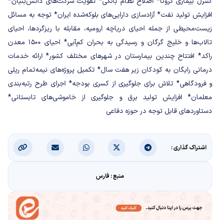
کنترل بیماری کرونا
* اصلاح نظام بانکی
* تقویت شرکت‌های دانش‌بنیان
*
افزایش تولید نفت
* آزادسازی دارایی‌های بلوکه‌شده ایران
* توجه به مسائل
زیست‌محیطی از جمله احیای دریاچه ارومیه، مقابله با ریزگرد‌ها، احیای
تالاب‌ها و خلیج گرگان و رسیدگی به بحران کم‌آبی
* احیای ۱۵۰۰ معدن
راکد
* افتتاح چندین بیمارستان در شهر‌های مختلف کشور
* ارائه خدمات
درمانی رایگان به کودکان زیر هفت سال
* تکمیل پروژه‌های نیمه‌تمام ریلی
و فرودگاهی
* تلاش برای جلوگیری از کسری بودجه
* اجرای طرح رتبه‌بندی
معلمان
* افزایش تولید برق و جلوگیری از خاموشی‌های تابستانی
*
دستاورد‌های قابل توجه در حوزه دفاعی
اشتراک گذاری :
منبع : فارس