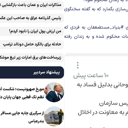
 به زندان محکوم شود؟
مذاکرات ایران و عمان باعث بازگشایی 
‌سازی بگمارد که به گفته سخنگوی
پلیس گذرنامه عراق به صاحب این عکس
ای #بنیاد_مستضعفان به فردی که
من ارزش پول ایران را نابود کردم!
مات محکوم شده و به زندان رفته
حادثه برای بالگرد حامل دونالد ترامپ
زیرساخت‌های برق امارات زیر تیغ موشک
ایران است
پیشنهاد سردبیر
مورخ صهیونیست: شکست آمریک
نظم تک قطبی جهان پایان دا
از سرگیری جابه جایی مسافر ا
بندرعباس