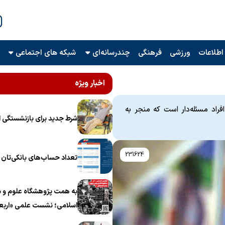
اطلاعات
ورزشی
فرهنگی
چندرسانه‌ای
شبکه های اجتماعی
اخبار ویژه
اد مسئله‌دار است که منجر به
شرط جدید برای بازنشستگی ا
231624
تعداد حساب‌های بانکی‌تان را
به همت پژوهشگاه علوم و م
اسلامی؛ نشست علمی «اربع
منظومه فکری رهبر شهید، ام