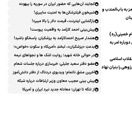
کجایند آن‌هایی که حضور ایران در سوریه را بیهوده
 به باب‌المندب و
میدانستند؟
شبیخونِ فیلترشکن‌ها به امنیت سایبری!
نان
بازگشایی اینترنت، قیمت دلار را بالا میبرد!
پیش‌بینی احمد کارآمد به واقعیت پیوست!
م خمینی(ره)
هشدار صریح احمدکارآمد به پزشکیان: پاسخگو باشید!
دوباره امر به
بدعتِ «پزشکیان»، لبخندِ «آمریکا» و سکوتِ «خواص»؛
سیرکِ قانون‌گریزی در روز روشن!
در حوالی خانه شهید؛ روایت اشک ها و نجواهای نیمه
نقلاب اسلامی
شب
عضو دفتر سعید جلیلی: خبرسازی درباره جلسات شعام
ژوهی را بنیان نهاد
خلاف امنیت ملی است
آخرین مشق ناتمام؛ ویدیوی دردناک از دفتر دانش‌آموز
شهید مینابی پربازدید شد
پیش بینی عجیب معاون وزیر ارتباطات درباره شبکه
ملی اطلاعات که محقق هم نشد!
از تنگه تا تهران؛ معادله جدید نبرد ایران و آمریکا