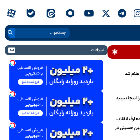
تبلیغات
علام شد
 اینجا ببینید
عارف انقلاب
ین حسینی در
ام خامنه‌ای»