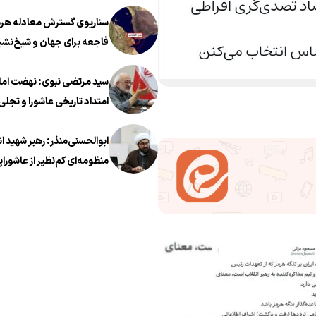
سناریوی گسترش معادله هرمز
فاجعه برای جهان و شیخ‌نشی
سید مرتضی نبوی: نهضت اما
امتداد تاریخی عاشورا و تجلی 
معروف در عصر معاصر است
ابوالحسنی‌منذر: رهبر شهید ا
منظومه‌ای کم‌نظیر از عاشوراپ