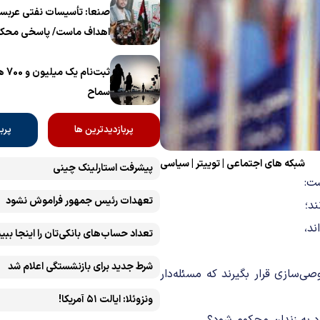
برگزار می‌شود
صنعا: تأسیسات نفتی عربست
اهداف ماست/ پاسخی محکم
ثبت‌
سماح ‌
پربازدیدترین ها
پرب
شبکه های اجتماعی
|
توییتر
|
سیاسی
پیشرفت ‏استارلینک چینی
ت:
تعهدات رئیس جمهور فراموش نشود
د؛
تعداد حساب‌های بانکی‌تان را اینجا ببین
شرط جدید برای بازنشستگی اعلام شد
‌سازی قرار بگیرند که مسئله‌دار
ونزوئلا: ایالت ۵۱ آمریکا!