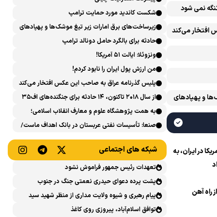
تنگه نمی شود
شکست کاندید مورد حمایت ترامپ
زیرساخت‌های برق امارات زیر تیغ موشک‌ها و پهپادهای
 افتخار می‌کند
ایران است
حادثه برای بالگرد حامل دونالد ترامپ
ونزوئلا: ایالت ۵۱ آمریکا!
من ارزش پول ایران را نابود کردم!
پلیس گذرنامه عراق به صاحب این عکس افتخار می‌کند
‌ها و پهپادهای
از سال ۲۰۱۸ تاکنون، ۱۴ حادثه برای جنگنده‌های اف۳۵
آمریکایی رخ داده است
به همت پژوهشگاه علوم و معارف انقلاب اسلامی؛
نشست علمی «اربعین حسینی در منظومه فکری رهبر
صنعا: تأسیسات نفتی عربستان در بانک اهداف ماست/
شهید، امام خامنه‌ای» برگزار می‌شود
پاسخی محکم می‌دهیم
شبکه های اجتماعی
ا در ایران، به
د
تعهدات رئیس جمهور فراموش نشود
پشت پرده دعوای حیدری نعمتی جنگ در جنوب
ز راه آهن
پیام رهبری و شیوه ولایت مداری از منظر شهید سید
حسن نصرالله
توافق اسلام‌آباد، پیروزی روی کاغذ