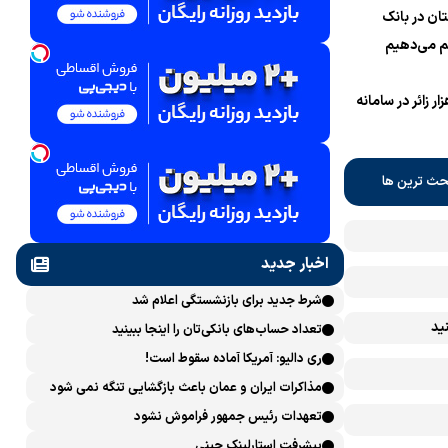
ان در بانک
 می‌دهیم
نام یک میلیون و 700 هزار زائر در سامانه
حث ترین ها
اخبار جدید
شرط جدید برای بازنشستگی اعلام شد
ید
تعداد حساب‌های بانکی‌تان را اینجا ببینید
ری دالیو: آمریکا آماده سقوط است!
مذاکرات ایران و عمان باعث بازگشایی تنگه نمی شود
تعهدات رئیس جمهور فراموش نشود
پیشرفت ‏استارلینک چینی