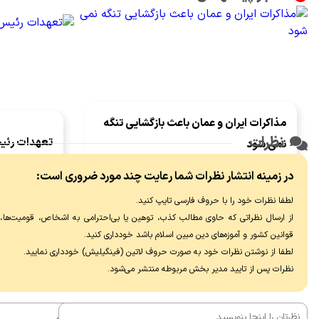
مذاکرات ایران و عمان باعث بازگشایی تنگه
نظرات
تعهدات رئی
نمی شود
مدیریت ایران 
مذاکرات ایران با عمان درباره ترتیبات آتی تنگه
در زمینه انتشار نظرات شما رعایت چند مورد ضروری است:
جمهور و تیم م
هرمز از همان اولین روزهای بعد از آتش‌بس در
لطفا نظرات خود را با حروف فارسی تایپ کنید.
معنای مشخص
۱۹ فروردین شروع شد و متعاقب تفاهم خاتمه
از ارسال نظراتی که حاوی مطالب کذب، توهین یا بی‌احترامی به اشخاص، قومیت‌ها، عق
جنگ ۲۸ خرداد، وارد مرحله جدی‌تری شد.
قوانین کشور و آموزه‌های دین مبین اسلام باشد خودداری کنید.
لطفا از نوشتن نظرات خود به صورت حروف لاتین (فینگیلیش) خودداری نماييد.
نظرات پس از تایید مدیر بخش مربوطه منتشر می‌شود.