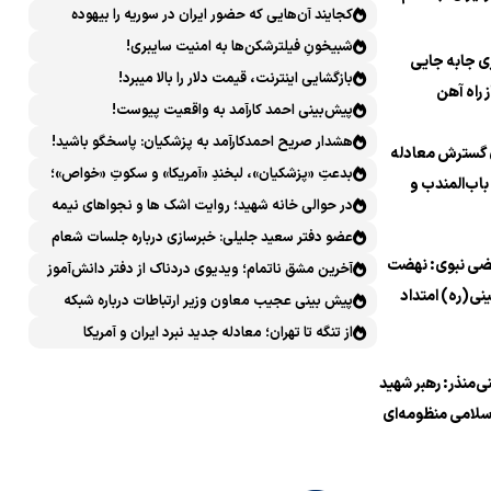
کجایند آن‌هایی که حضور ایران در سوریه را بیهوده
ان پایان داد
میدانستند؟
شبیخونِ فیلترشکن‌ها به امنیت سایبری!
ری جابه جایی
بازگشایی اینترنت، قیمت دلار را بالا میبرد!
 راه آهن
پیش‌بینی احمد کارآمد به واقعیت پیوست!
اس
هشدار صریح احمدکارآمد به پزشکیان: پاسخگو باشید!
 گسترش معادله
بدعتِ «پزشکیان»، لبخندِ «آمریکا» و سکوتِ «خواص»؛
باب‌المندب و
سیرکِ قانون‌گریزی در روز روشن!
در حوالی خانه شهید؛ روایت اشک ها و نجواهای نیمه
رای جهان و
شب
عضو دفتر سعید جلیلی: خبرسازی درباره جلسات شعام
نان
ضی نبوی: نهضت
خلاف امنیت ملی است
آخرین مشق ناتمام؛ ویدیوی دردناک از دفتر دانش‌آموز
نی(ره) امتداد
شهید مینابی پربازدید شد
پیش بینی عجیب معاون وزیر ارتباطات درباره شبکه
اشورا و تجلی
ملی اطلاعات که محقق هم نشد!
از تنگه تا تهران؛ معادله جدید نبرد ایران و آمریکا
مر به معروف در
ی‌منذر: رهبر شهید
صر است
سلامی منظومه‌ای
از عاشوراپژوهی را
اد