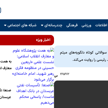
اطلاعات
ورزشی
فرهنگی
چندرسانه‌ای
شبکه های اجتماعی
اخبار ویژه
والاتی کوتاه دلگویه‌های میثم
ئیسی را روایت می‌کند.
به همت پ
معارف ان
265672
نشست عل
سیاسی
حسینی د
رهبر شهی
صنعا: ت
برگزار می
عربستان 
ماست/ 