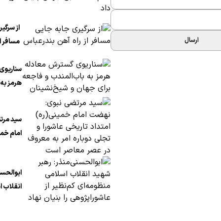
قطبی جه
از سرگی
ارسال
مسافر از
بندرعب
سناریوی
هرمز به 
فاجعه ب
شیخ‌نشی
سید مرت
امام خمی
تاریخی ع
دوباره ا
ابوالحسن
عصر معا
انقلاب ا
کم‌نظیر 
بنیان نه