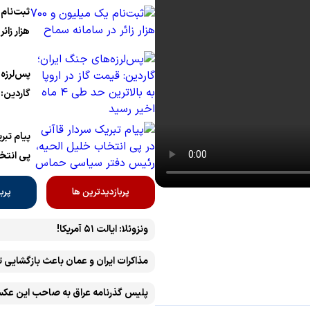
می‌دهیم
هزار زائر
پس‌لرزه‌
گاردین: 
اخیر رسی
پیام تبر
پی انتخ
رئیس دف
پربازدیدترین ها
پرب
ونزوئلا: ایالت ۵۱ آمریکا!
مذاکرات ایران و عمان باعث بازگشایی 
پلیس گذرنامه عراق به صاحب این عکس