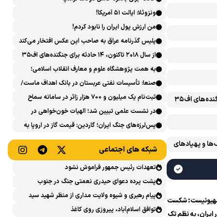
ونزوئلا: ایالت ۵۱ آمریکا!
من ارزش پول ایران را نابود کردم!
پلیس گذرنامه عراق به صاحب این عکس افتخار می‌کند
از سال ۲۰۱۸ تاکنون، ۱۴ حادثه برای جنگنده‌های اف۳۵
آمریکایی رخ داده است
به همت پژوهشگاه علوم و معارف انقلاب اسلامی؛
نشست علمی «اربعین حسینی در منظومه فکری رهبر
صنعا: تأسیسات نفتی عربستان در بانک اهداف ماست/
شهید، امام خامنه‌ای» برگزار می‌شود
پاسخی محکم می‌دهیم
ثبت‌نام یک میلیون و 700 هزار زائر در سامانه سماح ‌
از سال ۲۰۱۸ تاکنون، ۱۴ حادثه برای جنگنده‌های اف۳۵
در نشست علمی تبیین شد؛ الهیات خون‌خواهی در
اسلام و تشیع؛ انتقام، عدالت، بازدارندگی و مقابله با
پس‌لرزه‌های جنگ ایران؛ گاردین: قیمت گاز در اروپا به
جریان سلطه
بالاترین حد طی ۴ ماه اخیر رسید
‌ها و پهپادهای
شبکه های اجتماعی
تعهدات رئیس جمهور فراموش نشود
پشت پرده دعوای حیدری نعمتی جنگ در جنوب
پیام رهبری و شیوه ولایت مداری از منظر شهید سید
هیونیست: شکست
حسن نصرالله
توافق اسلام‌آباد، پیروزی روی کاغذ
ر ایران، به نظم تک