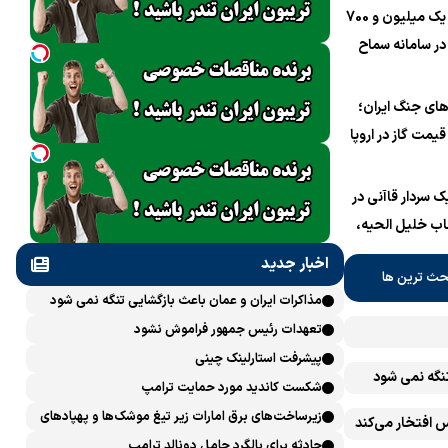
ثبت‌نام یک میلیون و 700
 در سامانه سماح ‌
های جنگ ایران؛
قیمت گاز در اروپا
به بالاترین حد طی ۴ ماه
د
یک سردار قاآنی در
اب خلیل الحیه،
تر سیاسی حماس
اخبار جدید
حث ترین ها
مذاکرات ایران و عمان باعث بازگشایی تنگه نمی شود
تعهدات رئیس جمهور فراموش نشود
پیشرفت ‏استارلینک چینی
تنگه نمی شود
شکست کاندید مورد حمایت ترامپ
زیرساخت‌های برق امارات زیر تیغ موشک‌ها و پهپادهای
 افتخار می‌کند
ایران است
حادثه برای بالگرد حامل دونالد ترامپ