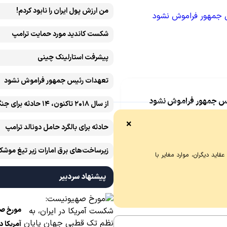
من ارزش پول ایران را نابود کردم!
شکست کاندید مورد حمایت ترامپ
پیشرفت ‏استارلینک چینی
تعهدات رئیس جمهور فراموش نشود
س جمهور فراموش نشود
آمریکایی رخ داده است
بر تنگه هرمز که از تعهدات رئیس
×
حادثه برای بالگرد حامل دونالد ترامپ
ذاکره‌کننده به رهبر انقلاب است،
ی دارد
زیرساخت‌های برق امارات زیر تیغ موشک
اید دیگران، موارد مغایر با
ایران است
پیشنهاد سردبیر
مورخ ص
آمریکا د