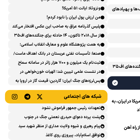
ونزوئلا: ایالت ۵۱ آمریکا!
‌ها و پهپادهای
من ارزش پول ایران را نابود کردم!
پلیس گذرنامه عراق به صاحب این عکس افتخار می‌کند
از سال ۲۰۱۸ تاکنون، ۱۴ حادثه برای جنگنده‌های اف۳۵
آمریکایی رخ داده است
به همت پژوهشگاه علوم و معارف انقلاب اسلامی؛
نشست علمی «اربعین حسینی در منظومه فکری رهبر
صنعا: تأسیسات نفتی عربستان در بانک اهداف ماست/
شهید، امام خامنه‌ای» برگزار می‌شود
پاسخی محکم می‌دهیم
ثبت‌نام یک میلیون و 700 هزار زائر در سامانه سماح ‌
از سال ۲۰۱۸ تاکنون، ۱۴ حادثه برای جنگنده‌های اف۳۵
در نشست علمی تبیین شد؛ الهیات خون‌خواهی در
اسلام و تشیع؛ انتقام، عدالت، بازدارندگی و مقابله با
پس‌لرزه‌های جنگ ایران؛ گاردین: قیمت گاز در اروپا به
جریان سلطه
بالاترین حد طی ۴ ماه اخیر رسید
شبکه های اجتماعی
ا در ایران، به
تعهدات رئیس جمهور فراموش نشود
د
پشت پرده دعوای حیدری نعمتی جنگ در جنوب
پیام رهبری و شیوه ولایت مداری از منظر شهید سید
ز راه آهن
حسن نصرالله
توافق اسلام‌آباد، پیروزی روی کاغذ