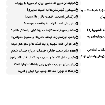
کجایند آن‌هایی که حضور ایران در سوریه را بیهوده
میدانستند؟
شبیخونِ فیلترشکن‌ها به امنیت سایبری!
 به باب‌المندب و
نان
بازگشایی اینترنت، قیمت دلار را بالا میبرد!
پیش‌بینی احمد کارآمد به واقعیت پیوست!
م خمینی(ره)
هشدار صریح احمدکارآمد به پزشکیان: پاسخگو باشید!
دوباره امر به
بدعتِ «پزشکیان»، لبخندِ «آمریکا» و سکوتِ «خواص»؛
سیرکِ قانون‌گریزی در روز روشن!
در حوالی خانه شهید؛ روایت اشک ها و نجواهای نیمه
نقلاب اسلامی
شب
عضو دفتر سعید جلیلی: خبرسازی درباره جلسات شعام
ژوهی را بنیان نهاد
خلاف امنیت ملی است
آخرین مشق ناتمام؛ ویدیوی دردناک از دفتر دانش‌آموز
شهید مینابی پربازدید شد
پیش بینی عجیب معاون وزیر ارتباطات درباره شبکه
ملی اطلاعات که محقق هم نشد!
از تنگه تا تهران؛ معادله جدید نبرد ایران و آمریکا