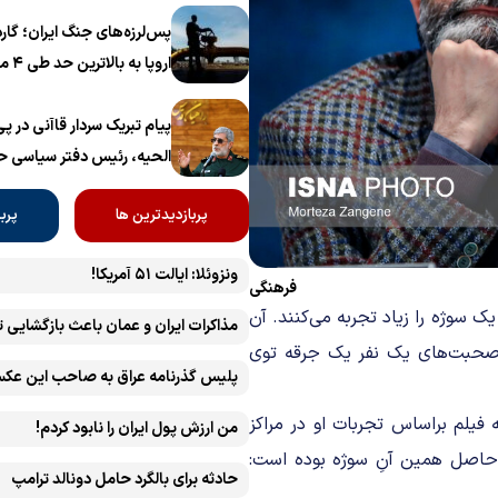
پس‌لرزه‌های جنگ ایران؛ گار
اروپا به بالاترین حد طی ۴ ماه اخیر رسید
پیام تبریک سردار قاآنی در 
الحیه، رئیس دفتر سیاسی 
پربازدیدترین ها
پرب
ونزوئلا: ایالت ۵۱ آمریکا!
فرهنگی
یک سوژه را زیاد تجربه می‌کنند. آن‌
مذاکرات ایران و عمان باعث بازگشایی 
 صحبت‌های یک نفر یک جرقه توی
پلیس گذرنامه عراق به صاحب این عکس
یلم براساس تجربات او در مراکز
من ارزش پول ایران را نابود کردم!
 حاصل همین آنِ سوژه بوده است:
حادثه برای بالگرد حامل دونالد ترامپ