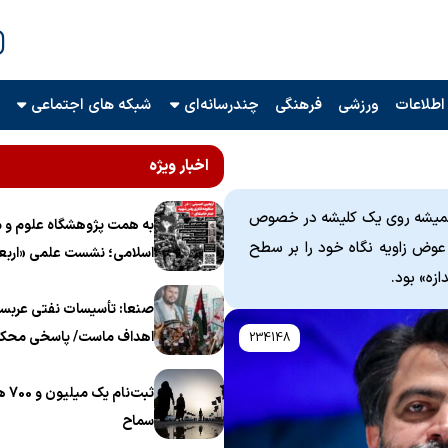
اطلاعات
ورزشی
فرهنگی
چندرسانه‌ای
شبکه های اجتماعی
اخبار ویژه
 همیشه روی یک کلیشه در خصوص
به همت پژوهشگاه علوم و م
وض زاویه نگاه خود را بر سطح
اسلامی؛ نشست علمی «اربع
ازه» بود.
منظومه فکری رهبر شهید، ام
برگزار می‌شود
صنعا: تأسیسات نفتی عربست
اهداف ماست/ پاسخی محکم
234148
ثبت‌
سماح ‌