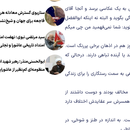
 به یک عکاسی برسد و آنجا آقای
سناریوی گسترش معادله هرمز
بگوید و البته نه اینکه ابوالفضل
فاجعه برای جهان و شیخ‌نشی
گوید: شما نمی‌فهمید من چی میگم
سید مرتضی نبوی: نهضت اما
 هم در اذهان برخی پررنگ است.
امتداد تاریخی عاشورا و تجلی 
معروف در عصر معاصر است
یا آینده تباهی دارند. درحالی که
ابوالحسنی‌منذر: رهبر شهید ا
منظومه‌ای کم‌نظیر از عاشوراپ
 به سمت رستگاری را برای زندگی
مخالف بودند و دوست داشتند از
 با همسرش سر عقایدش اختلاف دارد
ست. به اندازه در طنز و شوخی، در
خاطب.