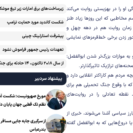
 او را در بهزیستی روایت می‌کند
زیرساخت‌های برق امارات زیر تیغ موشک
ایران است
م مخاطبی که این روزها زیاد طنز
شکست کاندید مورد حمایت ترامپ
ه زمان روایت هم در دهه چهل و
پیشرفت ‏استارلینک چینی
دور زدن‌ برخی خط‌قرمزهای نمایشی
تعهدات رئیس جمهور فراموش نشود
به موازات بزرگ‌تر شدن ابوالفضل؛
‌های تراژیک تاثیرگذارتر.
آمریکایی رخ داده است
ه مردم هم کاراکتر انقلابی دارد و
پیشنهاد سردبیر
 که با وقوع جنگ تحمیلی هم برای
 نقطه تعادلی را در روایت‌های
مورخ صهیونیست: شکست آمریک
نظم تک قطبی جهان پایان دا
ز سیاسی آشنا می‌شوند، خبری از
از سرگیری جابه جایی مسافر ا
دروغ‌هایی که به ابوالفضل گفته
بندرعباس