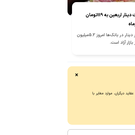
کاهش قیمت دینار اربعین به 119تومان
قیمت 200هزار دینار در بانک‌ها امروز 5.2میلیون
بازار آزاد است.
×
اید دیگران، موارد مغایر با