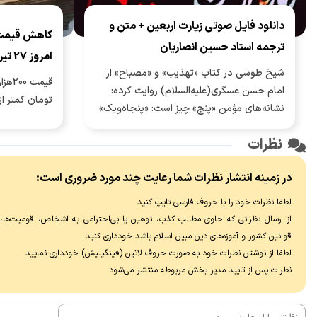
دانلود فایل صوتی زیارت اربعین + متن و
ترجمه استاد حسین انصاریان
امروز 27 تیرماه
شیخ طوسی در کتاب «تهذیب» و «مصباح» از
امام حسن عسگری(علیه‌السلام) روایت کرده:
تومان کمتر از 
نشانه‌های مؤمن «پنج» چیز است: «پنجاه‌ویک»
رکعت نماز خواندن که مراد «هفده» رکعت
نظرات
واجب و «سی‌وچهار» رکعت نافله [مستحب] در
هر شب و روز است و زیارت اربعین و انگشتر به
در زمینه انتشار نظرات شما رعایت چند مورد ضروری است:
دست راست کردن و پیشانی را در سجده بر
خاک نهادن و بلند گفتن «بِسْمِ اللّٰهِ الرَّحْمٰنِ
لطفا نظرات خود را با حروف فارسی تایپ کنید.
الرَّحیِمِ».
از ارسال نظراتی که حاوی مطالب کذب، توهین یا بی‌احترامی به اشخاص، قومیت‌ها، عق
قوانین کشور و آموزه‌های دین مبین اسلام باشد خودداری کنید.
لطفا از نوشتن نظرات خود به صورت حروف لاتین (فینگیلیش) خودداری نماييد.
نظرات پس از تایید مدیر بخش مربوطه منتشر می‌شود.