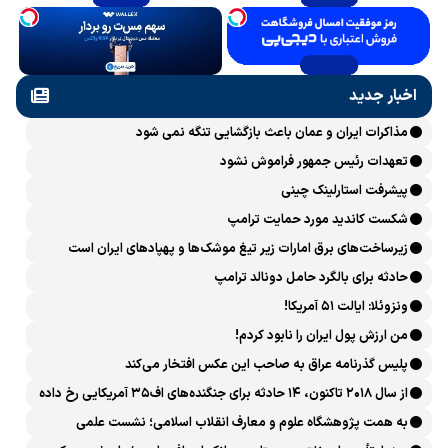
اخبار جدید
مذاکرات ایران و عمان باعث بازگشایی تنگه نمی شود
تعهدات رئیس جمهور فراموش نشود
پیشرفت ‏استارلینک چینی
شکست کاندید مورد حمایت ترامپ
زیرساخت‌های برق امارات زیر تیغ موشک‌ها و پهپادهای ایران است
حادثه برای بالگرد حامل دونالد ترامپ
ونزوئلا: ایالت ۵۱ آمریکا!
من ارزش پول ایران را نابود کردم!
پلیس گذرنامه عراق به صاحب این عکس افتخار می‌کند
از سال ۲۰۱۸ تاکنون، ۱۴ حادثه برای جنگنده‌های اف۳۵ آمریکایی رخ داده
است
به همت پژوهشگاه علوم و معارف انقلاب اسلامی؛ نشست علمی
«اربعین حسینی در منظومه فکری رهبر شهید، امام خامنه‌ای» برگزار