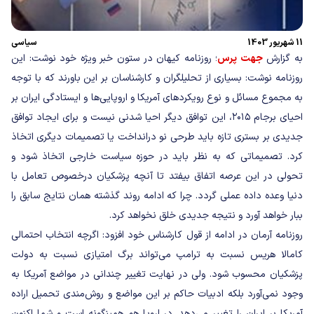
11 شهریور 1403
سیاسی
به گزارش
جهت پرس
؛ روزنامه کیهان در ستون خبر ویژه خود نوشت: این
روزنامه نوشت: بسیاری از تحلیلگران و کارشناسان بر این باورند که با توجه
به مجموع مسائل و نوع رویکردهای آمریکا و اروپایی‌ها و ایستادگی ایران بر
احیای برجام ۲۰۱۵، این توافق دیگر احیا شدنی نیست و برای ایجاد توافق
جدیدی بر بستری تازه باید طرحی نو درانداخت یا تصمیمات دیگری اتخاذ
کرد. تصمیماتی که به نظر باید در حوزه سیاست خارجی اتخاذ شود و
تحولی در این عرصه اتفاق بیفتد تا آنچه پزشکیان درخصوص تعامل با
دنیا وعده داده عملی گردد. چرا که ادامه روند گذشته همان نتایج سابق را
ببار خواهد آورد و نتیجه جدیدی خلق نخواهد کرد.
روزنامه آرمان در ادامه از قول کارشناس خود افزود: اگرچه انتخاب احتمالی
کامالا هریس نسبت به ترامپ می‌تواند برگ امتیازی نسبت به دولت
پزشکیان محسوب شود. ولی در نهایت تغییر چندانی در مواضع آمریکا به
وجود نمی‌آورد بلکه ادبیات حاکم بر این مواضع و روش‌مندی تحمیل اراده
آمریکا بر ایران را تغییر می‌دهد. در اروپا هم همینگونه است و شما اکنون