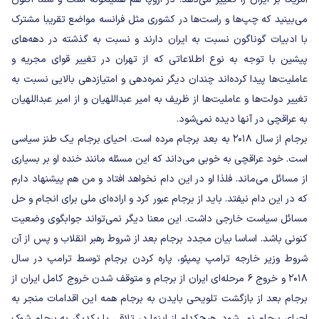
می‌بینید که چپ‌ها و راست‌ها در کشوری مثل فرانسه مواضع تقریبا مشترک
با ادبیات گوناگون نسبت به ایران دارند و نسبت به گذشته در دهه‌های
پیشین با توجه به نوع اطلاعاتی که از تهران در تغییر قوای مجریه و
عاملیت‌ها پیدا کرده‌اند چندان دیگر نمره‌دهی و امتیازدهی بالایی نسبت به
تغییر دولت‌ها و عاملیت‌ها از ظریف به امیر عبداللهیان و از امیر عبداللهیان
به عراقچی در آنها دیده نمی‌شود.
برجام از سال ۲۰۱۸ به بعد برجام مرده است. احیای برجام یک طنز سیاسی
است. خود عراقچی به خوبی می‌داند که این مسئله مانند خنده او بر بسیاری
از مسائل می‌ماند. فلذا او در این دام نخواهد افتاد و من هم پیشنهاد دارم
که در این دام نیفتد. باید از برجام عبور کرد و اراده‌ای ملی برای انجام و حل
مسائل سیاست خارجی داشت. این معنا دیگر نمی‌تواند جوابگوی وضعیت
کنونی باشد. اساسا بیان مجدد برجام بعد از شروط رهبر انقلاب و پس از آن
شروط وزیر خارجه ترامپ پمپئو، پاره کردن برجام توسط ترامپ در سال
۲۰۱۸ و خروج ۶ مرحله‌ای ایران از برجام و متوقف شدن خروج کامل ایران از
برجام بعد از بازگشت تلویحی بایدن به برجام همه این اقدامات منجر به
احیای برجام نمی‌شود. هیچ‌کدام از اینها در تلاقی با یکدیگر به برجام شوک