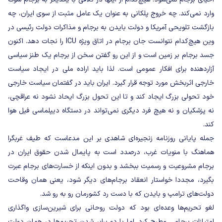
وارد نمی‌کند. چه خروج پلکانی به عنوان یک عامل مثبت از سوی ایران، چه
بازگشت تلویحی آمریکا و دولت بایدن به برجام و مذاکرات دولت رئیسی در
وین هیچ‌کدام نتوانست جان برجام در اتاق ویژه ICU را نجات دهد. اکنون
جسد برجام بر زمین است و از این رو گفتن سخن از برجام یک طنز سیاسی
آزاردهنده برای افکار عمومی است. لذا باید اراده ملی در ایجاد سیاست
خارجی اثربخش مورد توجه قرار گیرد. ایران باید در گفتمان سیاست خارجی
خود تحولی بزرگ ایجاد کند و تا این تحول بزرگ ایحاد نشود نه عراقچی‌،
نه پزشکیان و نه هیچ فرد دیگری نمی‌تواند در دستگاه دیپلماسی فیل هوا
کند.
جمله پایانی روزنامه زنجیره‌ای شاهدی بر این مدعاست که طیف غربگرا
هماهنگ با منویات غرب، درصدد است به پایمال شدن حقوق ایران در
برجام مشروعیت و رسمیت ببخشد و بدون اینکه از خسارت‌های برجام عبرت
بگیرد، مجددا خواستار انعقاد برجام‌های دیگر شود، یعنی همان وقاحت
دولت‌های ترامپ و بایدن که با دست رد کشورمان رو به رو شد.
لغو تحریم‌ها وعده‌ای بود که دولت روحانی برای شیرین‌سازی واگذاری
امتیازات برجامی مطرح کرد. اما با دو برابر شدن تحریم‌ها در همان دولت