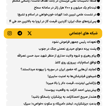
صنعا: تأسیسات نفتی عربستان در بانک اهداف ماست/ پاسخی محکم
می‌شود
می‌دهیم
ثبت‌نام یک میلیون و 700 هزار زائر در سامانه سماح ‌
در نشست علمی تبیین شد؛ الهیات خون‌خواهی در اسلام و تشیع؛
انتقام، عدالت، بازدارندگی و مقابله با جریان سلطه
پس‌لرزه‌های جنگ ایران؛ گاردین: قیمت گاز در اروپا به بالاترین حد طی ۴
ماه اخیر رسید
شبکه های اجتماعی
تعهدات رئیس جمهور فراموش نشود
پشت پرده دعوای حیدری نعمتی جنگ در جنوب
پیام رهبری و شیوه ولایت مداری از منظر شهید سید حسن نصرالله
توافق اسلام‌آباد، پیروزی روی کاغذ
کجایند آن‌هایی که حضور ایران در سوریه را بیهوده میدانستند؟
شبیخونِ فیلترشکن‌ها به امنیت سایبری!
بازگشایی اینترنت، قیمت دلار را بالا میبرد!
پیش‌بینی احمد کارآمد به واقعیت پیوست!
هشدار صریح احمدکارآمد به پزشکیان: پاسخگو باشید!
بدعتِ «پزشکیان»، لبخندِ «آمریکا» و سکوتِ «خواص»؛ سیرکِ