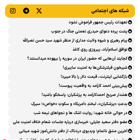
شبکه های اجتماعی
تعهدات رئیس جمهور فراموش نشود
پشت پرده دعوای حیدری نعمتی جنگ در جنوب
پیام رهبری و شیوه ولایت مداری از منظر شهید سید حسن نصرالله
توافق اسلام‌آباد، پیروزی روی کاغذ
کجایند آن‌هایی که حضور ایران در سوریه را بیهوده میدانستند؟
شبیخونِ فیلترشکن‌ها به امنیت سایبری!
بازگشایی اینترنت، قیمت دلار را بالا میبرد!
پیش‌بینی احمد کارآمد به واقعیت پیوست!
هشدار صریح احمدکارآمد به پزشکیان: پاسخگو باشید!
بدعتِ «پزشکیان»، لبخندِ «آمریکا» و سکوتِ «خواص»؛ سیرکِ
قانون‌گریزی در روز روشن!
در حوالی خانه شهید؛ روایت اشک ها و نجواهای نیمه شب
عضو دفتر سعید جلیلی: خبرسازی درباره جلسات شعام خلاف امنیت ملی
است
آخرین مشق ناتمام؛ ویدیوی دردناک از دفتر دانش‌آموز شهید مینابی
پربازدید شد