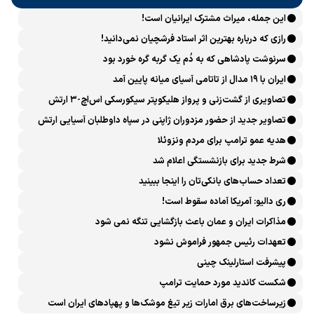
این جمله، میراث مشترک ایرانیان است!
رازی که درباره بهترین اثر استاد فرشچیان نمی‌دانید!
سرنوشت پادشاهی که به دُم یک گربه گره خورد بود
ایران با ۱۹ مدال از تاتامی آسیای میانه پایین آمد
تصاویری از گشت‌زنی و پرواز هلیکوپتر سیکورسکی اس‌اچ-۳ ارتش
تصاویر جدید از حضور مزدوران ژاپنی در سپاه داوطلبان آسیایی ارتش
اوکراین
هدیه عمو ترامپ برای مردم ونزوئلا
شرط جدید برای بازنشستگی اعلام شد
تعداد حساب‌های بانکی‌تان را اینجا ببینید
ری دالیو: آمریکا آماده سقوط است!
مذاکرات ایران و عمان باعث بازگشایی تنگه نمی شود
تعهدات رئیس جمهور فراموش نشود
پیشرفت ‏استارلینک چینی
شکست کاندید مورد حمایت ترامپ
زیرساخت‌های برق امارات زیر تیغ موشک‌ها و پهپادهای ایران است