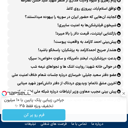
پیام رهبری و شیوه ولایت مداری از منظر شهید سید حسن نصرالله
توافق اسلام‌آباد، پیروزی روی کاغذ
کجایند آن‌هایی که حضور ایران در سوریه را بیهوده میدانستند؟
شبیخونِ فیلترشکن‌ها به امنیت سایبری!
بازگشایی اینترنت، قیمت دلار را بالا میبرد!
پیش‌بینی احمد کارآمد به واقعیت پیوست!
هشدار صریح احمدکارآمد به پزشکیان: پاسخگو باشید!
بدعتِ «پزشکیان»، لبخندِ «آمریکا» و سکوتِ «خواص»؛ سیرکِ
قانون‌گریزی در روز روشن!
در حوالی خانه شهید؛ روایت اشک ها و نجواهای نیمه شب
عضو دفتر سعید جلیلی: خبرسازی درباره جلسات شعام خلاف امنیت ملی
است
آخرین مشق ناتمام؛ ویدیوی دردناک از دفتر دانش‌آموز شهید مینابی
پربازدید شد
پیش بینی عجیب معاون وزیر ارتباطات درباره شبکه ملی اطلاعات که
محقق هم نشد!
از تنگه تا تهران؛ معادله جدید نبرد ایران و آمریکا
جراحی زیبایی پلک پایین با 10 میلیون
تخفیف ویژه فقط 35 ✨
فرم رو پر کن
درباره ما
تماس با ما
فرصت های شغلی
تبلیغات