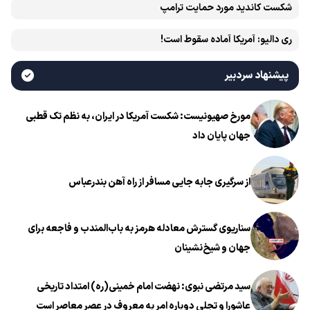
شکست کاندید مورد حمایت ترامپ
ری دالیو: آمریکا آماده سقوط است!
پیشنهاد سردبیر
مورخ صهیونیست: شکست آمریکا در ایران، به نظم تک قطبی
جهان پایان داد
از سرگیری جابه جایی مسافر از راه آهن بندرعباس
سناریوی گسترش معادله هرمز به باب‌المندب و فاجعه برای
جهان و شیخ‌نشینان
سید مرتضی نبوی: نهضت امام خمینی(ره) امتداد تاریخی
عاشورا و تجلی دوباره امر به معروف در عصر معاصر است