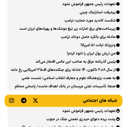
تعهدات رئیس جمهور فراموش نشود
پیشرفت ‏استارلینک چینی
شکست کاندید مورد حمایت ترامپ
زیرساخت‌های برق امارات زیر تیغ موشک‌ها و پهپادهای ایران است
حادثه برای بالگرد حامل دونالد ترامپ
ونزوئلا: ایالت ۵۱ آمریکا!
من ارزش پول ایران را نابود کردم!
پلیس گذرنامه عراق به صاحب این عکس افتخار می‌کند
از سال ۲۰۱۸ تاکنون، ۱۴ حادثه برای جنگنده‌های اف۳۵ آمریکایی رخ داده
است
به همت پژوهشگاه علوم و معارف انقلاب اسلامی؛ نشست علمی
«اربعین حسینی در منظومه فکری رهبر شهید، امام خامنه‌ای» برگزار
صنعا: تأسیسات نفتی عربستان در بانک اهداف ماست/ پاسخی محکم
می‌شود
می‌دهیم
شبکه های اجتماعی
تعهدات رئیس جمهور فراموش نشود
پشت پرده دعوای حیدری نعمتی جنگ در جنوب