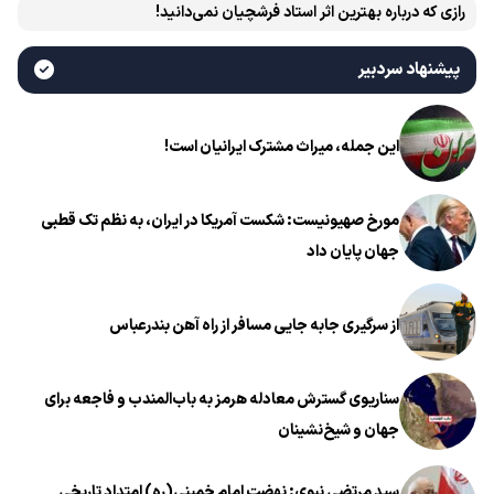
رازی که درباره بهترین اثر استاد فرشچیان نمی‌دانید!
پیشنهاد سردبیر
این جمله، میراث مشترک ایرانیان است!
مورخ صهیونیست: شکست آمریکا در ایران، به نظم تک قطبی
جهان پایان داد
از سرگیری جابه جایی مسافر از راه آهن بندرعباس
سناریوی گسترش معادله هرمز به باب‌المندب و فاجعه برای
جهان و شیخ‌نشینان
سید مرتضی نبوی: نهضت امام خمینی(ره) امتداد تاریخی