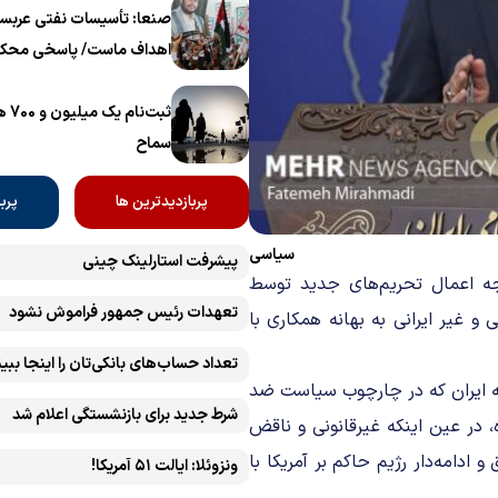
برگزار می‌شود
صنعا: تأسیسات نفتی عربست
اهداف ماست/ پاسخی محکم
ثبت‌
سماح ‌
پربازدیدترین ها
پرب
سیاسی
پیشرفت ‏استارلینک چینی
جه اعمال تحریم‌های جدید توسط
تعهدات رئیس جمهور فراموش نشود
و غیر ایرانی به بهانه همکاری با
تعداد حساب‌های بانکی‌تان را اینجا ببین
یه ایران که در چارچوب سیاست ضد
شرط جدید برای بازنشستگی اعلام شد
 در عین اینکه غیرقانونی و ناقض
ادامه‌دار رژیم حاکم بر آمریکا با
ونزوئلا: ایالت ۵۱ آمریکا!