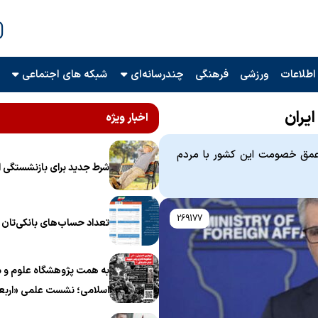
اطلاعات
ورزشی
فرهنگی
چندرسانه‌ای
شبکه های اجتماعی
یران
اخبار ویژه
ز عمق خصومت این کشور با مردم
شرط جدید برای بازنشستگی ا
269177
تعداد حساب‌های بانکی‌تان را
به همت پژوهشگاه علوم و م
اسلامی؛ نشست علمی «اربع
منظومه فکری رهبر شهید، ام