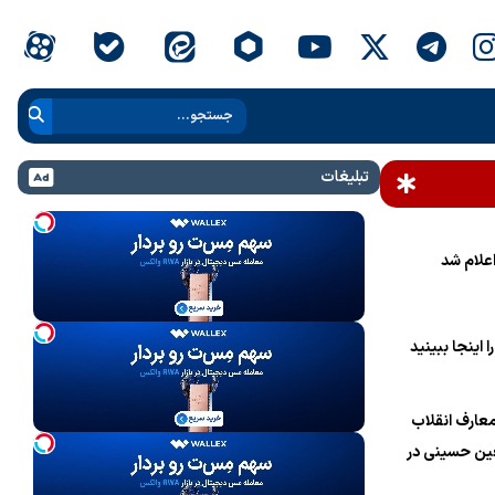
تبلیغات
علام شد
 اینجا ببینید
عارف انقلاب
ین حسینی در
ام خامنه‌ای»