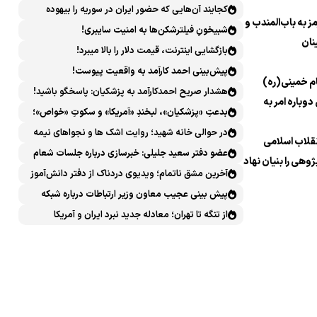
کجایند آن‌هایی که حضور ایران در سوریه را بیهوده
 به باب‌المندب و
میدانستند؟
شبیخونِ فیلترشکن‌ها به امنیت سایبری!
نان
بازگشایی اینترنت، قیمت دلار را بالا میبرد!
پیش‌بینی احمد کارآمد به واقعیت پیوست!
م خمینی(ره)
هشدار صریح احمدکارآمد به پزشکیان: پاسخگو باشید!
دوباره امر به
بدعتِ «پزشکیان»، لبخندِ «آمریکا» و سکوتِ «خواص»؛
سیرکِ قانون‌گریزی در روز روشن!
در حوالی خانه شهید؛ روایت اشک ها و نجواهای نیمه
نقلاب اسلامی
شب
عضو دفتر سعید جلیلی: خبرسازی درباره جلسات شعام
ژوهی را بنیان نهاد
خلاف امنیت ملی است
آخرین مشق ناتمام؛ ویدیوی دردناک از دفتر دانش‌آموز
شهید مینابی پربازدید شد
پیش بینی عجیب معاون وزیر ارتباطات درباره شبکه
ملی اطلاعات که محقق هم نشد!
از تنگه تا تهران؛ معادله جدید نبرد ایران و آمریکا