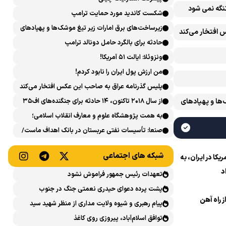
تنگه نمی شود
شکست کاندید مورد حمایت ترامپ
زیرساخت‌های برق امارات زیر تیغ موشک‌ها و پهپادهای
 افتخار می‌کند
ایران است
حادثه برای بالگرد حامل دونالد ترامپ
ونزوئلا: ایالت ۵۱ آمریکا!
من ارزش پول ایران را نابود کردم!
پلیس گذرنامه عراق به صاحب این عکس افتخار می‌کند
‌ها و پهپادهای
از سال ۲۰۱۸ تاکنون، ۱۴ حادثه برای جنگنده‌های اف۳۵
آمریکایی رخ داده است
به همت پژوهشگاه علوم و معارف انقلاب اسلامی؛
نشست علمی «اربعین حسینی در منظومه فکری رهبر
صنعا: تأسیسات نفتی عربستان در بانک اهداف ماست/
شهید، امام خامنه‌ای» برگزار می‌شود
پاسخی محکم می‌دهیم
شبکه های اجتماعی
ا در ایران، به
د
تعهدات رئیس جمهور فراموش نشود
پشت پرده دعوای حیدری نعمتی جنگ در جنوب
ز راه آهن
پیام رهبری و شیوه ولایت مداری از منظر شهید سید
حسن نصرالله
توافق اسلام‌آباد، پیروزی روی کاغذ