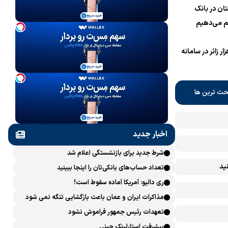
ان در بانک
 می‌دهیم
نام یک میلیون و 700 هزار زائر در سامانه
حث ترین ها
اخبار جدید
شرط جدید برای بازنشستگی اعلام شد
ید
تعداد حساب‌های بانکی‌تان را اینجا ببینید
ری دالیو: آمریکا آماده سقوط است!
مذاکرات ایران و عمان باعث بازگشایی تنگه نمی شود
تعهدات رئیس جمهور فراموش نشود
پیشرفت ‏استارلینک چینی