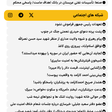
«اربعین حسینی در منظومه فکری رهبر شهید، امام خامنه‌ای» برگزار
صنعا: تأسیسات نفتی عربستان در بانک اهداف ماست/ پاسخی محکم
می‌شود
می‌دهیم
شبکه های اجتماعی
تعهدات رئیس جمهور فراموش نشود
پشت پرده دعوای حیدری نعمتی جنگ در جنوب
پیام رهبری و شیوه ولایت مداری از منظر شهید سید حسن نصرالله
توافق اسلام‌آباد، پیروزی روی کاغذ
کجایند آن‌هایی که حضور ایران در سوریه را بیهوده میدانستند؟
شبیخونِ فیلترشکن‌ها به امنیت سایبری!
بازگشایی اینترنت، قیمت دلار را بالا میبرد!
پیش‌بینی احمد کارآمد به واقعیت پیوست!
هشدار صریح احمدکارآمد به پزشکیان: پاسخگو باشید!
بدعتِ «پزشکیان»، لبخندِ «آمریکا» و سکوتِ «خواص»؛ سیرکِ
قانون‌گریزی در روز روشن!
در حوالی خانه شهید؛ روایت اشک ها و نجواهای نیمه شب
عضو دفتر سعید جلیلی: خبرسازی درباره جلسات شعام خلاف امنیت ملی
است
آخرین مشق ناتمام؛ ویدیوی دردناک از دفتر دانش‌آموز شهید مینابی