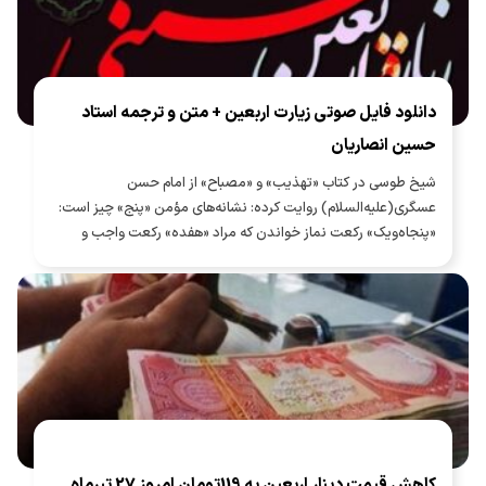
دانلود فایل صوتی زیارت اربعین + متن و ترجمه استاد
حسین انصاریان
شیخ طوسی در کتاب «تهذیب» و «مصباح» از امام حسن
عسگری(علیه‌السلام) روایت کرده: نشانه‌های مؤمن «پنج» چیز است:
«پنجاه‌ویک» رکعت نماز خواندن که مراد «هفده» رکعت واجب و
«سی‌وچهار» رکعت نافله [مستحب] در هر شب و روز است و زیارت
اربعین و انگشتر به دست راست کردن و پیشانی را در سجده بر خاک
نهادن و بلند گفتن «بِسْمِ اللّٰهِ الرَّحْمٰنِ الرَّحیِمِ».
کاهش قیمت دینار اربعین به 119تومان امروز 27 تیرماه