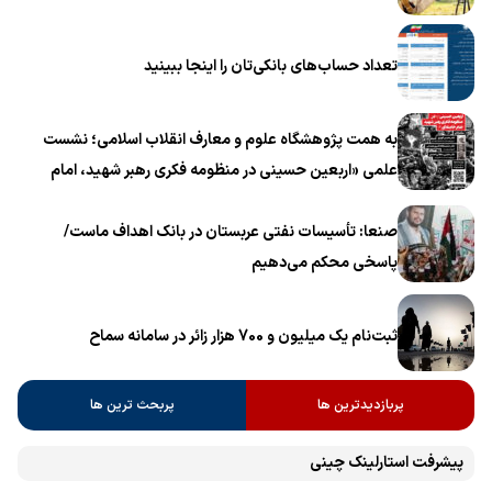
تعداد حساب‌های بانکی‌تان را اینجا ببینید
به همت پژوهشگاه علوم و معارف انقلاب اسلامی؛ نشست
علمی «اربعین حسینی در منظومه فکری رهبر شهید، امام
خامنه‌ای» برگزار می‌شود
صنعا: تأسیسات نفتی عربستان در بانک اهداف ماست/
پاسخی محکم می‌دهیم
ثبت‌نام یک میلیون و 700 هزار زائر در سامانه سماح ‌
پربازدیدترین ها
پربحث ترین ها
پیشرفت ‏استارلینک چینی