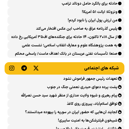
حادثه برای بالگرد حامل دونالد ترامپ
ونزوئلا: ایالت ۵۱ آمریکا!
من ارزش پول ایران را نابود کردم!
پلیس گذرنامه عراق به صاحب این عکس افتخار می‌کند
از سال ۲۰۱۸ تاکنون، ۱۴ حادثه برای جنگنده‌های اف۳۵ آمریکایی رخ داده
است
به همت پژوهشگاه علوم و معارف انقلاب اسلامی؛ نشست علمی
«اربعین حسینی در منظومه فکری رهبر شهید، امام خامنه‌ای» برگزار
صنعا: تأسیسات نفتی عربستان در بانک اهداف ماست/ پاسخی محکم
می‌شود
می‌دهیم
شبکه های اجتماعی
تعهدات رئیس جمهور فراموش نشود
پشت پرده دعوای حیدری نعمتی جنگ در جنوب
پیام رهبری و شیوه ولایت مداری از منظر شهید سید حسن نصرالله
توافق اسلام‌آباد، پیروزی روی کاغذ
کجایند آن‌هایی که حضور ایران در سوریه را بیهوده میدانستند؟
شبیخونِ فیلترشکن‌ها به امنیت سایبری!
بازگشایی اینترنت، قیمت دلار را بالا میبرد!