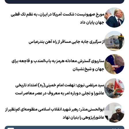
مورخ صهیونیست: شکست آمریکا در ایران، به نظم تک قطبی
جهان پایان داد
از سرگیری جابه جایی مسافر از راه آهن بندرعباس
سناریوی گسترش معادله هرمز به باب‌المندب و فاجعه برای
جهان و شیخ‌نشینان
سید مرتضی نبوی: نهضت امام خمینی(ره) امتداد تاریخی
عاشورا و تجلی دوباره امر به معروف در عصر معاصر است
ابوالحسنی‌منذر: رهبر شهید انقلاب اسلامی منظومه‌ای کم‌نظیر از
عاشوراپژوهی را بنیان نهاد