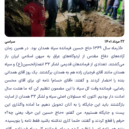
22 مرداد 1401
سیاسی
«آذرماه سال 1369 حاج حسین فرمانده سپاه همدان بود. در همین زمان
آزاده‌های دفاع مقدس از اردوگاه‌های عراق به میهن اسلامی ایران باز
می‌گشتند. تعدادی از فرماندهان قدیمی لشکر 32 انصارالحسین(ع) و سپاه
همدان مانند آقای فرجیان زاده هم به همدان برگشتند. یک روز آقای همدانی
بنده را احضار کردند و گفتند: «آقای حسام! نامه ای برای آقای محسن
رضایی، فرمانده وقت کل سپاه با این مضمون تنظیم کن که ما هشت سال
امانت دار بودیم. اکنون که مسئولان اصلی سپاه و لشگر 32 همدان از اسارت
بازگشتند باید این جایگاه را به آنان تحویل دهیم. ما آماده واگذاری این
پست و جایگاه هستیم». من گفتم: «حاج حسین این حرف یعنی چه؟»
حرفم را قطع کردند و گفتند: «شما کاری نداشته باشید فقط نامه را بنویسید».
بنده هم نامه ای را تنظیم کردم و برای فرمانده کل سپاه فرستادم. آقای