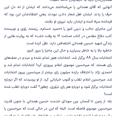
آنهایی که آقای همدانی را می‌شناختند می‌دانند که ایشان از ته دل این
حرف را زدند. ایشان اهل شعار دادن نبودند یعنی اعتقادشان این بود که
فرمانده سپاه آمده و ایشان باید نیروی او باشند.
این ماجرای جالب و درس آموز را «حمید حسام»، رزمنده، راوی و نویسنده
کتب دفاع مقدس در کتاب «ساعت ۱۶ به وقت حلب» که به روایت هایی از
زندگی شهید حسین همدانی اختصاص دارد، نقل کرده است.
خاطره بالا را به خاطر بسپارید و حال این ماجرا را مرور کنیم:
انتخابات سال 88 برگزار شد. انتخابات هنوز تمام نشده و مردم در صف‌های
رای هستند که میرحسین موسوی اعلام پیروزی کرد! انتخابات تمام شد و
احمدی نژاد با اختلاف یازده میلیون رای بیشتر از میرحسین پیروز انتخابات
شد. میرحسین اعلام تقلب و آشوب خیابانی کرد. از او پرسیدند که اگر دوباره
انتخابات برگزار شود و دوباره هم رای نیاوری، چطور؟ گفت دوباره تقلب شده
است!
بله؛ از زمین تا آسمان بین سودای خدمت حسین همدانی با جنون قدرت
میرحسین موسوی فاصله است. البته که این در حالی است که میرحسین را
یک مهره اجرا کننده نقشه دشمن ندانیم و رفتارهای خبیثانه او را به قدرت