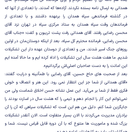
همدانی به ارسال نامه بسنده نکردند. آزاده‌ها که آمدند، با تعدادی از آنها که
در گذشته فرماندهی سپاه همدان را برعهده داشتند و با تعدادی از
فرماندهان وقت سپاه همدان به ستاد مرکزی سپاه در تهران نزد آقای
محسن رضایی رفتند. آقای همدانی رفت پشت تریبون و کفت: «جناب آقای
محسن رضایی، فرمانده محترم کل سپاه، بعد از اینکه دوستان‌مان در اولین
روزهای جنگ اسیر شدند، من و تعدادی از دوستان عهده دار این تشکیلات
شدیم. ما هفت هشت سال این تشکیلات را اداه کرده ایم و ما حالا آمده ایم
این امانت را به دست صاحبان اصلی‌اش برگردانیم».
بعد از صحبت های حاج حسین، آقای رضایی با طمأنینه و درایت گفتند:
«آقای همدانی از شما جز این انتظار نمی رود. این هنر و انصاف و خوش
فکری فقط از شما بر می‌آید. این عمل نشانه حسن اخلاق شماست ولی من
نمی‌توانم این کار را انجام دهم و تیمی را که هشت سال در اسارت بودند را
جایگزین شما کنم. دلیل من هم این است که تشکیلات سپاهی که آن را آن
برادران مدیریت می‌کردند با الان بسیار متفاوت است. الان آنقدر تشکیلات
بزرگ شده و ماموریت ها متنوع که با آن دوره قابل قیاس نیست. شما و
همکاران‌تان باید به کارهایتان ادامه دهید».