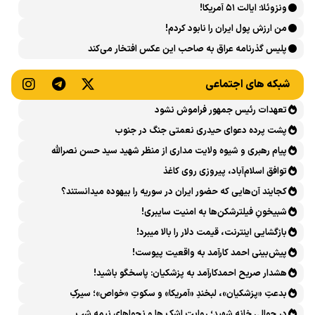
ونزوئلا: ایالت ۵۱ آمریکا!
من ارزش پول ایران را نابود کردم!
پلیس گذرنامه عراق به صاحب این عکس افتخار می‌کند
شبکه های اجتماعی
تعهدات رئیس جمهور فراموش نشود
پشت پرده دعوای حیدری نعمتی جنگ در جنوب
پیام رهبری و شیوه ولایت مداری از منظر شهید سید حسن نصرالله
توافق اسلام‌آباد، پیروزی روی کاغذ
کجایند آن‌هایی که حضور ایران در سوریه را بیهوده میدانستند؟
شبیخونِ فیلترشکن‌ها به امنیت سایبری!
بازگشایی اینترنت، قیمت دلار را بالا میبرد!
پیش‌بینی احمد کارآمد به واقعیت پیوست!
هشدار صریح احمدکارآمد به پزشکیان: پاسخگو باشید!
بدعتِ «پزشکیان»، لبخندِ «آمریکا» و سکوتِ «خواص»؛ سیرکِ
قانون‌گریزی در روز روشن!
در حوالی خانه شهید؛ روایت اشک ها و نجواهای نیمه شب