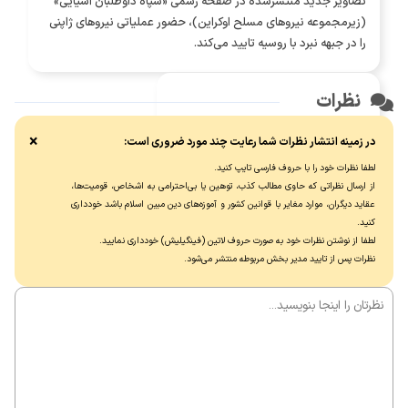
تصاویر جدید منتشرشده در صفحه رسمی «سپاه داوطلبان آسیایی»
(زیرمجموعه نیروهای مسلح اوکراین)، حضور عملیاتی نیروهای ژاپنی
را در جبهه نبرد با روسیه تایید می‌کند.
نظرات
هدیه عمو ترامپ برای مردم ونزوئلا
×
در زمینه انتشار نظرات شما رعایت چند مورد ضروری است:
برق کاراکاس بعد از ۷ سال قطع شد!
لطفا نظرات خود را با حروف فارسی تایپ کنید.
از ارسال نظراتی که حاوی مطالب کذب، توهین یا بی‌احترامی به اشخاص، قومیت‌ها،
عقاید دیگران، موارد مغایر با قوانین کشور و آموزه‌های دین مبین اسلام باشد خودداری
کنید.
لطفا از نوشتن نظرات خود به صورت حروف لاتین (فینگیلیش) خودداری نماييد.
نظرات پس از تایید مدیر بخش مربوطه منتشر می‌شود.