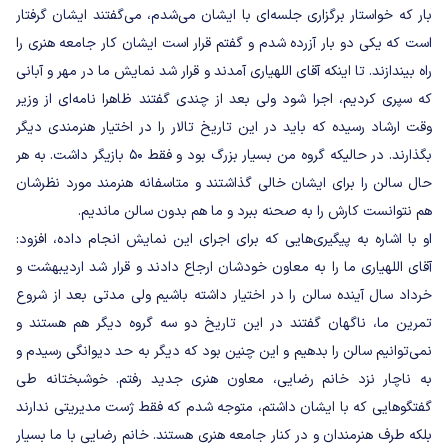
بار که خواستار برگزاری جلسه‌ای با ایشان می‌شدم، می‌گفتند ایشان گرفتار
است که یکی دو بار آزرده شدم و گفتم قرار است ایشان کار جامعه هنری را
راه بیندازند. تا اینکه آقای اللهیاری آمدند و قرار شد نمایش ما در مهر و آبانی
که سپری کردیم، اجرا شود ولی بعد از چندی گفتند ظاهرا نامه‌ای از وزیر
وقت ارشاد رسیده که باید در این تاریخ تالار را در اختیار هنرمندی دیگر
بگذارند. در حالیکه گروه من بسیار بزرگ بود و فقط ۵۰ بازیگر داشت. به هر
حال سالن را برای ایشان خالی گذاشتند و متاسفانه هنرمند مورد نظرشان
هم نتوانست کارش را به صحنه ببرد و ما هم بدون سالن ماندیم.
او با اشاره به پیگیری‌هایی که برای اجرای این نمایش انجام داده، افزود:
آقای اللهیاری ما را به معاون خودشان ارجاع دادند و قرار شد اردیبهشت و
خرداد سال آینده سالن را در اختیار داشته باشیم ولی مدتی بعد از شروع
تمرین ما، ناگهان گفتند در این تاریخ دو سه گروه دیگر هم هستند و
نمی‌توانیم سالن را بدهیم و این چنین بود که دیگر به حد دیوانگی رسیدم و
به ناچار نزد خانم رضایی، معاون هنری جدید رفتم. خوشبختانه طی
گفتگوهایی که با ایشان داشتم، متوجه شدم که فقط ژست مدیریتی ندارند
بلکه طرف هنرمندان و در کنار جامعه هنری هستند. خانم رضایی با ما بسیار