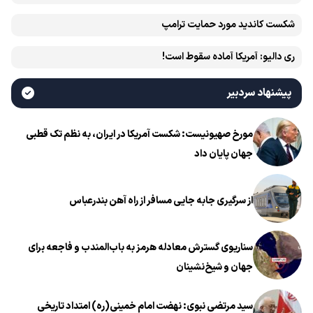
شکست کاندید مورد حمایت ترامپ
ری دالیو: آمریکا آماده سقوط است!
پیشنهاد سردبیر
مورخ صهیونیست: شکست آمریکا در ایران، به نظم تک قطبی
جهان پایان داد
از سرگیری جابه جایی مسافر از راه آهن بندرعباس
سناریوی گسترش معادله هرمز به باب‌المندب و فاجعه برای
جهان و شیخ‌نشینان
سید مرتضی نبوی: نهضت امام خمینی(ره) امتداد تاریخی