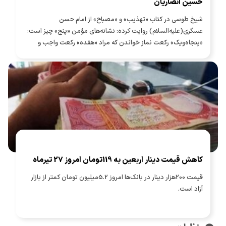
حسین انصاریان
شیخ طوسی در کتاب «تهذیب» و «مصباح» از امام حسن
عسگری(علیه‌السلام) روایت کرده: نشانه‌های مؤمن «پنج» چیز است:
«پنجاه‌ویک» رکعت نماز خواندن که مراد «هفده» رکعت واجب و
«سی‌وچهار» رکعت نافله [مستحب] در هر شب و روز است و زیارت
اربعین و انگشتر به دست راست کردن و پیشانی را در سجده بر خاک
نهادن و بلند گفتن «بِسْمِ اللّٰهِ الرَّحْمٰنِ الرَّحیِمِ».
کاهش قیمت دینار اربعین به 119تومان امروز 27 تیرماه
قیمت 200هزار دینار در بانک‌ها امروز 5.2میلیون تومان کمتر از بازار
آزاد است.