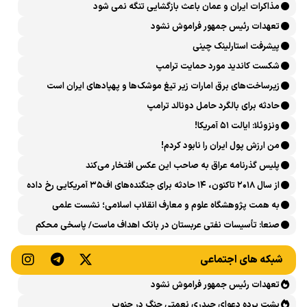
مذاکرات ایران و عمان باعث بازگشایی تنگه نمی شود
تعهدات رئیس جمهور فراموش نشود
پیشرفت ‏استارلینک چینی
شکست کاندید مورد حمایت ترامپ
زیرساخت‌های برق امارات زیر تیغ موشک‌ها و پهپادهای ایران است
حادثه برای بالگرد حامل دونالد ترامپ
ونزوئلا: ایالت ۵۱ آمریکا!
من ارزش پول ایران را نابود کردم!
پلیس گذرنامه عراق به صاحب این عکس افتخار می‌کند
از سال ۲۰۱۸ تاکنون، ۱۴ حادثه برای جنگنده‌های اف۳۵ آمریکایی رخ داده
است
به همت پژوهشگاه علوم و معارف انقلاب اسلامی؛ نشست علمی
«اربعین حسینی در منظومه فکری رهبر شهید، امام خامنه‌ای» برگزار
صنعا: تأسیسات نفتی عربستان در بانک اهداف ماست/ پاسخی محکم
می‌شود
می‌دهیم
شبکه های اجتماعی
تعهدات رئیس جمهور فراموش نشود
پشت پرده دعوای حیدری نعمتی جنگ در جنوب