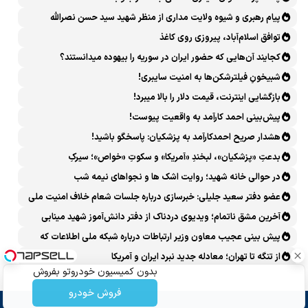
پیام رهبری و شیوه ولایت مداری از منظر شهید سید حسن نصرالله
توافق اسلام‌آباد، پیروزی روی کاغذ
کجایند آن‌هایی که حضور ایران در سوریه را بیهوده میدانستند؟
شبیخونِ فیلترشکن‌ها به امنیت سایبری!
بازگشایی اینترنت، قیمت دلار را بالا میبرد!
پیش‌بینی احمد کارآمد به واقعیت پیوست!
هشدار صریح احمدکارآمد به پزشکیان: پاسخگو باشید!
بدعتِ «پزشکیان»، لبخندِ «آمریکا» و سکوتِ «خواص»؛ سیرکِ
قانون‌گریزی در روز روشن!
در حوالی خانه شهید؛ روایت اشک ها و نجواهای نیمه شب
عضو دفتر سعید جلیلی: خبرسازی درباره جلسات شعام خلاف امنیت ملی
است
آخرین مشق ناتمام؛ ویدیوی دردناک از دفتر دانش‌آموز شهید مینابی
پربازدید شد
پیش بینی عجیب معاون وزیر ارتباطات درباره شبکه ملی اطلاعات که
محقق هم نشد!
از تنگه تا تهران؛ معادله جدید نبرد ایران و آمریکا
بدون کمیسیون خودروتو بفروش
فروش خودرو