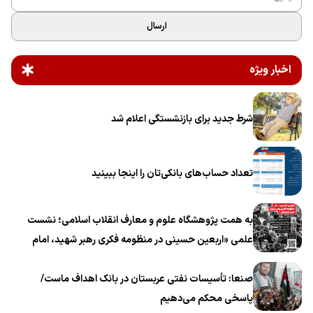
ارسال
اخبار ویژه
شرط جدید برای بازنشستگی اعلام شد
تعداد حساب‌های بانکی‌تان را اینجا ببینید
به همت پژوهشگاه علوم و معارف انقلاب اسلامی؛ نشست
علمی «اربعین حسینی در منظومه فکری رهبر شهید، امام
خامنه‌ای» برگزار می‌شود
صنعا: تأسیسات نفتی عربستان در بانک اهداف ماست/
پاسخی محکم می‌دهیم