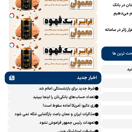
ان در بانک
 می‌دهیم
نام یک میلیون و 700 هزار زائر در سامانه
حث ترین ها
ید
اخبار جدید
شرط جدید برای بازنشستگی اعلام شد
تعداد حساب‌های بانکی‌تان را اینجا ببینید
ری دالیو: آمریکا آماده سقوط است!
مذاکرات ایران و عمان باعث بازگشایی تنگه نمی شود
تعهدات رئیس جمهور فراموش نشود
پیشرفت ‏استارلینک چینی