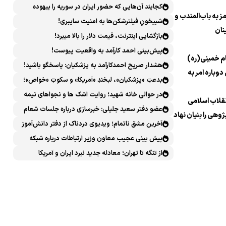
کجایند آن‌هایی که حضور ایران در سوریه را بیهوده
 به باب‌المندب و
میدانستند؟
شبیخونِ فیلترشکن‌ها به امنیت سایبری!
نان
بازگشایی اینترنت، قیمت دلار را بالا میبرد!
پیش‌بینی احمد کارآمد به واقعیت پیوست!
م خمینی(ره)
هشدار صریح احمدکارآمد به پزشکیان: پاسخگو باشید!
دوباره امر به
بدعتِ «پزشکیان»، لبخندِ «آمریکا» و سکوتِ «خواص»؛
سیرکِ قانون‌گریزی در روز روشن!
در حوالی خانه شهید؛ روایت اشک ها و نجواهای نیمه
نقلاب اسلامی
شب
عضو دفتر سعید جلیلی: خبرسازی درباره جلسات شعام
ژوهی را بنیان نهاد
خلاف امنیت ملی است
آخرین مشق ناتمام؛ ویدیوی دردناک از دفتر دانش‌آموز
شهید مینابی پربازدید شد
پیش بینی عجیب معاون وزیر ارتباطات درباره شبکه
ملی اطلاعات که محقق هم نشد!
از تنگه تا تهران؛ معادله جدید نبرد ایران و آمریکا