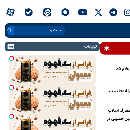
تبلیغات
علام شد
 اینجا ببینید
عارف انقلاب
ین حسینی در
ام خامنه‌ای»