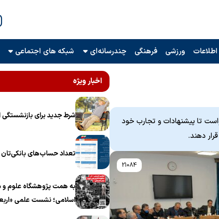
اطلاعات
ورزشی
فرهنگی
چندرسانه‌ای
شبکه های اجتماعی
اخبار ویژه
شرط جدید برای بازنشستگی ا
واست تا پیشنهادات و تجارب خود
قرار دهند.
تعداد حساب‌های بانکی‌تان را
21084
به همت پژوهشگاه علوم و م
اسلامی؛ نشست علمی «اربع
منظومه فکری رهبر شهید، ام