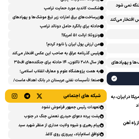
تنگه نمی شود
شکست کاندید مورد حمایت ترامپ
زیرساخت‌های برق امارات زیر تیغ موشک‌ها و پهپادهای
 افتخار می‌کند
ایران است
حادثه برای بالگرد حامل دونالد ترامپ
ونزوئلا: ایالت ۵۱ آمریکا!
من ارزش پول ایران را نابود کردم!
پلیس گذرنامه عراق به صاحب این عکس افتخار می‌کند
‌ها و پهپادهای
از سال ۲۰۱۸ تاکنون، ۱۴ حادثه برای جنگنده‌های اف۳۵
آمریکایی رخ داده است
به همت پژوهشگاه علوم و معارف انقلاب اسلامی؛
نشست علمی «اربعین حسینی در منظومه فکری رهبر
صنعا: تأسیسات نفتی عربستان در بانک اهداف ماست/
شهید، امام خامنه‌ای» برگزار می‌شود
پاسخی محکم می‌دهیم
شبکه های اجتماعی
ا در ایران، به
د
تعهدات رئیس جمهور فراموش نشود
پشت پرده دعوای حیدری نعمتی جنگ در جنوب
ز راه آهن
پیام رهبری و شیوه ولایت مداری از منظر شهید سید
حسن نصرالله
توافق اسلام‌آباد، پیروزی روی کاغذ