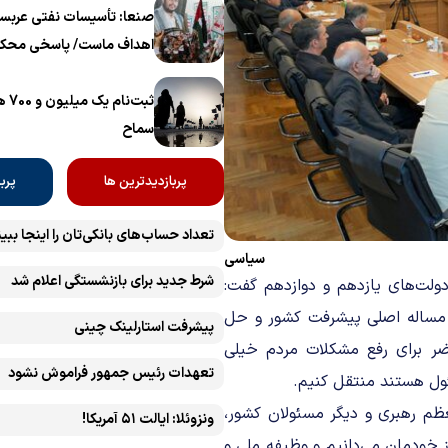
برگزار می‌شود
صنعا: تأسیسات نفتی عربست
اهداف ماست/ پاسخی محکم
ثبت‌
سماح ‌
پربازدیدترین ها
پرب
تعداد حساب‌های بانکی‌تان را اینجا ببین
سیاسی
شرط جدید برای بازنشستگی اعلام شد
دولت‌های یازدهم و دوازدهم گفت:
 مساله اصلی پیشرفت کشور و حل
پیشرفت ‏استارلینک چینی
ر برای رفع مشکلات مردم خیلی
تعهدات رئیس جمهور فراموش نشود
سئول هستند منتقل کنیم.
ظم رهبری و دیگر مسئولان کشور،
ونزوئلا: ایالت ۵۱ آمریکا!
از خودمان می‌دانیم و وظیفه ملی و