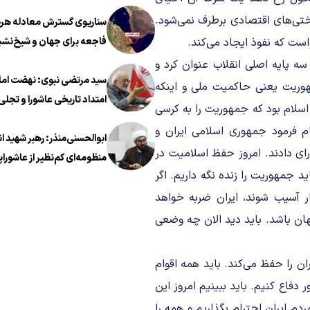
سختی‌های اقتصادی برطرف نمی‌شود.
سناریوی گسترش معادله هرمز
است که نفوذ ایجاد می‌کند.
فاجعه برای جهان و شیخ‌نشی
ه پایه اصلی انقلاب عنوان کرد و
سید مرتضی نبوی: نهضت اما
وریت یعنی حاکمیت ملی و اینکه
امتداد تاریخی عاشورا و تجلی 
 اسلام بود که جمهوریت را به کرسی
معروف در عصر معاصر است
ام فرمود جمهوری اسلامی ایران و
ابوالحسنی‌منذر: رهبر شهید ا
ای دادند. امروز حفظ اسلامیت در
منظومه‌ای کم‌نظیر از عاشوراپ
 جمهوریت را زنده نگه داریم. اگر
ر آسیب شوند، ایران ضربه خواهد
هان باشد. باید دید الان چه وضعی
ن را حفظ می‌کند. باید همه اقوام
فاع کنیم. باید ببینیم امروز این
 ایران احترام بگذاریم و همه را