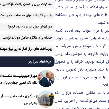
مذاکرات ایران و عمان باعث بازگشایی 
، ولو اینکه حرف‌های ما اثربخشی
ه طرح‌های نیمه‌کاره و حل مشکلات
پلیس گذرنامه عراق به صاحب این عکس
ه شود.
من ارزش پول ایران را نابود کردم!
ر را برای دولت بعد آماده کنیم،
حادثه برای بالگرد حامل دونالد ترامپ
انستیم اجرایی شدن برجام به دولت
 اگر برخی موانع پیش نمی‌آمد ما
زیرساخت‌های برق امارات زیر تیغ موشک
ارش رسمی که وزارت خارجه به مجلس داد روشن
ایران است
گرفته بودیم، خزانه را پر تحویل
پیشنهاد سردبیر
ا چند میلیارد دلار تحویل دادیم.
مورخ صهیونیست: شکست آمریک
 دولت را تحویل می‌دادیم، جریان ورود
نظم تک قطبی جهان پایان دا
یافت.
 را در مقابل حملات فراوان نگه
از سرگیری جابه جایی مسافر ا
خواست، می‌توانست از اجرایی شدن
بندرعباس
 تحول رخ دهد یک شرط آن احیای