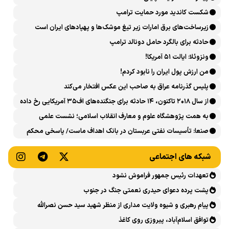
شکست کاندید مورد حمایت ترامپ
زیرساخت‌های برق امارات زیر تیغ موشک‌ها و پهپادهای ایران است
حادثه برای بالگرد حامل دونالد ترامپ
ونزوئلا: ایالت ۵۱ آمریکا!
من ارزش پول ایران را نابود کردم!
پلیس گذرنامه عراق به صاحب این عکس افتخار می‌کند
از سال ۲۰۱۸ تاکنون، ۱۴ حادثه برای جنگنده‌های اف۳۵ آمریکایی رخ داده
است
به همت پژوهشگاه علوم و معارف انقلاب اسلامی؛ نشست علمی
«اربعین حسینی در منظومه فکری رهبر شهید، امام خامنه‌ای» برگزار
صنعا: تأسیسات نفتی عربستان در بانک اهداف ماست/ پاسخی محکم
می‌شود
می‌دهیم
شبکه های اجتماعی
تعهدات رئیس جمهور فراموش نشود
پشت پرده دعوای حیدری نعمتی جنگ در جنوب
پیام رهبری و شیوه ولایت مداری از منظر شهید سید حسن نصرالله
توافق اسلام‌آباد، پیروزی روی کاغذ