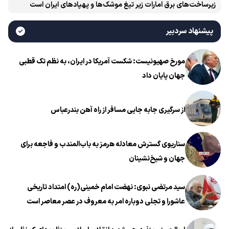
زیرساخت‌های برق امارات زیر تیغ موشک‌ها و پهپادهای ایران است
پیشنهاد سردبیر
مورخ صهیونیست: شکست آمریکا در ایران، به نظم تک قطبی
جهان پایان داد
از سرگیری جابه جایی مسافر از راه آهن بندرعباس
سناریوی گسترش معادله هرمز به باب‌المندب و فاجعه برای
جهان و شیخ‌نشینان
سید مرتضی نبوی: نهضت امام خمینی(ره) امتداد تاریخی
عاشورا و تجلی دوباره امر به معروف در عصر معاصر است