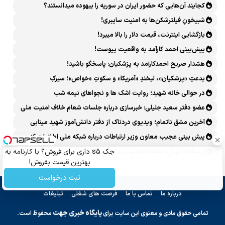
کجایند آن‌هایی که حضور ایران در سوریه را بیهوده میدانستند؟
شبیخونِ فیلترشکن‌ها به امنیت سایبری!
بازگشایی اینترنت، قیمت دلار را بالا میبرد!
پیش‌بینی احمد کارآمد به واقعیت پیوست!
هشدار صریح احمدکارآمد به پزشکیان: پاسخگو باشید!
بدعتِ «پزشکیان»، لبخندِ «آمریکا» و سکوتِ «خواص»؛ سیرکِ
قانون‌گریزی در روز روشن!
در حوالی خانه شهید؛ روایت اشک ها و نجواهای نیمه شب
عضو دفتر سعید جلیلی: خبرسازی درباره جلسات شعام خلاف امنیت ملی
است
آخرین مشق ناتمام؛ ویدیوی دردناک از دفتر دانش‌آموز شهید مینابی
پربازدید شد
پیش بینی عجیب معاون وزیر ارتباطات درباره شبکه ملی اطلاعات که
محقق هم نشد!
از تنگه تا تهران؛ معادله جدید نبرد ایران و آمریکا
جک s5 داری برای فروش؟ با کارنامه به
بهترین قیمت بفروش!
ثبت درخواست
درباره ما
تماس با ما
فرصت های شغلی
تبلیغات
پایگاه خبری جهت
تمامی حقوق مادی و معنوی این سایت برای
محفوظ است.