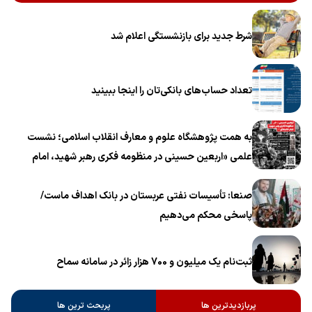
شرط جدید برای بازنشستگی اعلام شد
تعداد حساب‌های بانکی‌تان را اینجا ببینید
به همت پژوهشگاه علوم و معارف انقلاب اسلامی؛ نشست
علمی «اربعین حسینی در منظومه فکری رهبر شهید، امام
خامنه‌ای» برگزار می‌شود
صنعا: تأسیسات نفتی عربستان در بانک اهداف ماست/
پاسخی محکم می‌دهیم
ثبت‌نام یک میلیون و 700 هزار زائر در سامانه سماح ‌
پربازدیدترین ها
پربحث ترین ها