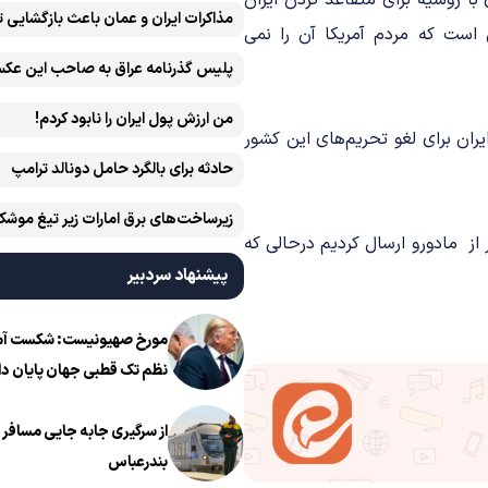
ا روسیه برای متقاعد کردن ایران
مذاکرات ایران و عمان باعث بازگشایی 
است که مردم آمریکا آن را نمی
پلیس گذرنامه عراق به صاحب این عکس
من ارزش پول ایران را نابود کردم!
یران برای لغو تحریم‌های این کشور
حادثه برای بالگرد حامل دونالد ترامپ
زیرساخت‌های برق امارات زیر تیغ موشک
از مادورو ارسال کردیم درحالی که
ایران است
پیشنهاد سردبیر
مورخ صهیونیست: شکست آمریک
نظم تک قطبی جهان پایان دا
از سرگیری جابه جایی مسافر ا
بندرعباس