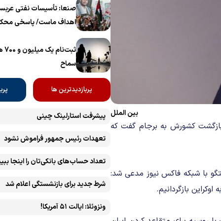
برگزار می‌شود
صنعا: تأسیسات نفتی عربست
اهداف ماست/ پاسخی محکم
ثبت‌
سماح ‌
پربازدیدترین ها
پرب
بین الملل
پیشرفت ‏استارلینک چینی
 بازگشت کشورش به برجام گفت که
تعهدات رئیس جمهور فراموش نشود
تعداد حساب‌های بانکی‌تان را اینجا ببین
گو با شبکه فاکس نیوز مدعی شد:
شرط جدید برای بازنشستگی اعلام شد
اوکراین بازگردانیم.
ونزوئلا: ایالت ۵۱ آمریکا!