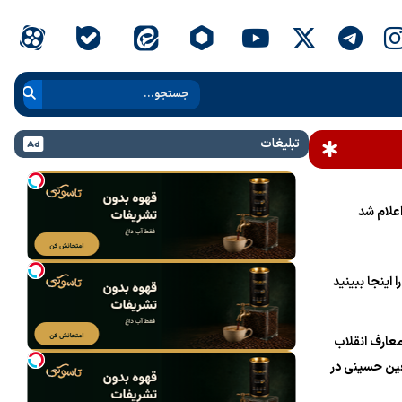
تبلیغات
علام شد
 اینجا ببینید
عارف انقلاب
ین حسینی در
ام خامنه‌ای»