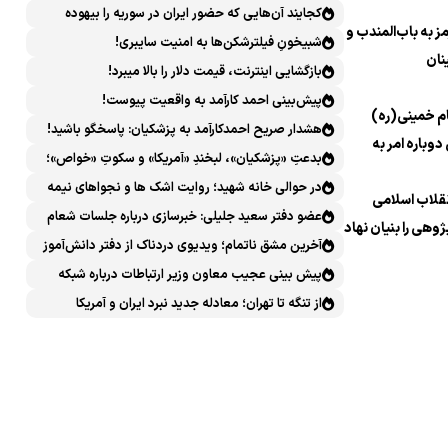
کجایند آن‌هایی که حضور ایران در سوریه را بیهوده
 به باب‌المندب و
میدانستند؟
شبیخونِ فیلترشکن‌ها به امنیت سایبری!
نان
بازگشایی اینترنت، قیمت دلار را بالا میبرد!
پیش‌بینی احمد کارآمد به واقعیت پیوست!
م خمینی(ره)
هشدار صریح احمدکارآمد به پزشکیان: پاسخگو باشید!
دوباره امر به
بدعتِ «پزشکیان»، لبخندِ «آمریکا» و سکوتِ «خواص»؛
سیرکِ قانون‌گریزی در روز روشن!
در حوالی خانه شهید؛ روایت اشک ها و نجواهای نیمه
نقلاب اسلامی
شب
عضو دفتر سعید جلیلی: خبرسازی درباره جلسات شعام
ژوهی را بنیان نهاد
خلاف امنیت ملی است
آخرین مشق ناتمام؛ ویدیوی دردناک از دفتر دانش‌آموز
شهید مینابی پربازدید شد
پیش بینی عجیب معاون وزیر ارتباطات درباره شبکه
ملی اطلاعات که محقق هم نشد!
از تنگه تا تهران؛ معادله جدید نبرد ایران و آمریکا