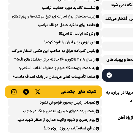
تنگه نمی شود
شکست کاندید مورد حمایت ترامپ
زیرساخت‌های برق امارات زیر تیغ موشک‌ها و پهپادهای
 افتخار می‌کند
ایران است
حادثه برای بالگرد حامل دونالد ترامپ
ونزوئلا: ایالت ۵۱ آمریکا!
من ارزش پول ایران را نابود کردم!
پلیس گذرنامه عراق به صاحب این عکس افتخار می‌کند
‌ها و پهپادهای
از سال ۲۰۱۸ تاکنون، ۱۴ حادثه برای جنگنده‌های اف۳۵
آمریکایی رخ داده است
به همت پژوهشگاه علوم و معارف انقلاب اسلامی؛
نشست علمی «اربعین حسینی در منظومه فکری رهبر
صنعا: تأسیسات نفتی عربستان در بانک اهداف ماست/
شهید، امام خامنه‌ای» برگزار می‌شود
پاسخی محکم می‌دهیم
شبکه های اجتماعی
ا در ایران، به
د
تعهدات رئیس جمهور فراموش نشود
پشت پرده دعوای حیدری نعمتی جنگ در جنوب
ز راه آهن
پیام رهبری و شیوه ولایت مداری از منظر شهید سید
حسن نصرالله
توافق اسلام‌آباد، پیروزی روی کاغذ