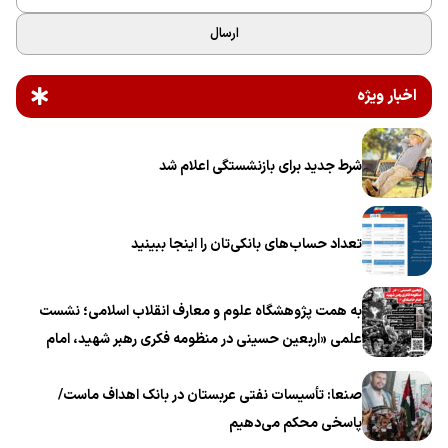
ارسال
اخبار ویژه
شرط جدید برای بازنشستگی اعلام شد
تعداد حساب‌های بانکی‌تان را اینجا ببینید
به همت پژوهشگاه علوم و معارف انقلاب اسلامی؛ نشست
علمی «اربعین حسینی در منظومه فکری رهبر شهید، امام
خامنه‌ای» برگزار می‌شود
صنعا: تأسیسات نفتی عربستان در بانک اهداف ماست/
پاسخی محکم می‌دهیم