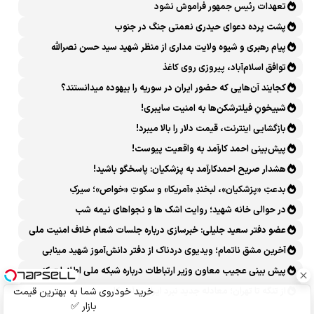
تعهدات رئیس جمهور فراموش نشود
پشت پرده دعوای حیدری نعمتی جنگ در جنوب
پیام رهبری و شیوه ولایت مداری از منظر شهید سید حسن نصرالله
توافق اسلام‌آباد، پیروزی روی کاغذ
کجایند آن‌هایی که حضور ایران در سوریه را بیهوده میدانستند؟
شبیخونِ فیلترشکن‌ها به امنیت سایبری!
بازگشایی اینترنت، قیمت دلار را بالا میبرد!
پیش‌بینی احمد کارآمد به واقعیت پیوست!
هشدار صریح احمدکارآمد به پزشکیان: پاسخگو باشید!
بدعتِ «پزشکیان»، لبخندِ «آمریکا» و سکوتِ «خواص»؛ سیرکِ
قانون‌گریزی در روز روشن!
در حوالی خانه شهید؛ روایت اشک ها و نجواهای نیمه شب
عضو دفتر سعید جلیلی: خبرسازی درباره جلسات شعام خلاف امنیت ملی
است
آخرین مشق ناتمام؛ ویدیوی دردناک از دفتر دانش‌آموز شهید مینابی
پربازدید شد
پیش بینی عجیب معاون وزیر ارتباطات درباره شبکه ملی اطلاعات که
محقق هم نشد!
از تنگه تا تهران؛ معادله جدید نبرد ایران و آمریکا
خرید خودروی شما به بهترین قیمت
بازار ✅