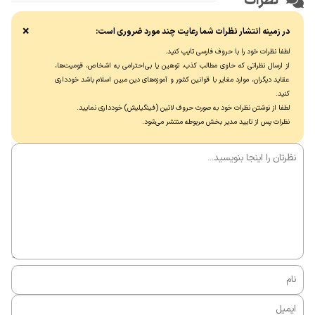
نظرات
همین پازل کلی برای مواجه با دشمن است!
×
در زمینه انتشار نظرات شما رعایت چند مورد ضروری است:
لطفا نظرات خود را با حروف فارسی تایپ کنید.
از ارسال نظراتی که حاوی مطالب کذب، توهین یا بی‌احترامی به اشخاص، قومیت‌ها،
عقاید دیگران، موارد مغایر با قوانین کشور و آموزه‌های دین مبین اسلام باشد خودداری
کنید.
لطفا از نوشتن نظرات خود به صورت حروف لاتین (فینگیلیش) خودداری نماييد.
نظرات پس از تایید مدیر بخش مربوطه منتشر می‌شود.