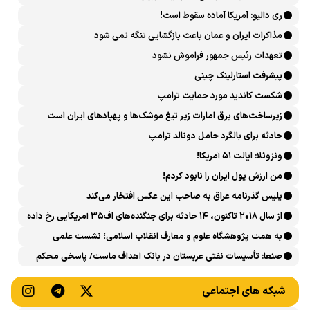
ری دالیو: آمریکا آماده سقوط است!
مذاکرات ایران و عمان باعث بازگشایی تنگه نمی شود
تعهدات رئیس جمهور فراموش نشود
پیشرفت ‏استارلینک چینی
شکست کاندید مورد حمایت ترامپ
زیرساخت‌های برق امارات زیر تیغ موشک‌ها و پهپادهای ایران است
حادثه برای بالگرد حامل دونالد ترامپ
ونزوئلا: ایالت ۵۱ آمریکا!
من ارزش پول ایران را نابود کردم!
پلیس گذرنامه عراق به صاحب این عکس افتخار می‌کند
از سال ۲۰۱۸ تاکنون، ۱۴ حادثه برای جنگنده‌های اف۳۵ آمریکایی رخ داده
است
به همت پژوهشگاه علوم و معارف انقلاب اسلامی؛ نشست علمی
«اربعین حسینی در منظومه فکری رهبر شهید، امام خامنه‌ای» برگزار
صنعا: تأسیسات نفتی عربستان در بانک اهداف ماست/ پاسخی محکم
می‌شود
می‌دهیم
شبکه های اجتماعی