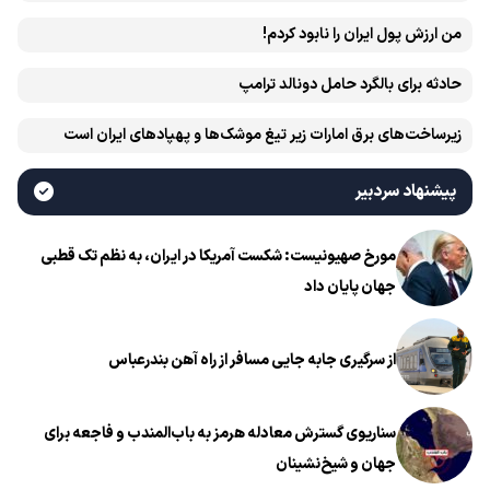
من ارزش پول ایران را نابود کردم!
حادثه برای بالگرد حامل دونالد ترامپ
زیرساخت‌های برق امارات زیر تیغ موشک‌ها و پهپادهای ایران است
پیشنهاد سردبیر
مورخ صهیونیست: شکست آمریکا در ایران، به نظم تک قطبی
جهان پایان داد
از سرگیری جابه جایی مسافر از راه آهن بندرعباس
سناریوی گسترش معادله هرمز به باب‌المندب و فاجعه برای
جهان و شیخ‌نشینان